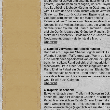
Sie begegnet Gawyn und erkennt, dass er für die
getötet, Egwene kann nicht sagen, wo sich Elayne
hat. Es gibt eine Liebeserklärung im Gasthaus, 
wird. Er wird den Aes Sedai nichts von ihr verrate
Strafen zur Burg zurückzukehren. Egwene will nich
Gebäude wird immer noch die Macht gelenkt.
Katerine ist bei Colavaere und bietet an, dass Ra
Nesune ist bei Meilan. Sie sagt, dass ein Wegge
Sarene ist mit Coiren und Erian zusammen. Berelai
gibt ein Gerücht, dass eine Grüne bei Rand ist. 
Moiraines Lauschtrick. Ist Moiraine die Grüne? 
Novizinnenübungen - sie lenkte die Macht.
Übersicht
3. Kapitel: Verwandtschaftsbeziehungen
Rand ist acht Tage aus Shadar Logoth zurück. Er 
Wahrheit aus dem Ter'Angreal war: "Wenn du lebs
Eine Tochter des Speers wird von einem Pfeil getö
berichten sollten. Rand befiehlt, drei hinzurichte
Meervolkfrau ist in einer Schenke eingekehrt und
Rand führt im Palast ein Gespräch mit Elenia. Si
Thronanspruch abzuleiten. Rand erfährt, dass alle
stark dass Rand mit Elayne verwandt wäre). Als sie
weg. Er will nach Cairhien.
Übersicht
4. Kapitel: Geschenke
Egwene ist nach einem Treffen mit Gawyn zurück 
haben frei. Rand ist wieder in Cairhien, er wird s
Palast lässt sie sich zu Rands Zimmer führen, die 
Rand wird nicht mehr als drei Aes Sedai empfang
Verhaltensratschläge (eigentlich will sie aber, das