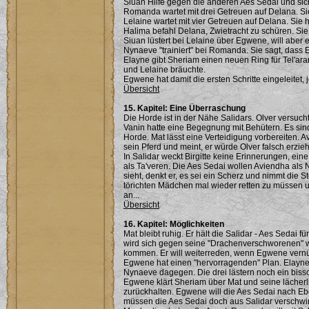
Siuan Hilfe gegen die anderen Aes Sedai und sich
Romanda wartet mit drei Getreuen auf Delana. Sie
Lelaine wartet mit vier Getreuen auf Delana. Sie
Halima befahl Delana, Zwietracht zu schüren. Sie
Siuan lüstert bei Lelaine über Egwene, will aber 
Nynaeve "trainiert" bei Romanda. Sie sagt, dass E
Elayne gibt Sheriam einen neuen Ring für Tel'ar
und Lelaine bräuchte.
Egwene hat damit die ersten Schritte eingeleitet, j
Übersicht
15. Kapitel: Eine Überraschung
Die Horde ist in der Nähe Salidars. Olver versuch
Vanin hatte eine Begegnung mit Behütern. Es sind
Horde. Mat lässt eine Verteidigung vorbereiten. A
sein Pferd und meint, er würde Olver falsch erzie
In Salidar weckt Birgitte keine Erinnerungen, eine
als Ta'veren. Die Aes Sedai wollen Aviendha als N
sieht, denkt er, es sei ein Scherz und nimmt die S
törichten Mädchen mal wieder retten zu müssen un
an...
Übersicht
16. Kapitel: Möglichkeiten
Mat bleibt ruhig. Er hält die Salidar - Aes Sedai f
wird sich gegen seine "Drachenverschworenen" w
kommen. Er will weiterreden, wenn Egwene vernü
Egwene hat einen "hervorragenden" Plan. Elayne 
Nynaeve dagegen. Die drei lästern noch ein biss
Egwene klärt Sheriam über Mat und seine lächerli
zurückhalten. Egwene will die Aes Sedai nach Eb
müssen die Aes Sedai doch aus Salidar verschwi