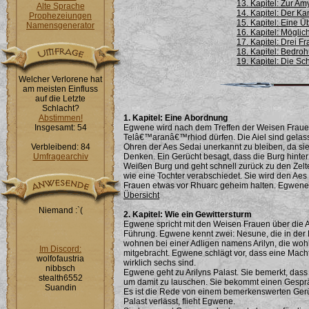
13. Kapitel: Zur Am
Alte Sprache
14. Kapitel: Der K
Prophezeiungen
15. Kapitel: Eine 
Namensgenerator
16. Kapitel: Möglic
17. Kapitel: Drei F
18. Kapitel: Bedro
19. Kapitel: Die S
Welcher Verlorene hat
am meisten Einfluss
auf die Letzte
Schlacht?
Abstimmen!
1. Kapitel: Eine Abordnung
Insgesamt: 54
Egwene wird nach dem Treffen der Weisen Frauen
Telâ€™aranâ€™rhiod dürfen. Die Aiel sind gelas
Verbleibend: 84
Ohren der Aes Sedai unerkannt zu bleiben, da si
Umfragearchiv
Denken. Ein Gerücht besagt, dass die Burg hinter
Weißen Burg und geht schnell zurück zu den Zelten
wie eine Tochter verabschiedet. Sie wird den Aes
Frauen etwas vor Rhuarc geheim halten. Egwene wi
Übersicht
Niemand :`(
2. Kapitel: Wie ein Gewittersturm
Egwene spricht mit den Weisen Frauen über die A
Führung. Egwene kennt zwei: Nesune, die in der 
wohnen bei einer Adligen namens Arilyn, die woh
Im Discord:
mitgebracht. Egwene schlägt vor, dass eine Macht
wolfofaustria
wirklich sechs sind.
nibbsch
Egwene geht zu Arilyns Palast. Sie bemerkt, dass
stealth6552
um damit zu lauschen. Sie bekommt einen Gesprä
Suandin
Es ist die Rede von einem bemerkenswerten Gerüc
Palast verlässt, flieht Egwene.