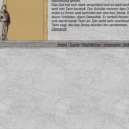
Abordnung gehen.
Das Gut hat sich stark vergrößert und es wird noc
wird von Taim bestraft. Die Schüler nennen den O
redet zu ihnen und berichtet von den Aes Sedai. Er
davor Soldaten, dann Geweihte. Er verteilt Abzei
und steckt beide Taim an. Der wirkt sehr unerfreu
Taim sagt, die Aes Sedai würden ihn verstimmen, R
Übersicht
Home
|
Suche
|
Rechtliches
|
Impressum
|
Sei