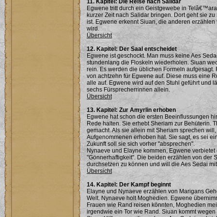
11. Kapitel: Die Reise nach Salidar
Egwene tritt durch ein Geistgewebe in Telâ€™ara
kurzer Zeit nach Salidar bringen. Dort geht sie
ist. Egwene erkennt Siuan, die anderen erzählen 
wird.
Übersicht
12. Kapitel: Der Saal entscheidet
Egwene ist geschockt. Man muss keine Aes Sedai
stundenlang die Floskeln wiederholen. Siuan wec
rein. Es werden die üblichen Formeln aufgesagt.
von achtzehn für Egwene auf. Diese muss eine R
alle auf. Egwene wird auf den Stuhl geführt und lä
sechs Fürsprecherrinnen allein.
Übersicht
13. Kapitel: Zur Amyrlin erhoben
Egwene hat schon die ersten Beeinflussungen hi
Rede halten. Sie erhebt Sheriam zur Behüterin. 
gemacht. Als sie allein mit Sheriam sprechen wi
Aufgenommenen erhoben hat. Sie sagt, es sei e
Zukunft soll sie sich vorher "absprechen".
Nynaeve und Elayne kommen, Egwene verbietet d
"Gönnerhaftigkeit". Die beiden erzählen von der 
durchsetzen zu können und will die Aes Sedai mi
Übersicht
14. Kapitel: Der Kampf beginnt
Elayne und Nynaeve erzählen von Marigans Gehei
Welt. Nynaeve holt Moghedien. Egwene übernimmt
Frauen wie Rand reisen könnten, Moghedien meint
irgendwie ein Tor wie Rand. Siuan kommt wegen 