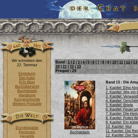
Wir schreiben den
Band :
1
|
2
|
3
|
4
|
5
|
6
|
7
|
8
|
9
|
10
|
11
|
12
|
13
22. Tammaz
30
|
31
|
32
|
33
Prequel : 29
Einleitung
Der Autor
RJ's Blog
Band 15 : Die Amy
Buchübersicht
1. Kapitel: Eine A
Buchdetails
2. Kapitel: Wie ein
Handlung
3. Kapitel: Verwan
Kurzgeschichte
4. Kapitel: Gesche
Weitere Produkte
5. Kapitel: Briefe
6. Kapitel: Feuer u
7. Kapitel: Die Hei
8. Kapitel: Rotes 
9. Kapitel: Ein küh
10. Kapitel: Mut
Enzyklopädie
11. Kapitel: Die Re
Personen
Buchdetails
12. Kapitel: Der Sa
Heraldik