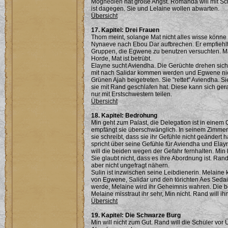
Moghedien hat große Angst. Romanda will mit S
ist dagegen. Sie und Lelaine wollen abwarten.
Übersicht
17. Kapitel: Drei Frauen
Thom meint, solange Mat nicht alles wisse könne e
Nynaeve nach Ebou Dar aufbrechen. Er empfiehlt, 
Gruppen, die Egwene zu benutzen versuchten. Ma
Horde, Mat ist betrübt.
Elayne sucht Aviendha. Die Gerüchte drehen sich 
mit nach Salidar kommen werden und Egwene nichts
Grünen Ajah beigetreten. Sie "rettet" Aviendha. Si
sie mit Rand geschlafen hat. Diese kann sich ger
nur mit Erstschwestern teilen.
Übersicht
18. Kapitel: Bedrohung
Min geht zum Palast, die Delegation ist in einem 
empfängt sie überschwänglich. In seinem Zimmer sa
sie schreibt, dass sie ihr Gefühle nicht geändert 
spricht über seine Gefühle für Aviendha und Elayne
will die beiden wegen der Gefahr fernhalten. Min 
Sie glaubt nicht, dass es ihre Abordnung ist. Rand
aber nicht ungefragt nähern.
Sulin ist inzwischen seine Leibdienerin. Melaine
von Egwene, Salidar und den törichten Aes Sedai 
werde, Melaine wird ihr Geheimnis wahren. Die b
Melaine misstraut ihr sehr, Min nicht. Rand will i
Übersicht
19. Kapitel: Die Schwarze Burg
Min will nicht zum Gut. Rand will die Schüler vor 