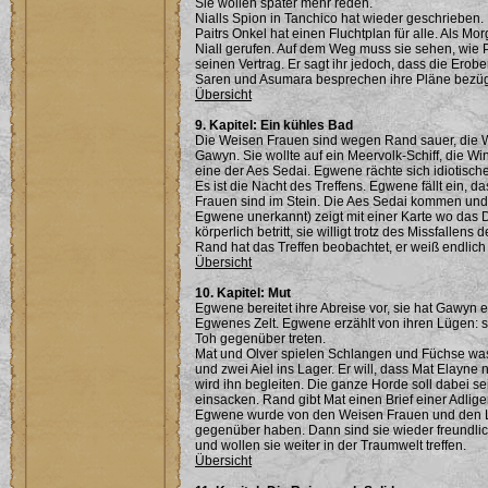
Sie wollen später mehr reden.
Nialls Spion in Tanchico hat wieder geschrieben. 
Paitrs Onkel hat einen Fluchtplan für alle. Als Mo
Niall gerufen. Auf dem Weg muss sie sehen, wie P
seinen Vertrag. Er sagt ihr jedoch, dass die Erob
Saren und Asumara besprechen ihre Pläne bezügl
Übersicht
9. Kapitel: Ein kühles Bad
Die Weisen Frauen sind wegen Rand sauer, die We
Gawyn. Sie wollte auf ein Meervolk-Schiff, die Wi
eine der Aes Sedai. Egwene rächte sich idiotischer
Es ist die Nacht des Treffens. Egwene fällt ein, 
Frauen sind im Stein. Die Aes Sedai kommen und
Egwene unerkannt) zeigt mit einer Karte wo das 
körperlich betritt, sie willigt trotz des Missfallen
Rand hat das Treffen beobachtet, er weiß endlich 
Übersicht
10. Kapitel: Mut
Egwene bereitet ihre Abreise vor, sie hat Gawyn 
Egwenes Zelt. Egwene erzählt von ihren Lügen: sie
Toh gegenüber treten.
Mat und Olver spielen Schlangen und Füchse wa
und zwei Aiel ins Lager. Er will, dass Mat Elay
wird ihn begleiten. Die ganze Horde soll dabei 
einsacken. Rand gibt Mat einen Brief einer Adligen
Egwene wurde von den Weisen Frauen und den Leh
gegenüber haben. Dann sind sie wieder freundli
und wollen sie weiter in der Traumwelt treffen.
Übersicht