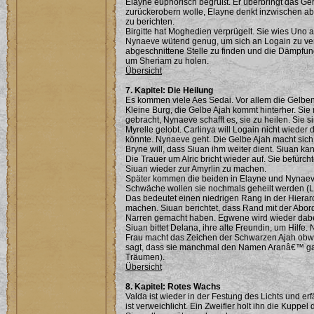
Elayne euphorisch begrüßt. Er überbringt das Ge
zurückerobern wolle, Elayne denkt inzwischen abe
zu berichten.
Birgitte hat Moghedien verprügelt. Sie wies Uno 
Nynaeve wütend genug, um sich an Logain zu versu
abgeschnittene Stelle zu finden und die Dämpfung 
um Sheriam zu holen.
Übersicht
7. Kapitel: Die Heilung
Es kommen viele Aes Sedai. Vor allem die Gelben
Kleine Burg, die Gelbe Ajah kommt hinterher. Si
gebracht, Nynaeve schafft es, sie zu heilen. Sie 
Myrelle gelobt. Carlinya will Logain nicht wieder
könnte. Nynaeve geht. Die Gelbe Ajah macht sich 
Bryne will, dass Siuan ihm weiter dient. Siuan ka
Die Trauer um Alric bricht wieder auf. Sie befürch
Siuan wieder zur Amyrlin zu machen.
Später kommen die beiden in Elayne und Nynaeve
Schwäche wollen sie nochmals geheilt werden (Lo
Das bedeutet einen niedrigen Rang in der Hierar
machen. Siuan berichtet, dass Rand mit der Abord
Narren gemacht haben. Egwene wird wieder dabe
Siuan bittet Delana, ihre alte Freundin, um Hilf
Frau macht das Zeichen der Schwarzen Ajah obwohl
sagt, dass sie manchmal den Namen Aranâ€™ gar 
Träumen).
Übersicht
8. Kapitel: Rotes Wachs
Valda ist wieder in der Festung des Lichts und erf
ist verweichlicht. Ein Zweifler holt ihn die Kupp