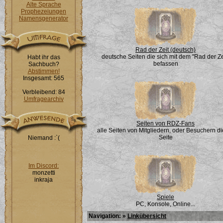
Alte Sprache
Prophezeiungen
Namensgenerator
Rad der Zeit (deutsch)
deutsche Seiten die sich mit dem "Rad der Ze
Habt ihr das
befassen
Sachbuch?
Abstimmen!
Insgesamt: 565
Verbleibend: 84
Umfragearchiv
Seiten von RDZ-Fans
alle Seiten von Mitgliedern, oder Besuchern di
Seite
Niemand :`(
Im Discord:
monzetti
inkraja
Spiele
PC, Konsole, Online...
Navigation: »
Linkübersicht