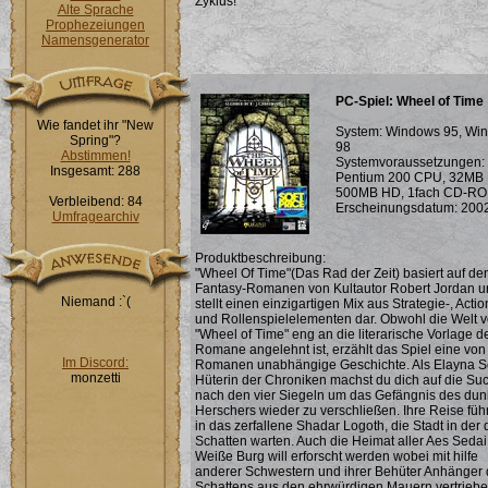
Zyklus!
Alte Sprache
Prophezeiungen
Namensgenerator
PC-Spiel: Wheel of Time
Wie fandet ihr "New
System: Windows 95, Wi
Spring"?
98
Abstimmen!
Systemvoraussetzungen:
Insgesamt: 288
Pentium 200 CPU, 32MB
500MB HD, 1fach CD-R
Verbleibend: 84
Erscheinungsdatum: 200
Umfragearchiv
Produktbeschreibung:
"Wheel Of Time"(Das Rad der Zeit) basiert auf de
Fantasy-Romanen von Kultautor Robert Jordan 
Niemand :`(
stellt einen einzigartigen Mix aus Strategie-, Actio
und Rollenspielelementen dar. Obwohl die Welt 
"Wheel of Time" eng an die literarische Vorlage d
Romane angelehnt ist, erzählt das Spiel eine von
Im Discord:
Romanen unabhängige Geschichte. Als Elayna S
monzetti
Hüterin der Chroniken machst du dich auf die Su
nach den vier Siegeln um das Gefängnis des dun
Herschers wieder zu verschließen. Ihre Reise führ
in das zerfallene Shadar Logoth, die Stadt in der 
Schatten warten. Auch die Heimat aller Aes Sedai
Weiße Burg will erforscht werden wobei mit hilfe
anderer Schwestern und ihrer Behüter Anhänger
Schattens aus den ehrwürdigen Mauern vertrieb