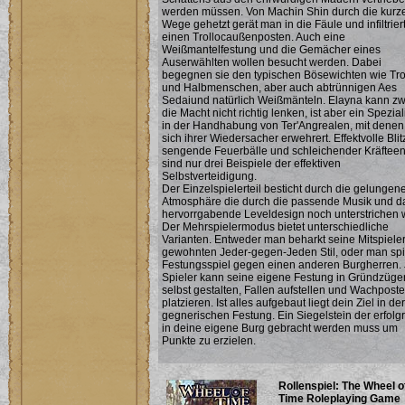
werden müssen. Von Machin Shin durch die kurz
Wege gehetzt gerät man in die Fäule und infiltrier
einen Trollocaußenposten. Auch eine
Weißmantelfestung und die Gemächer eines
Auserwählten wollen besucht werden. Dabei
begegnen sie den typischen Bösewichten wie Tro
und Halbmenschen, aber auch abtrünnigen Aes
Sedaiund natürlich Weißmänteln. Elayna kann z
die Macht nicht richtig lenken, ist aber ein Spezial
in der Handhabung von Ter'Angrealen, mit denen
sich ihrer Wiedersacher erwehrert. Effektvolle Blit
sengende Feuerbälle und schleichender Kräftee
sind nur drei Beispiele der effektiven
Selbstverteidigung.
Der Einzelspielerteil besticht durch die gelungen
Atmosphäre die durch die passende Musik und d
hervorrgabende Leveldesign noch unterstrichen w
Der Mehrspielermodus bietet unterschiedliche
Varianten. Entweder man beharkt seine Mitspiele
gewohnten Jeder-gegen-Jeden Stil, oder man spi
Festungsspiel gegen einen anderen Burgherren.
Spieler kann seine eigene Festung in Gründzüge
selbst gestalten, Fallen aufstellen und Wachpost
platzieren. Ist alles aufgebaut liegt dein Ziel in der
gegnerischen Festung. Ein Siegelstein der erfolg
in deine eigene Burg gebracht werden muss um
Punkte zu erzielen.
Rollenspiel: The Wheel o
Time Roleplaying Game