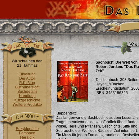
Wir schreiben den
Sachbuch: Die Welt Von
21. Tammaz
Robert Jordans "Das Ra
Zeit"
Einleitung
Der Autor
Taschenbuch: 303 Seiten 
RJ's Blog
Heyne, München
Buchübersicht
Erscheinungsdatum: 200
Buchdetails
ISBN: 3453196325
Handlung
Kurzgeschichte
Weitere Produkte
Klappentext:
Das langerwartete Sachbuch, das dem Leser alle
Fragen beantwortet, das ausführlich über Länder,
Völker, Tiere und Pflanzen, Geschichte, Sitte und
Enzyklopädie
Gebräuche der Welt des Rads der Zeit informiert.
Personen
Ein Muss für jeden Fan des grandiosen Bestseller
Heraldik