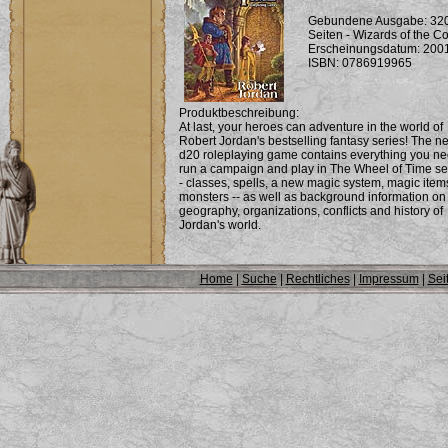
Gebundene Ausgabe: 32
Seiten - Wizards of the C
Erscheinungsdatum: 200
ISBN: 0786919965
Produktbeschreibung:
At last, your heroes can adventure in the world of
Robert Jordan's bestselling fantasy series! The n
d20 roleplaying game contains everything you ne
run a campaign and play in The Wheel of Time set
- classes, spells, a new magic system, magic ite
monsters -- as well as background information on
geography, organizations, conflicts and history of
Jordan's world.
Home
|
Suche
|
Rechtliches
|
Impressum
|
Sei