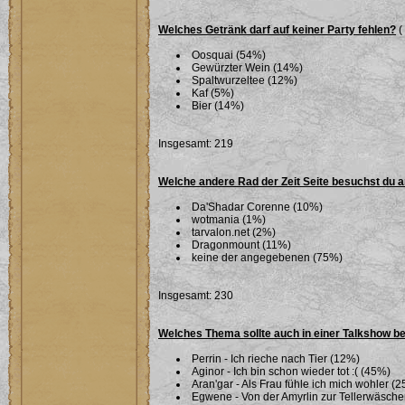
Welches Getränk darf auf keiner Party fehlen?
(
Oosquai (54%)
Gewürzter Wein (14%)
Spaltwurzeltee (12%)
Kaf (5%)
Bier (14%)
Insgesamt: 219
Welche andere Rad der Zeit Seite besuchst du 
Da'Shadar Corenne (10%)
wotmania (1%)
tarvalon.net (2%)
Dragonmount (11%)
keine der angegebenen (75%)
Insgesamt: 230
Welches Thema sollte auch in einer Talkshow b
Perrin - Ich rieche nach Tier (12%)
Aginor - Ich bin schon wieder tot :( (45%)
Aran'gar - Als Frau fühle ich mich wohler (
Egwene - Von der Amyrlin zur Tellerwäsche