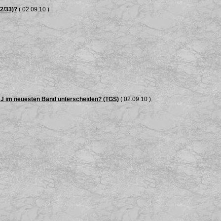
32/33)?
( 02.09.10 )
RJ im neuesten Band unterscheiden? (TGS)
( 02.09.10 )