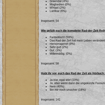
Graendal (4%)
Moghedien (0%)
M'Hael (2%)
Lanfear (6%)
Insgesamt: 54
Wie gefällt euch die komplette Rad-der-Zeit-Rei
Fantastisch! (59%)
Das Rad der Zeit hat mein Leben verändert
Hervorragend! (9%)
Sehr gut! (2%)
Gut. (3%)
Mittelmäßig. (0%)
Insgesamt: 58
Habt ihr vor, euch das Rad der Zeit als Hörbuch
Ja klar, egal wie! (10%)
Ja, aber wenn dann die ungekürzte Fassu
Nein (40%)
Bin mir noch unsicher (18%)
Insgesamt: 141