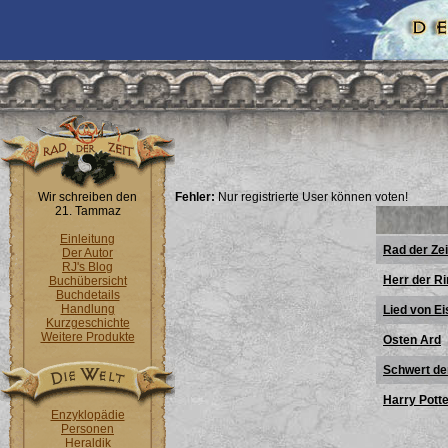
Wir schreiben den
Fehler:
Nur registrierte User können voten!
21. Tammaz
Einleitung
Rad der Zei
Der Autor
RJ's Blog
Herr der R
Buchübersicht
Buchdetails
Handlung
Lied von Ei
Kurzgeschichte
Weitere Produkte
Osten Ard
Schwert de
Harry Pott
Enzyklopädie
Personen
Heraldik