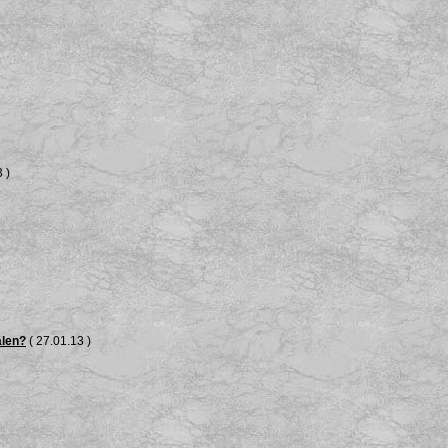
 )
älen?
( 27.01.13 )