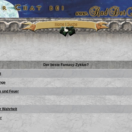
Home
|
Suche
Der beste Fantasy-Zyklus?
t
inge
s und Feuer
r Wahrheit
er