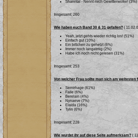
Shanntal - Nennt mich Gewitterwolke! (3%)
Insgesamt: 260
Wie haben euch Band 30 & 31 gefallen?
( 11.02.0
Yeah, jetzt gehts wieder richtig los! (51%)
Einfach gut (10%)
Ein bißchen zu gehetzt (6%)
Immer noch langatmig (2%)
Habe ich noch nicht gelesen (31%)
Insgesamt: 253
Von welcher Frau sollte man sich am weitesten 
Semirhage (61%)
Faile (6%)
Berelain (4%)
Nynaeve (7%)
Elaida (16%)
Tylin (6%)
Insgesamt: 228
Wie wurdet ihr auf diese Seite aufmerksam?
( 11