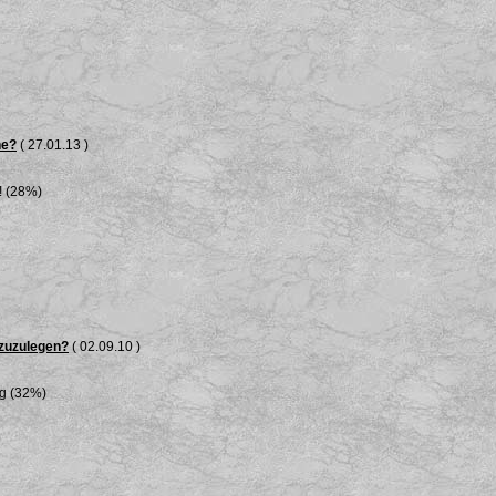
he?
( 27.01.13 )
! (28%)
 zuzulegen?
( 02.09.10 )
ng (32%)