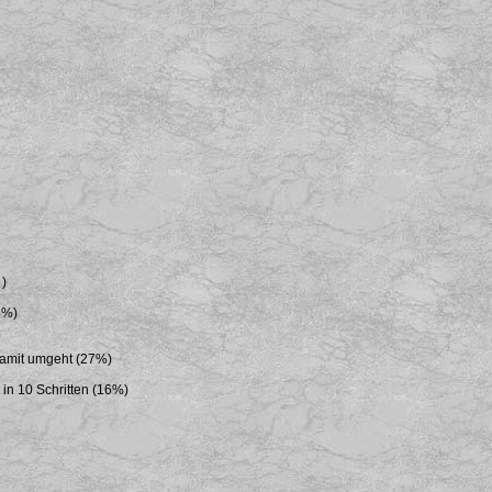
 )
8%)
damit umgeht (27%)
n 10 Schritten (16%)