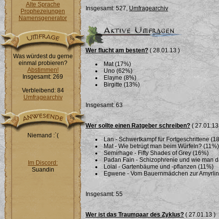
Alte Sprache
Insgesamt: 527,
Umfragearchiv
Prophezeiungen
Namensgenerator
Wer flucht am besten?
( 28.01.13 )
Was würdest du gerne
einmal probieren?
Mat (17%)
Abstimmen!
Uno (62%)
Insgesamt: 269
Elayne (8%)
Birgitte (13%)
Verbleibend: 84
Umfragearchiv
Insgesamt: 63
Wer sollte einen Ratgeber schreiben?
( 27.01.13
Niemand :`(
Lan - Schwertkampf für Fortgeschrittene (1
Mat - Wie betrügt man beim Würfeln? (11%)
Semirhage - Fifty Shades of Grey (16%)
Padan Fain - Schizophrenie und wie man 
Im Discord:
Loial - Gartenbäume und -pflanzen (11%)
Suandin
Egwene - Vom Bauernmädchen zur Amyrlin i
Insgesamt: 55
Wer ist das Traumpaar des Zyklus?
( 27.01.13 )