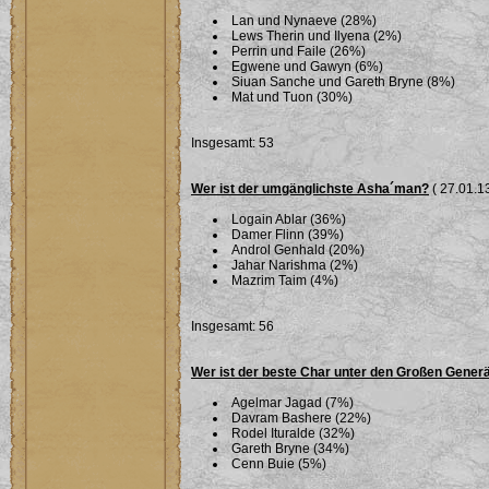
Lan und Nynaeve (28%)
Lews Therin und Ilyena (2%)
Perrin und Faile (26%)
Egwene und Gawyn (6%)
Siuan Sanche und Gareth Bryne (8%)
Mat und Tuon (30%)
Insgesamt: 53
Wer ist der umgänglichste Asha´man?
( 27.01.13
Logain Ablar (36%)
Damer Flinn (39%)
Androl Genhald (20%)
Jahar Narishma (2%)
Mazrim Taim (4%)
Insgesamt: 56
Wer ist der beste Char unter den Großen Gener
Agelmar Jagad (7%)
Davram Bashere (22%)
Rodel Ituralde (32%)
Gareth Bryne (34%)
Cenn Buie (5%)