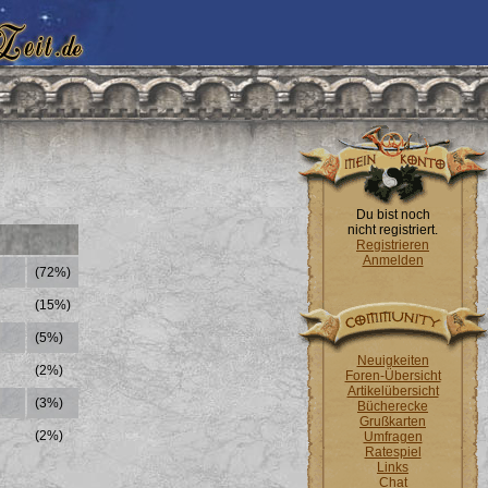
Du bist noch
nicht registriert.
Registrieren
Anmelden
(72%)
(15%)
(5%)
Neuigkeiten
(2%)
Foren-Übersicht
Artikelübersicht
(3%)
Bücherecke
Grußkarten
(2%)
Umfragen
Ratespiel
Links
Chat