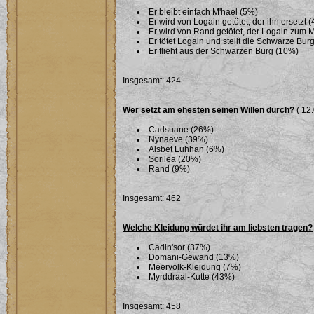
Er bleibt einfach M'hael (5%)
Er wird von Logain getötet, der ihn ersetzt 
Er wird von Rand getötet, der Logain zum 
Er tötet Logain und stellt die Schwarze Bu
Er flieht aus der Schwarzen Burg (10%)
Insgesamt: 424
Wer setzt am ehesten seinen Willen durch?
( 12.
Cadsuane (26%)
Nynaeve (39%)
Alsbet Luhhan (6%)
Sorilea (20%)
Rand (9%)
Insgesamt: 462
Welche Kleidung würdet ihr am liebsten tragen?
Cadin'sor (37%)
Domani-Gewand (13%)
Meervolk-Kleidung (7%)
Myrddraal-Kutte (43%)
Insgesamt: 458