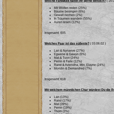
Welche Fähigkeit hättet ihr gerne wirklich?
( 16.
Mit Wölfen reden (25%)
Bäume besingen (6%)
Gewalt riechen (2%)
In Träumen wandeln (55%)
Auren lesen (12%)
Insgesamt: 605
Welches Paar ist das süßeste?
( 03.06.02 )
Lan & Nynaeve (27%)
Egwene & Gawyn (6%)
Mat & Tuon (24%)
Perrin & Faile (12%)
Rand & Aviendha, Min, Elayne (24%)
Moridin & Demandred (7%)
Insgesamt: 618
Mit welchem männlichen Char würdest Du die R
Lan (13%)
Rand (17%)
Mat (39%)
Perrin (19%)
Thom (3%)