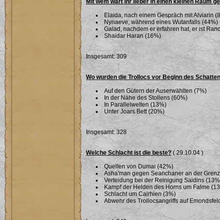
Mit wem wärt ihr lieber in einen kleinen Raum g
Elaida, nach einem Gespräch mit Alviarin (
Nynaeve, während eines Wutanfalls (44%)
Galad, nachdem er erfahren hat, er ist Ra
Shaidar Haran (16%)
Insgesamt: 309
Wo wurden die Trollocs vor Beginn des Schatte
Auf den Gütern der Auserwählten (7%)
In der Nähe des Stollens (60%)
In Parallelwelten (13%)
Unter Joars Bett (20%)
Insgesamt: 328
Welche Schlacht ist die beste?
( 29.10.04 )
Quellen von Dumai (42%)
Asha'man gegen Seanchaner an der Grenze 
Verteidung bei der Reinigung Saidins (13%
Kampf der Helden des Horns um Falme (1
Schlacht um Cairhien (3%)
Abwehr des Trollocsangriffs auf Emondsfel