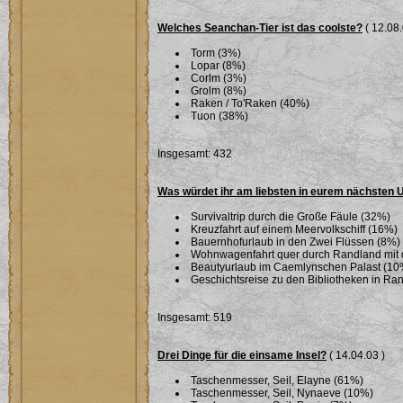
Welches Seanchan-Tier ist das coolste?
( 12.08.
Torm (3%)
Lopar (8%)
Corlm (3%)
Grolm (8%)
Raken / To'Raken (40%)
Tuon (38%)
Insgesamt: 432
Was würdet ihr am liebsten in eurem nächsten
Survivaltrip durch die Große Fäule (32%)
Kreuzfahrt auf einem Meervolkschiff (16%)
Bauernhofurlaub in den Zwei Flüssen (8%)
Wohnwagenfahrt quer durch Randland mit 
Beautyurlaub im Caemlynschen Palast (10
Geschichtsreise zu den Bibliotheken in Ra
Insgesamt: 519
Drei Dinge für die einsame Insel?
( 14.04.03 )
Taschenmesser, Seil, Elayne (61%)
Taschenmesser, Seil, Nynaeve (10%)