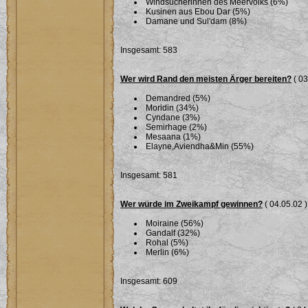
Windsucherinnen des Meervolks (6%)
Kusinen aus Ebou Dar (5%)
Damane und Sul'dam (8%)
Insgesamt: 583
Wer wird Rand den meisten Ärger bereiten?
( 03
Demandred (5%)
Moridin (34%)
Cyndane (3%)
Semirhage (2%)
Mesaana (1%)
Elayne,Aviendha&Min (55%)
Insgesamt: 581
Wer würde im Zweikampf gewinnen?
( 04.05.02 )
Moiraine (56%)
Gandalf (32%)
Rohal (5%)
Merlin (6%)
Insgesamt: 609