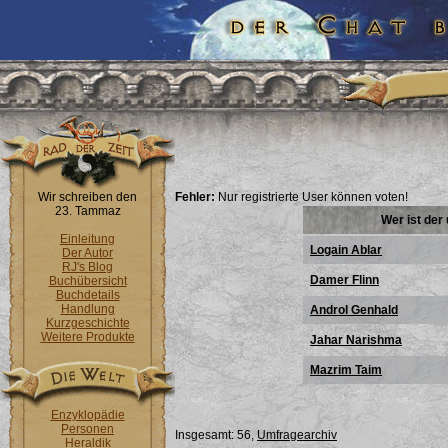
Wir schreiben den
Fehler:
Nur registrierte User können voten!
23. Tammaz
Wer ist de
Einleitung
Logain Ablar
Der Autor
RJ's Blog
Damer Flinn
Buchübersicht
Buchdetails
Handlung
Androl Genhald
Kurzgeschichte
Weitere Produkte
Jahar Narishma
Mazrim Taim
Enzyklopädie
Personen
Insgesamt: 56,
Umfragearchiv
Heraldik