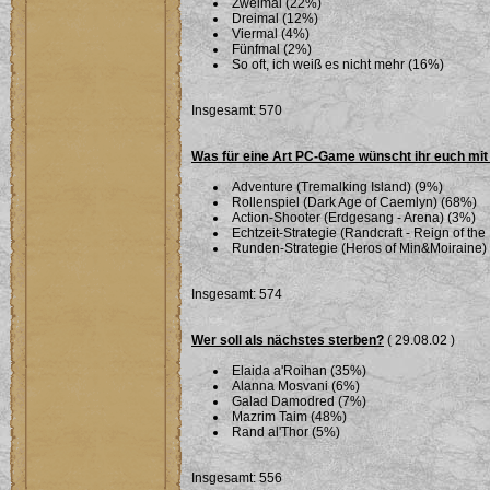
Zweimal (22%)
Dreimal (12%)
Viermal (4%)
Fünfmal (2%)
So oft, ich weiß es nicht mehr (16%)
Insgesamt: 570
Was für eine Art PC-Game wünscht ihr euch mi
Adventure (Tremalking Island) (9%)
Rollenspiel (Dark Age of Caemlyn) (68%)
Action-Shooter (Erdgesang - Arena) (3%)
Echtzeit-Strategie (Randcraft - Reign of th
Runden-Strategie (Heros of Min&Moiraine)
Insgesamt: 574
Wer soll als nächstes sterben?
( 29.08.02 )
Elaida a'Roihan (35%)
Alanna Mosvani (6%)
Galad Damodred (7%)
Mazrim Taim (48%)
Rand al'Thor (5%)
Insgesamt: 556