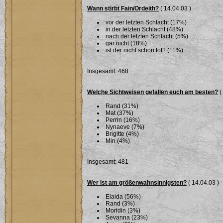
Wann stirbt Fain/Ordeith?
( 14.04.03 )
vor der letzten Schlacht (17%)
in der letzten Schlacht (48%)
nach der letzten Schlacht (5%)
gar nicht (18%)
ist der nicht schon tot? (11%)
Insgesamt: 468
Welche Sichtweisen gefallen euch am besten?
(
Rand (31%)
Mat (37%)
Perrin (16%)
Nynaeve (7%)
Brigitte (4%)
Min (4%)
Insgesamt: 481
Wer ist am größenwahnsinnigsten?
( 14.04.03 )
Elaida (56%)
Rand (3%)
Moridin (3%)
Sevanna (23%)