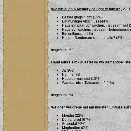
Wie hat euch A Memory of Light gefallen?
( 27.01
Besser gings nicht! (13%)
Ein würdiger Abschluss (44%)
Hatte ein paar Schwächen, insgesamt gut 
Hatte Schwächen, insgesamt befriedigend 
Bin enttäuscht (6%)
Hat der Sanderson sie noch alle? (2%)
Insgesamt: 52
Hand aufs Herz - wusstet ihr wo Demandred ste
Ja (9%)
Nein (74%)
Habe es vermutet (13%)
War das nicht Taimandred? (4%)
Insgesamt: 54
Welcher Verlorene hat am meisten Einfluss auf 
Moridin (22%)
Demandred (67%)
Graendal (4%)
Moghedien (0%)