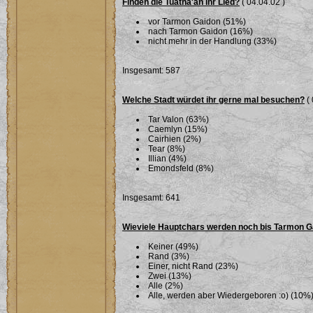
Finden die Tuatha'an ihr Lied?
( 04.04.02 )
vor Tarmon Gaidon (51%)
nach Tarmon Gaidon (16%)
nicht mehr in der Handlung (33%)
Insgesamt: 587
Welche Stadt würdet ihr gerne mal besuchen?
( 
Tar Valon (63%)
Caemlyn (15%)
Cairhien (2%)
Tear (8%)
Illian (4%)
Emondsfeld (8%)
Insgesamt: 641
Wieviele Hauptchars werden noch bis Tarmon G
Keiner (49%)
Rand (3%)
Einer, nicht Rand (23%)
Zwei (13%)
Alle (2%)
Alle, werden aber Wiedergeboren :o) (10%