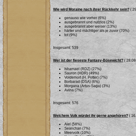
Wie wird Moraine nach ihrer Rückkehr sein?
( 29
genauso wie vorher (6%)
ausgebrannt und nutzlos (2%)
ausgebrannt aber weiser (13%)
härter und mächtiger als je zuvor (70%)
tot (9%)
Insgesamt: 539
Wer ist der fieseste Fantasy-Bösewicht?
( 28.08
Ishamael (RDZ) (27%)
Sauron (HDR) (49%)
Voldemort (H. Potter) (7%)
Borbarad (DSA) (6%)
Morgana (Artus-Saga) (3%)
Avina (7%)
Insgesamt: 576
Welchem Volk würdet ihr gerne angehören?
( 16
Aiel (58%)
Seanchan (7%)
Meervolk (10%)