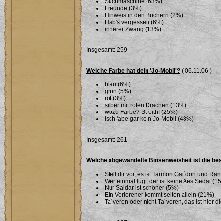
Suchmaschine (63%)
Freunde (3%)
Hinweis in den Büchern (2%)
Hab's vergessen (6%)
innerer Zwang (13%)
Insgesamt: 259
Welche Farbe hat dein 'Jo-Mobil'?
( 06.11.06 )
blau (6%)
grün (5%)
rot (3%)
silber mit roten Drachen (13%)
wozu Farbe? Streith! (25%)
isch 'abe gar kein Jo-Mobil (48%)
Insgesamt: 261
Welche abgewandelte Binsenweisheit ist die be
Stell dir vor, es ist Tarmon Gai´don und Ran
Wer einmal lügt, der ist keine Aes Sedai (1
Nur Saidar ist schöner (5%)
Ein Verlorener kommt selten allein (21%)
Ta´veren oder nicht Ta´veren, das ist hier 