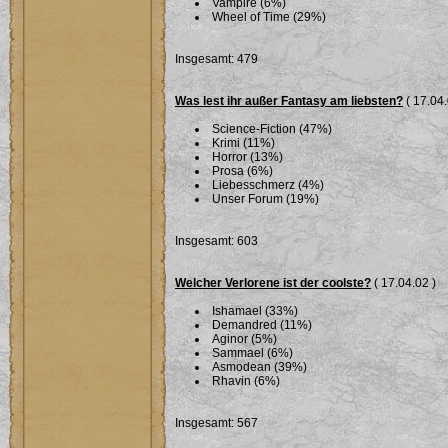
Vampire (6%)
Wheel of Time (29%)
Insgesamt: 479
Was lest ihr außer Fantasy am liebsten?
( 17.04.
Science-Fiction (47%)
Krimi (11%)
Horror (13%)
Prosa (6%)
Liebesschmerz (4%)
Unser Forum (19%)
Insgesamt: 603
Welcher Verlorene ist der coolste?
( 17.04.02 )
Ishamael (33%)
Demandred (11%)
Aginor (5%)
Sammael (6%)
Asmodean (39%)
Rhavin (6%)
Insgesamt: 567