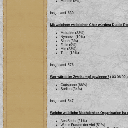
Moridin (8%)
Insgesamt: 630
Mit welchem weiblichen Char würdest Du die Ro
Moiraine (33%)
Nynaeve (19%)
Siuan (3%)
Faile (9%)
Min (23%)
Tuon (13%)
Insgesamt: 576
Wer würde im Zweikampf gewinnen?
( 03.06.02 )
Cadsuane (66%)
Sorilea (34%)
Insgesamt: 547
Welche weibliche Machtlenker-Organisation ist 
Aes Sedai (31%)
Weise Frauen der Aiel (51%)