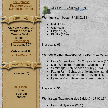
Alte Sprache
Prophezeiungen
Namensgenerator
Wer flucht am besten?
( 28.01.13 )
Mat (17%)
Wieviele Hauptchars
Uno (62%)
werden noch bis
Elayne (8%)
Tarmon Gaidon
Birgitte (13%)
sterben?
Abstimmen!
Insgesamt: 597
Insgesamt: 63
Verbleibend: 84
Umfragearchiv
Wer sollte einen Ratgeber schreiben?
( 27.01.13
Lan - Schwertkampf für Fortgeschrittene (1
Mat - Wie betrügt man beim Würfeln? (11%)
Semirhage - Fifty Shades of Grey (16%)
Padan Fain - Schizophrenie und wie man 
Niemand :`(
Loial - Gartenbäume und -pflanzen (11%)
Egwene - Vom Bauernmädchen zur Amyrlin i
Im Discord:
Insgesamt: 55
nibbsch
Suandin
sharoz
Wer ist das Traumpaar des Zyklus?
( 27.01.13 )
Lan und Nynaeve (28%)