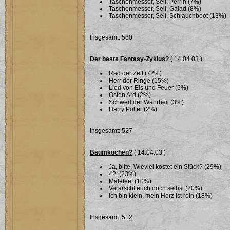
Taschenmesser, Seil, Perrin (7%)
Taschenmesser, Seil, Galad (8%)
Taschenmesser, Seil, Schlauchboot (13%)
Insgesamt: 560
Der beste Fantasy-Zyklus?
( 14.04.03 )
Rad der Zeit (72%)
Herr der Ringe (15%)
Lied von Eis und Feuer (5%)
Osten Ard (2%)
Schwert der Wahrheit (3%)
Harry Potter (2%)
Insgesamt: 527
Baumkuchen?
( 14.04.03 )
Ja, bitte. Wieviel kostet ein Stück? (29%)
42! (23%)
Matetee! (10%)
Verarscht euch doch selbst (20%)
Ich bin klein, mein Herz ist rein (18%)
Insgesamt: 512