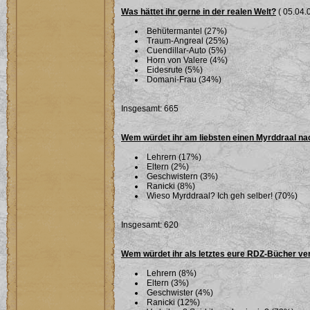
Was hättet ihr gerne in der realen Welt?
( 05.04.0
Behütermantel (27%)
Traum-Angreal (25%)
Cuendillar-Auto (5%)
Horn von Valere (4%)
Eidesrute (5%)
Domani-Frau (34%)
Insgesamt: 665
Wem würdet ihr am liebsten einen Myrddraal n
Lehrern (17%)
Eltern (2%)
Geschwistern (3%)
Ranicki (8%)
Wieso Myrddraal? Ich geh selber! (70%)
Insgesamt: 620
Wem würdet ihr als letztes eure RDZ-Bücher ve
Lehrern (8%)
Eltern (3%)
Geschwister (4%)
Ranicki (12%)