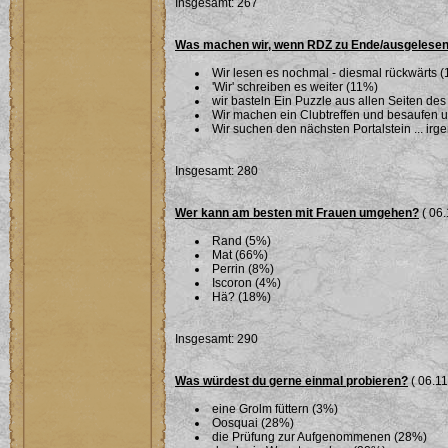
Insgesamt: 267
Was machen wir, wenn RDZ zu Ende/ausgelesen
Wir lesen es nochmal - diesmal rückwärts 
'Wir' schreiben es weiter (11%)
wir basteln Ein Puzzle aus allen Seiten des
Wir machen ein Clubtreffen und besaufen 
Wir suchen den nächsten Portalstein ... ir
Insgesamt: 280
Wer kann am besten mit Frauen umgehen?
( 06.
Rand (5%)
Mat (66%)
Perrin (8%)
Iscoron (4%)
Hä? (18%)
Insgesamt: 290
Was würdest du gerne einmal probieren?
( 06.11
eine Grolm füttern (3%)
Oosquai (28%)
die Prüfung zur Aufgenommenen (28%)