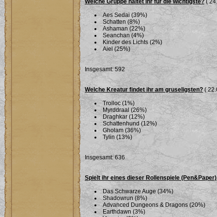
Welche Gruppe haltet ihr für die wichtigste?
( 24
Aes Sedai (39%)
Schatten (8%)
Ashaman (22%)
Seanchan (4%)
Kinder des Lichts (2%)
Aiel (25%)
Insgesamt: 592
Welche Kreatur findet ihr am gruseligsten?
( 22.
Trolloc (1%)
Myrddraal (26%)
Draghkar (12%)
Schattenhund (12%)
Gholam (36%)
Tylin (13%)
Insgesamt: 636
Spielt ihr eines dieser Rollenspiele (Pen&Paper)
Das Schwarze Auge (34%)
Shadowrun (8%)
Advanced Dungeons & Dragons (20%)
Earthdawn (3%)