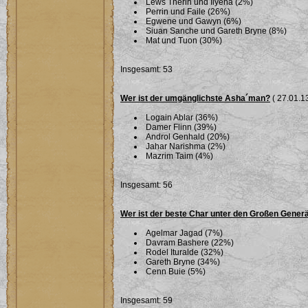
Lews Therin und Ilyena (2%)
Perrin und Faile (26%)
Egwene und Gawyn (6%)
Siuan Sanche und Gareth Bryne (8%)
Mat und Tuon (30%)
Insgesamt: 53
Wer ist der umgänglichste Asha´man?
( 27.01.13
Logain Ablar (36%)
Damer Flinn (39%)
Androl Genhald (20%)
Jahar Narishma (2%)
Mazrim Taim (4%)
Insgesamt: 56
Wer ist der beste Char unter den Großen Gener
Agelmar Jagad (7%)
Davram Bashere (22%)
Rodel Ituralde (32%)
Gareth Bryne (34%)
Cenn Buie (5%)
Insgesamt: 59