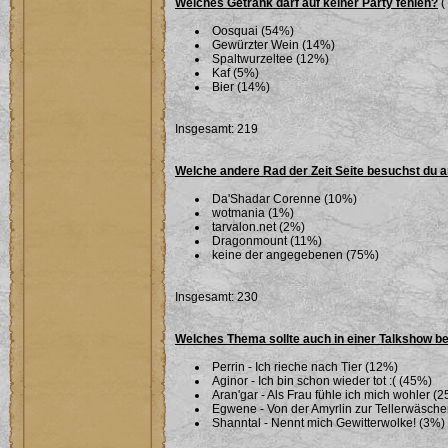
Welches Getränk darf auf keiner Party fehlen?
(
Oosquai (54%)
Gewürzter Wein (14%)
Spaltwurzeltee (12%)
Kaf (5%)
Bier (14%)
Insgesamt: 219
Welche andere Rad der Zeit Seite besuchst du 
Da'Shadar Corenne (10%)
wotmania (1%)
tarvalon.net (2%)
Dragonmount (11%)
keine der angegebenen (75%)
Insgesamt: 230
Welches Thema sollte auch in einer Talkshow b
Perrin - Ich rieche nach Tier (12%)
Aginor - Ich bin schon wieder tot :( (45%)
Aran'gar - Als Frau fühle ich mich wohler (
Egwene - Von der Amyrlin zur Tellerwäsche
Shanntal - Nennt mich Gewitterwolke! (3%)