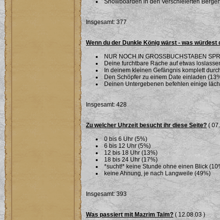
Snowboarden in den Verschleierten Berge
Insgesamt: 377
Wenn du der Dunkle König wärst - was würdest 
NUR NOCH IN GROSSBUCHSTABEN SPR
Deine furchtbare Rache auf etwas loslassen 
In deinem kleinen Gefängnis komplett dur
Den Schöpfer zu einem Date einladen (13
Deinen Untergebenen befehlen einige läche
Insgesamt: 428
Zu welcher Uhrzeit besucht ihr diese Seite?
( 07
0 bis 6 Uhr (5%)
6 bis 12 Uhr (5%)
12 bis 18 Uhr (13%)
18 bis 24 Uhr (17%)
*sucht!* keine Stunde ohne einen Blick (10
keine Ahnung, je nach Langweile (49%)
Insgesamt: 393
Was passiert mit Mazrim Taim?
( 12.08.03 )