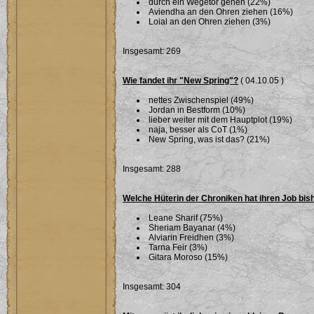
durch ein Wegetor gehen (22%)
Aviendha an den Ohren ziehen (16%)
Loial an den Ohren ziehen (3%)
Insgesamt: 269
Wie fandet ihr "New Spring"?
( 04.10.05 )
nettes Zwischenspiel (49%)
Jordan in Bestform (10%)
lieber weiter mit dem Hauptplot (19%)
naja, besser als CoT (1%)
New Spring, was ist das? (21%)
Insgesamt: 288
Welche Hüterin der Chroniken hat ihren Job bi
Leane Sharif (75%)
Sheriam Bayanar (4%)
Alviarin Freidhen (3%)
Tarna Feir (3%)
Gitara Moroso (15%)
Insgesamt: 304