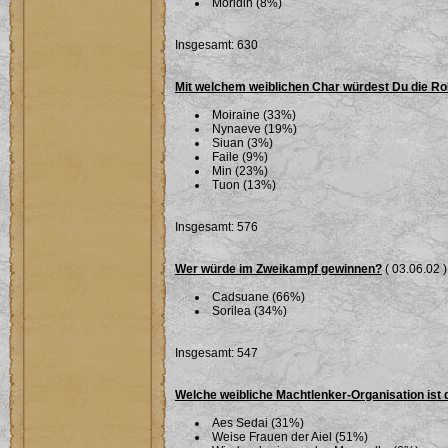
Moridin (8%)
Insgesamt: 630
Mit welchem weiblichen Char würdest Du die Ro
Moiraine (33%)
Nynaeve (19%)
Siuan (3%)
Faile (9%)
Min (23%)
Tuon (13%)
Insgesamt: 576
Wer würde im Zweikampf gewinnen?
( 03.06.02 )
Cadsuane (66%)
Sorilea (34%)
Insgesamt: 547
Welche weibliche Machtlenker-Organisation ist 
Aes Sedai (31%)
Weise Frauen der Aiel (51%)