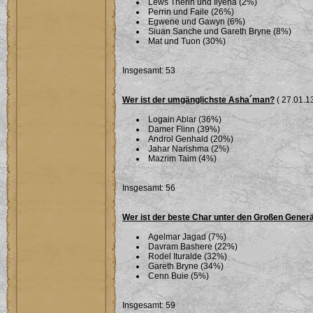
Lews Therin und Ilyena (2%)
Perrin und Faile (26%)
Egwene und Gawyn (6%)
Siuan Sanche und Gareth Bryne (8%)
Mat und Tuon (30%)
Insgesamt: 53
Wer ist der umgänglichste Asha´man?
( 27.01.13
Logain Ablar (36%)
Damer Flinn (39%)
Androl Genhald (20%)
Jahar Narishma (2%)
Mazrim Taim (4%)
Insgesamt: 56
Wer ist der beste Char unter den Großen Gener
Agelmar Jagad (7%)
Davram Bashere (22%)
Rodel Ituralde (32%)
Gareth Bryne (34%)
Cenn Buie (5%)
Insgesamt: 59