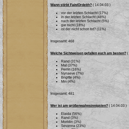
Wann stirbt Fain/Ordeith?
( 14.04.03 )
vor der letzten Schlacht (17%)
in der letzten Schlacht (48%)
nach der letzten Schlacht (5%)
gar nicht (18%)
ist der nicht schon tot? (11%)
Insgesamt: 468
Welche Sichtweisen gefallen euch am besten?
(
Rand (31%)
Mat (37%)
Perrin (16%)
Nynaeve (7%)
Brigitte (4%)
Min (4%)
Insgesamt: 481
Wer ist am größenwahnsinnigsten?
( 14.04.03 )
Elaida (56%)
Rand (3%)
Moridin (3%)
Sevanna (23%)