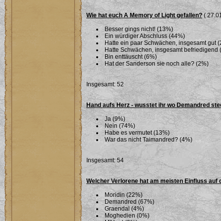
Wie hat euch A Memory of Light gefallen?
( 27.01
Besser gings nicht! (13%)
Ein würdiger Abschluss (44%)
Hatte ein paar Schwächen, insgesamt gut 
Hatte Schwächen, insgesamt befriedigend 
Bin enttäuscht (6%)
Hat der Sanderson sie noch alle? (2%)
Insgesamt: 52
Hand aufs Herz - wusstet ihr wo Demandred ste
Ja (9%)
Nein (74%)
Habe es vermutet (13%)
War das nicht Taimandred? (4%)
Insgesamt: 54
Welcher Verlorene hat am meisten Einfluss auf 
Moridin (22%)
Demandred (67%)
Graendal (4%)
Moghedien (0%)