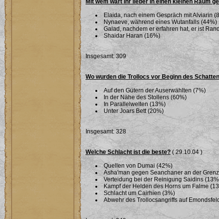
Mit wem wärt ihr lieber in einen kleinen Raum g
Elaida, nach einem Gespräch mit Alviarin (
Nynaeve, während eines Wutanfalls (44%)
Galad, nachdem er erfahren hat, er ist Ra
Shaidar Haran (16%)
Insgesamt: 309
Wo wurden die Trollocs vor Beginn des Schatte
Auf den Gütern der Auserwählten (7%)
In der Nähe des Stollens (60%)
In Parallelwelten (13%)
Unter Joars Bett (20%)
Insgesamt: 328
Welche Schlacht ist die beste?
( 29.10.04 )
Quellen von Dumai (42%)
Asha'man gegen Seanchaner an der Grenze 
Verteidung bei der Reinigung Saidins (13%
Kampf der Helden des Horns um Falme (1
Schlacht um Cairhien (3%)
Abwehr des Trollocsangriffs auf Emondsfel