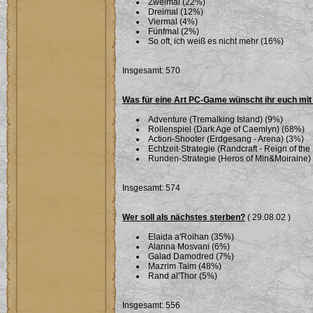
Zweimal (22%)
Dreimal (12%)
Viermal (4%)
Fünfmal (2%)
So oft, ich weiß es nicht mehr (16%)
Insgesamt: 570
Was für eine Art PC-Game wünscht ihr euch mi
Adventure (Tremalking Island) (9%)
Rollenspiel (Dark Age of Caemlyn) (68%)
Action-Shooter (Erdgesang - Arena) (3%)
Echtzeit-Strategie (Randcraft - Reign of th
Runden-Strategie (Heros of Min&Moiraine)
Insgesamt: 574
Wer soll als nächstes sterben?
( 29.08.02 )
Elaida a'Roihan (35%)
Alanna Mosvani (6%)
Galad Damodred (7%)
Mazrim Taim (48%)
Rand al'Thor (5%)
Insgesamt: 556