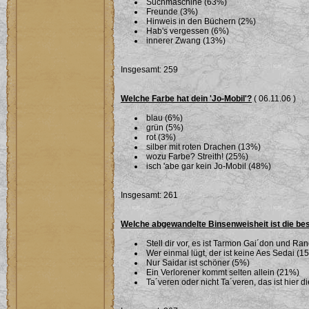
Suchmaschine (63%)
Freunde (3%)
Hinweis in den Büchern (2%)
Hab's vergessen (6%)
innerer Zwang (13%)
Insgesamt: 259
Welche Farbe hat dein 'Jo-Mobil'?
( 06.11.06 )
blau (6%)
grün (5%)
rot (3%)
silber mit roten Drachen (13%)
wozu Farbe? Streith! (25%)
isch 'abe gar kein Jo-Mobil (48%)
Insgesamt: 261
Welche abgewandelte Binsenweisheit ist die be
Stell dir vor, es ist Tarmon Gai´don und Ran
Wer einmal lügt, der ist keine Aes Sedai (1
Nur Saidar ist schöner (5%)
Ein Verlorener kommt selten allein (21%)
Ta´veren oder nicht Ta´veren, das ist hier 