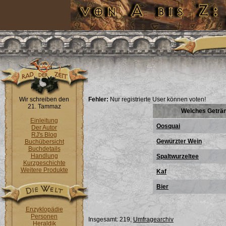
Wir schreiben den
Fehler:
Nur registrierte User können voten!
21. Tammaz
Welches Getränk
Einleitung
Oosquai
Der Autor
RJ's Blog
Gewürzter Wein
Buchübersicht
Buchdetails
Handlung
Spaltwurzeltee
Kurzgeschichte
Weitere Produkte
Kaf
Bier
Enzyklopädie
Personen
Insgesamt: 219,
Umfragearchiv
Heraldik