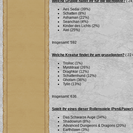
Welche Gruppe haltet ihr für die wichtigste?
( 24
Aes Sedai (39%)
Schatten (8%)
Ashaman (22%)
Seanchan (4%)
Kinder des Lichts (2%)
Aiel (25%)
Insgesamt: 592
Welche Kreatur findet ihr am gruseligsten?
( 22.
Trolloc (1%)
Myrddraal (26%)
Draghkar (12%)
Schattenhund (12%)
Gholam (36%)
Tylin (13%)
Insgesamt: 636
Spielt ihr eines dieser Rollenspiele (Pen&Paper)
Das Schwarze Auge (34%)
Shadowrun (8%)
Advanced Dungeons & Dragons (20%)
Earthdawn (3%)