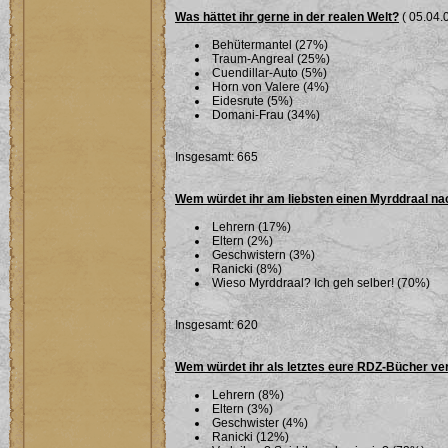
Was hättet ihr gerne in der realen Welt?
( 05.04.0
Behütermantel (27%)
Traum-Angreal (25%)
Cuendillar-Auto (5%)
Horn von Valere (4%)
Eidesrute (5%)
Domani-Frau (34%)
Insgesamt: 665
Wem würdet ihr am liebsten einen Myrddraal n
Lehrern (17%)
Eltern (2%)
Geschwistern (3%)
Ranicki (8%)
Wieso Myrddraal? Ich geh selber! (70%)
Insgesamt: 620
Wem würdet ihr als letztes eure RDZ-Bücher ve
Lehrern (8%)
Eltern (3%)
Geschwister (4%)
Ranicki (12%)