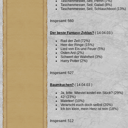
Taschenmesser, Seil, Perrin (7%)
Taschenmesser, Seil, Galad (8%)
Taschenmesser, Seil, Schlauchboot (13%)
Insgesamt: 560
Der beste Fantasy-Zyklus?
( 14.04.03 )
Rad der Zeit (72%)
Herr der Ringe (15%)
Lied von Eis und Feuer (5%)
Osten Ard (2%)
Schwert der Wahrheit (3%)
Harry Potter (2%)
Insgesamt: 527
Baumkuchen?
( 14.04.03 )
Ja, bitte. Wieviel kostet ein Stück? (29%)
42! (23%)
Matetee! (10%)
Verarscht euch doch selbst (20%)
Ich bin klein, mein Herz ist rein (18%)
Insgesamt: 512