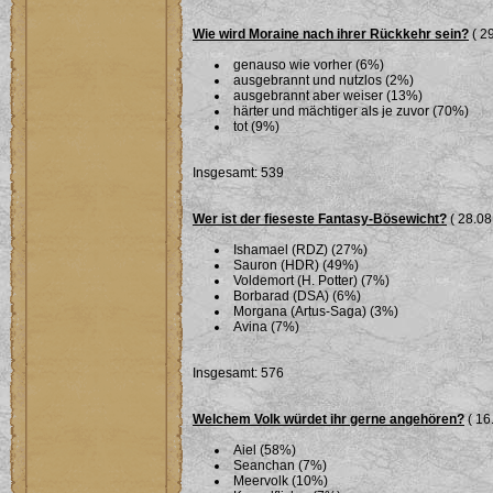
Wie wird Moraine nach ihrer Rückkehr sein?
( 29
genauso wie vorher (6%)
ausgebrannt und nutzlos (2%)
ausgebrannt aber weiser (13%)
härter und mächtiger als je zuvor (70%)
tot (9%)
Insgesamt: 539
Wer ist der fieseste Fantasy-Bösewicht?
( 28.08
Ishamael (RDZ) (27%)
Sauron (HDR) (49%)
Voldemort (H. Potter) (7%)
Borbarad (DSA) (6%)
Morgana (Artus-Saga) (3%)
Avina (7%)
Insgesamt: 576
Welchem Volk würdet ihr gerne angehören?
( 16
Aiel (58%)
Seanchan (7%)
Meervolk (10%)