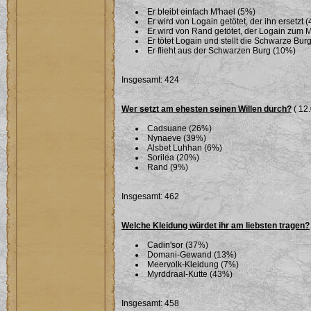
Er bleibt einfach M'hael (5%)
Er wird von Logain getötet, der ihn ersetzt 
Er wird von Rand getötet, der Logain zum 
Er tötet Logain und stellt die Schwarze Bu
Er flieht aus der Schwarzen Burg (10%)
Insgesamt: 424
Wer setzt am ehesten seinen Willen durch?
( 12.
Cadsuane (26%)
Nynaeve (39%)
Alsbet Luhhan (6%)
Sorilea (20%)
Rand (9%)
Insgesamt: 462
Welche Kleidung würdet ihr am liebsten tragen?
Cadin'sor (37%)
Domani-Gewand (13%)
Meervolk-Kleidung (7%)
Myrddraal-Kutte (43%)
Insgesamt: 458