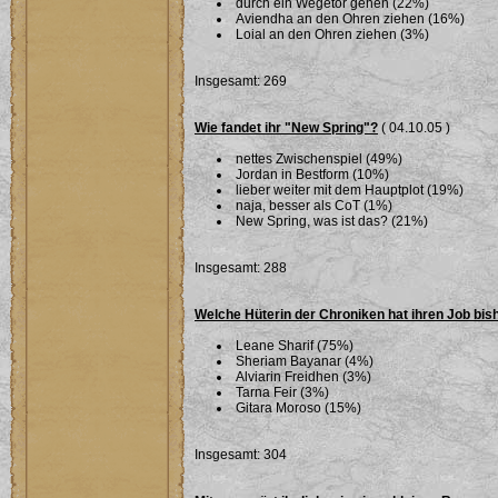
durch ein Wegetor gehen (22%)
Aviendha an den Ohren ziehen (16%)
Loial an den Ohren ziehen (3%)
Insgesamt: 269
Wie fandet ihr "New Spring"?
( 04.10.05 )
nettes Zwischenspiel (49%)
Jordan in Bestform (10%)
lieber weiter mit dem Hauptplot (19%)
naja, besser als CoT (1%)
New Spring, was ist das? (21%)
Insgesamt: 288
Welche Hüterin der Chroniken hat ihren Job bi
Leane Sharif (75%)
Sheriam Bayanar (4%)
Alviarin Freidhen (3%)
Tarna Feir (3%)
Gitara Moroso (15%)
Insgesamt: 304