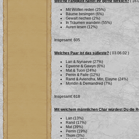
Welche Fähigkeit hättet ihr gerne wirklich?
( 16.
Mit Wölfen reden (25%)
Bäume besingen (6%)
Gewalt riechen (2%)
In Träumen wandeln (55%)
Auren lesen (12%)
Insgesamt: 605
Welches Paar ist das süßeste?
( 03.06.02 )
Lan & Nynaeve (27%)
Egwene & Gawyn (6%)
Mat & Tuon (24%)
Perrin & Faile (12%)
Rand & Aviendha, Min, Elayne (24%)
Moridin & Demandred (7%)
Insgesamt: 618
Mit welchem männlichen Char würdest Du die R
Lan (13%)
Rand (17%)
Mat (39%)
Perrin (19%)
Thom (3%)