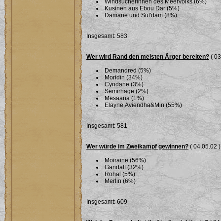
Windsucherinnen des Meervolks (6%)
Kusinen aus Ebou Dar (5%)
Damane und Sul'dam (8%)
Insgesamt: 583
Wer wird Rand den meisten Ärger bereiten?
( 03
Demandred (5%)
Moridin (34%)
Cyndane (3%)
Semirhage (2%)
Mesaana (1%)
Elayne,Aviendha&Min (55%)
Insgesamt: 581
Wer würde im Zweikampf gewinnen?
( 04.05.02 )
Moiraine (56%)
Gandalf (32%)
Rohal (5%)
Merlin (6%)
Insgesamt: 609