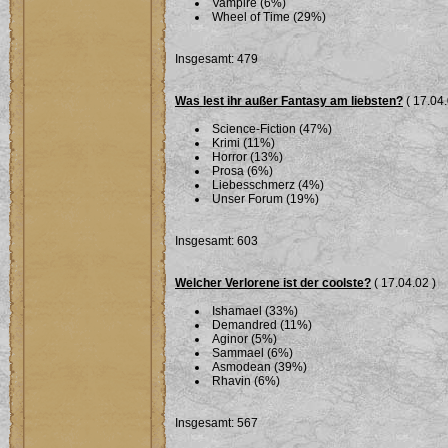
Vampire (6%)
Wheel of Time (29%)
Insgesamt: 479
Was lest ihr außer Fantasy am liebsten?
( 17.04.
Science-Fiction (47%)
Krimi (11%)
Horror (13%)
Prosa (6%)
Liebesschmerz (4%)
Unser Forum (19%)
Insgesamt: 603
Welcher Verlorene ist der coolste?
( 17.04.02 )
Ishamael (33%)
Demandred (11%)
Aginor (5%)
Sammael (6%)
Asmodean (39%)
Rhavin (6%)
Insgesamt: 567