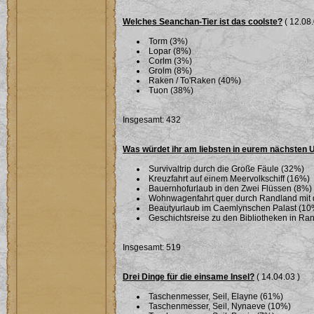
Welches Seanchan-Tier ist das coolste?
( 12.08.
Torm (3%)
Lopar (8%)
Corlm (3%)
Grolm (8%)
Raken / To'Raken (40%)
Tuon (38%)
Insgesamt: 432
Was würdet ihr am liebsten in eurem nächsten
Survivaltrip durch die Große Fäule (32%)
Kreuzfahrt auf einem Meervolkschiff (16%)
Bauernhofurlaub in den Zwei Flüssen (8%)
Wohnwagenfahrt quer durch Randland mit 
Beautyurlaub im Caemlynschen Palast (10
Geschichtsreise zu den Bibliotheken in Ra
Insgesamt: 519
Drei Dinge für die einsame Insel?
( 14.04.03 )
Taschenmesser, Seil, Elayne (61%)
Taschenmesser, Seil, Nynaeve (10%)