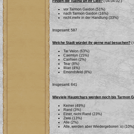
Finden die Tuatha'an ihr Lied?
( 04.04.02 )
vor Tarmon Gaidon (51%)
nach Tarmon Gaidon (16%)
nicht mehr in der Handlung (33%)
Insgesamt: 587
Welche Stadt würdet ihr gerne mal besuchen?
( 
Tar Valon (63%)
Caemlyn (15%)
Cairhien (2%)
Tear (8%)
Illian (4%)
Emondsfeld (8%)
Insgesamt: 641
Wieviele Hauptchars werden noch bis Tarmon G
Keiner (49%)
Rand (3%)
Einer, nicht Rand (23%)
Zwei (13%)
Alle (2%)
Alle, werden aber Wiedergeboren :o) (10%