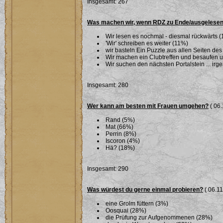
Insgesamt: 267
Was machen wir, wenn RDZ zu Ende/ausgelesen
Wir lesen es nochmal - diesmal rückwärts 
'Wir' schreiben es weiter (11%)
wir basteln Ein Puzzle aus allen Seiten des
Wir machen ein Clubtreffen und besaufen 
Wir suchen den nächsten Portalstein ... ir
Insgesamt: 280
Wer kann am besten mit Frauen umgehen?
( 06.
Rand (5%)
Mat (66%)
Perrin (8%)
Iscoron (4%)
Hä? (18%)
Insgesamt: 290
Was würdest du gerne einmal probieren?
( 06.11
eine Grolm füttern (3%)
Oosquai (28%)
die Prüfung zur Aufgenommenen (28%)