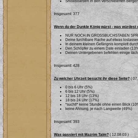
Snowboarden in den Verschleierten Berge
Insgesamt: 377
Wenn du der Dunkle König wärst - was würdest 
NUR NOCH IN GROSSBUCHSTABEN SPR
Deine furchtbare Rache auf etwas loslassen 
In deinem kleinen Gefängnis komplett dur
Den Schöpfer zu einem Date einladen (13
Deinen Untergebenen befehlen einige läche
Insgesamt: 428
Zu welcher Uhrzeit besucht ihr diese Seite?
( 07
0 bis 6 Uhr (5%)
6 bis 12 Uhr (5%)
12 bis 18 Uhr (13%)
18 bis 24 Uhr (17%)
*sucht!* keine Stunde ohne einen Blick (10
keine Ahnung, je nach Langweile (49%)
Insgesamt: 393
Was passiert mit Mazrim Taim?
( 12.08.03 )