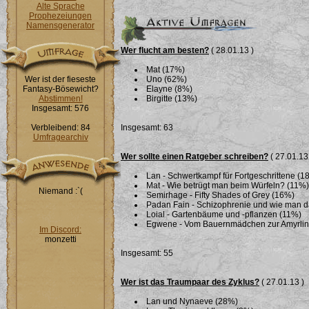
Alte Sprache
Prophezeiungen
Namensgenerator
Wer flucht am besten?
( 28.01.13 )
Mat (17%)
Wer ist der fieseste
Uno (62%)
Fantasy-Bösewicht?
Elayne (8%)
Abstimmen!
Birgitte (13%)
Insgesamt: 576
Verbleibend: 84
Insgesamt: 63
Umfragearchiv
Wer sollte einen Ratgeber schreiben?
( 27.01.13
Lan - Schwertkampf für Fortgeschrittene (1
Mat - Wie betrügt man beim Würfeln? (11%)
Niemand :`(
Semirhage - Fifty Shades of Grey (16%)
Padan Fain - Schizophrenie und wie man 
Loial - Gartenbäume und -pflanzen (11%)
Egwene - Vom Bauernmädchen zur Amyrlin i
Im Discord:
monzetti
Insgesamt: 55
Wer ist das Traumpaar des Zyklus?
( 27.01.13 )
Lan und Nynaeve (28%)