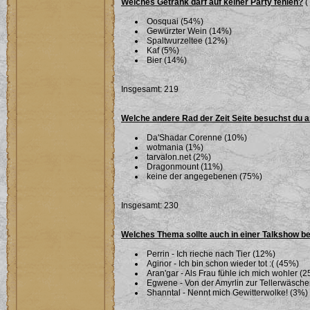
Welches Getränk darf auf keiner Party fehlen?
(
Oosquai (54%)
Gewürzter Wein (14%)
Spaltwurzeltee (12%)
Kaf (5%)
Bier (14%)
Insgesamt: 219
Welche andere Rad der Zeit Seite besuchst du 
Da'Shadar Corenne (10%)
wotmania (1%)
tarvalon.net (2%)
Dragonmount (11%)
keine der angegebenen (75%)
Insgesamt: 230
Welches Thema sollte auch in einer Talkshow b
Perrin - Ich rieche nach Tier (12%)
Aginor - Ich bin schon wieder tot :( (45%)
Aran'gar - Als Frau fühle ich mich wohler (
Egwene - Von der Amyrlin zur Tellerwäsche
Shanntal - Nennt mich Gewitterwolke! (3%)