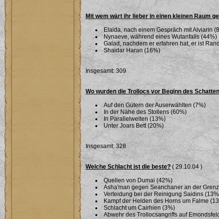
Mit wem wärt ihr lieber in einen kleinen Raum g
Elaida, nach einem Gespräch mit Alviarin (
Nynaeve, während eines Wutanfalls (44%)
Galad, nachdem er erfahren hat, er ist Ra
Shaidar Haran (16%)
Insgesamt: 309
Wo wurden die Trollocs vor Beginn des Schatte
Auf den Gütern der Auserwählten (7%)
In der Nähe des Stollens (60%)
In Parallelwelten (13%)
Unter Joars Bett (20%)
Insgesamt: 328
Welche Schlacht ist die beste?
( 29.10.04 )
Quellen von Dumai (42%)
Asha'man gegen Seanchaner an der Grenze 
Verteidung bei der Reinigung Saidins (13%
Kampf der Helden des Horns um Falme (1
Schlacht um Cairhien (3%)
Abwehr des Trollocsangriffs auf Emondsfel