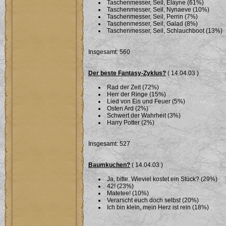
Taschenmesser, Seil, Elayne (61%)
Taschenmesser, Seil, Nynaeve (10%)
Taschenmesser, Seil, Perrin (7%)
Taschenmesser, Seil, Galad (8%)
Taschenmesser, Seil, Schlauchboot (13%)
Insgesamt: 560
Der beste Fantasy-Zyklus?
( 14.04.03 )
Rad der Zeit (72%)
Herr der Ringe (15%)
Lied von Eis und Feuer (5%)
Osten Ard (2%)
Schwert der Wahrheit (3%)
Harry Potter (2%)
Insgesamt: 527
Baumkuchen?
( 14.04.03 )
Ja, bitte. Wieviel kostet ein Stück? (29%)
42! (23%)
Matetee! (10%)
Verarscht euch doch selbst (20%)
Ich bin klein, mein Herz ist rein (18%)