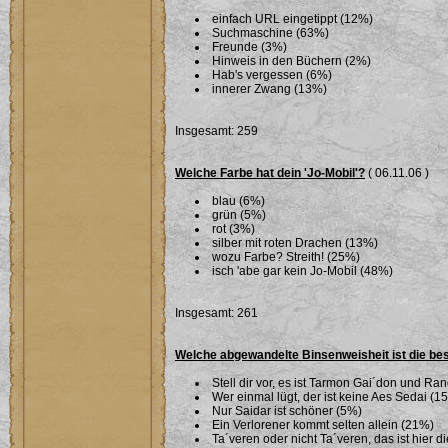
einfach URL eingetippt (12%)
Suchmaschine (63%)
Freunde (3%)
Hinweis in den Büchern (2%)
Hab's vergessen (6%)
innerer Zwang (13%)
Insgesamt: 259
Welche Farbe hat dein 'Jo-Mobil'?
( 06.11.06 )
blau (6%)
grün (5%)
rot (3%)
silber mit roten Drachen (13%)
wozu Farbe? Streith! (25%)
isch 'abe gar kein Jo-Mobil (48%)
Insgesamt: 261
Welche abgewandelte Binsenweisheit ist die be
Stell dir vor, es ist Tarmon Gai´don und Ran
Wer einmal lügt, der ist keine Aes Sedai (1
Nur Saidar ist schöner (5%)
Ein Verlorener kommt selten allein (21%)
Ta´veren oder nicht Ta´veren, das ist hier 