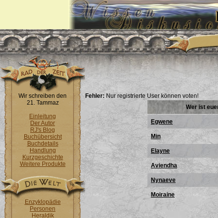
Wir schreiben den
Fehler:
Nur registrierte User können voten!
21. Tammaz
Wer ist eue
Einleitung
Egwene
Der Autor
RJ's Blog
Min
Buchübersicht
Buchdetails
Handlung
Elayne
Kurzgeschichte
Weitere Produkte
Aviendha
Nynaeve
Moiraine
Enzyklopädie
Personen
Heraldik