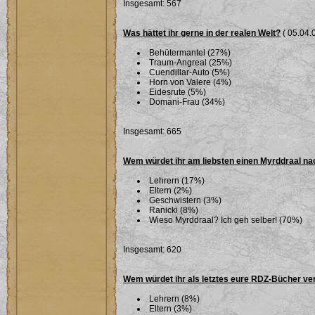
Insgesamt: 567
Was hättet ihr gerne in der realen Welt?
( 05.04.0
Behütermantel (27%)
Traum-Angreal (25%)
Cuendillar-Auto (5%)
Horn von Valere (4%)
Eidesrute (5%)
Domani-Frau (34%)
Insgesamt: 665
Wem würdet ihr am liebsten einen Myrddraal n
Lehrern (17%)
Eltern (2%)
Geschwistern (3%)
Ranicki (8%)
Wieso Myrddraal? Ich geh selber! (70%)
Insgesamt: 620
Wem würdet ihr als letztes eure RDZ-Bücher ve
Lehrern (8%)
Eltern (3%)