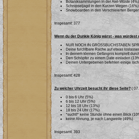
Botaniksammlungen in der Aiel-Wüste (4%)
Schnipseljagd in den Kurzen Wegen (16%)
Snowboarden in den Verschleierten Berge
Insgesamt: 377
Wenn du der Dunkle König wärst - was würdest 
NUR NOCH IN GROSSBUCHSTABEN SPR
Deine furchtbare Rache auf etwas loslassen 
In deinem kleinen Gefängnis komplett dur
Den Schöpfer zu einem Date einladen (13
Deinen Untergebenen befehlen einige läche
Insgesamt: 428
Zu welcher Uhrzeit besucht ihr diese Seite?
( 07
0 bis 6 Uhr (5%)
6 bis 12 Uhr (5%)
12 bis 18 Uhr (13%)
18 bis 24 Uhr (17%)
*sucht!* keine Stunde ohne einen Blick (10
keine Ahnung, je nach Langweile (49%)
Insgesamt: 393