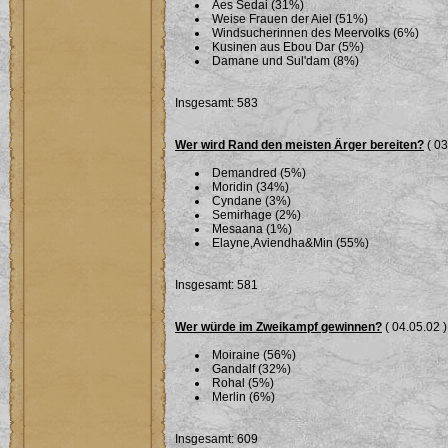
Aes Sedai (31%)
Weise Frauen der Aiel (51%)
Windsucherinnen des Meervolks (6%)
Kusinen aus Ebou Dar (5%)
Damane und Sul'dam (8%)
Insgesamt: 583
Wer wird Rand den meisten Ärger bereiten?
( 03
Demandred (5%)
Moridin (34%)
Cyndane (3%)
Semirhage (2%)
Mesaana (1%)
Elayne,Aviendha&Min (55%)
Insgesamt: 581
Wer würde im Zweikampf gewinnen?
( 04.05.02 )
Moiraine (56%)
Gandalf (32%)
Rohal (5%)
Merlin (6%)
Insgesamt: 609