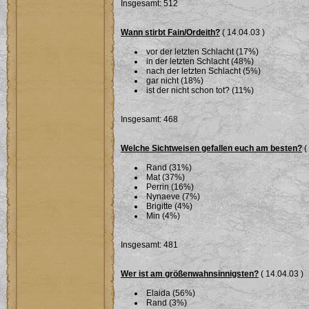
Insgesamt: 512
Wann stirbt Fain/Ordeith?
( 14.04.03 )
vor der letzten Schlacht (17%)
in der letzten Schlacht (48%)
nach der letzten Schlacht (5%)
gar nicht (18%)
ist der nicht schon tot? (11%)
Insgesamt: 468
Welche Sichtweisen gefallen euch am besten?
(
Rand (31%)
Mat (37%)
Perrin (16%)
Nynaeve (7%)
Brigitte (4%)
Min (4%)
Insgesamt: 481
Wer ist am größenwahnsinnigsten?
( 14.04.03 )
Elaida (56%)
Rand (3%)