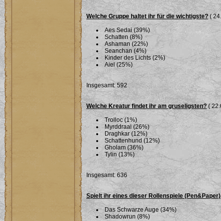
Welche Gruppe haltet ihr für die wichtigste?
( 24
Aes Sedai (39%)
Schatten (8%)
Ashaman (22%)
Seanchan (4%)
Kinder des Lichts (2%)
Aiel (25%)
Insgesamt: 592
Welche Kreatur findet ihr am gruseligsten?
( 22.
Trolloc (1%)
Myrddraal (26%)
Draghkar (12%)
Schattenhund (12%)
Gholam (36%)
Tylin (13%)
Insgesamt: 636
Spielt ihr eines dieser Rollenspiele (Pen&Paper)
Das Schwarze Auge (34%)
Shadowrun (8%)