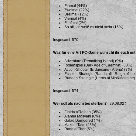
Einmal (44%)
Zweimal (22%)
Dreimal (12%)
Viermal (4%)
Fünfmal (2%)
So oft, ich weiß es nicht mehr (16%)
Insgesamt: 570
Was für eine Art PC-Game wünscht ihr euch mi
Adventure (Tremalking Island) (9%)
Rollenspiel (Dark Age of Caemlyn) (68%)
Action-Shooter (Erdgesang - Arena) (3%)
Echtzeit-Strategie (Randcraft - Reign of th
Runden-Strategie (Heros of Min&Moiraine)
Insgesamt: 574
Wer soll als nächstes sterben?
( 29.08.02 )
Elaida a'Roihan (35%)
Alanna Mosvani (6%)
Galad Damodred (7%)
Mazrim Taim (48%)
Rand al'Thor (5%)