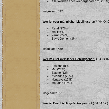
Alle, werden aber Wiedergeboren :o) (10%
Insgesamt: 597
Wer ist euer männlicher Lieblingschar?
( 04.04.0
Rand (27%)
Mat (46%)
Perrin (24%)
Bayle Domon (3%)
Insgesamt: 639
Wer ist euer weiblicher Lieblingschar?
( 04.04.02
Egwene (8%)
Min (21%)
Elayne (12%)
Aviendha (29%)
Nynaeve (12%)
Moiraine (16%)
Insgesamt: 651
Wer ist Euer Lieblingsfantasyautor?
( 04.04.02 )