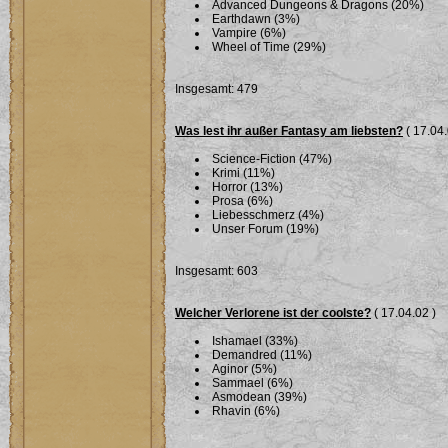
Advanced Dungeons & Dragons (20%)
Earthdawn (3%)
Vampire (6%)
Wheel of Time (29%)
Insgesamt: 479
Was lest ihr außer Fantasy am liebsten?
( 17.04.
Science-Fiction (47%)
Krimi (11%)
Horror (13%)
Prosa (6%)
Liebesschmerz (4%)
Unser Forum (19%)
Insgesamt: 603
Welcher Verlorene ist der coolste?
( 17.04.02 )
Ishamael (33%)
Demandred (11%)
Aginor (5%)
Sammael (6%)
Asmodean (39%)
Rhavin (6%)