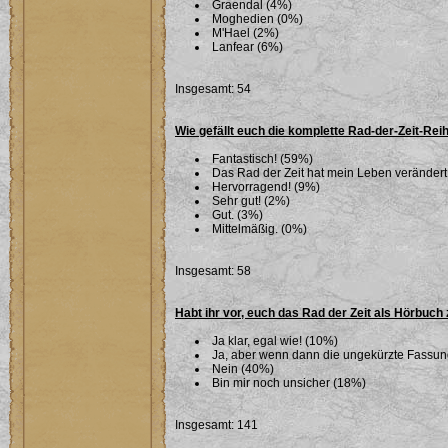
Graendal (4%)
Moghedien (0%)
M'Hael (2%)
Lanfear (6%)
Insgesamt: 54
Wie gefällt euch die komplette Rad-der-Zeit-Rei
Fantastisch! (59%)
Das Rad der Zeit hat mein Leben verändert
Hervorragend! (9%)
Sehr gut! (2%)
Gut. (3%)
Mittelmäßig. (0%)
Insgesamt: 58
Habt ihr vor, euch das Rad der Zeit als Hörbuch
Ja klar, egal wie! (10%)
Ja, aber wenn dann die ungekürzte Fassu
Nein (40%)
Bin mir noch unsicher (18%)
Insgesamt: 141