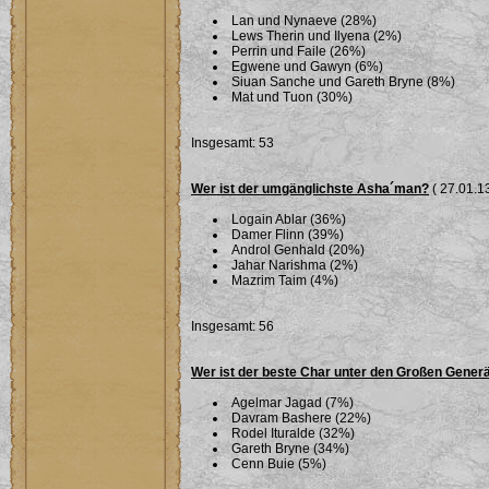
Lan und Nynaeve (28%)
Lews Therin und Ilyena (2%)
Perrin und Faile (26%)
Egwene und Gawyn (6%)
Siuan Sanche und Gareth Bryne (8%)
Mat und Tuon (30%)
Insgesamt: 53
Wer ist der umgänglichste Asha´man?
( 27.01.13
Logain Ablar (36%)
Damer Flinn (39%)
Androl Genhald (20%)
Jahar Narishma (2%)
Mazrim Taim (4%)
Insgesamt: 56
Wer ist der beste Char unter den Großen Gener
Agelmar Jagad (7%)
Davram Bashere (22%)
Rodel Ituralde (32%)
Gareth Bryne (34%)
Cenn Buie (5%)