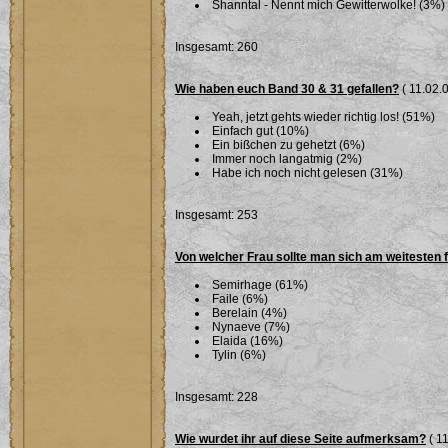
Shanntal - Nennt mich Gewitterwolke! (3%)
Insgesamt: 260
Wie haben euch Band 30 & 31 gefallen?
( 11.02.0
Yeah, jetzt gehts wieder richtig los! (51%)
Einfach gut (10%)
Ein bißchen zu gehetzt (6%)
Immer noch langatmig (2%)
Habe ich noch nicht gelesen (31%)
Insgesamt: 253
Von welcher Frau sollte man sich am weitesten 
Semirhage (61%)
Faile (6%)
Berelain (4%)
Nynaeve (7%)
Elaida (16%)
Tylin (6%)
Insgesamt: 228
Wie wurdet ihr auf diese Seite aufmerksam?
( 11