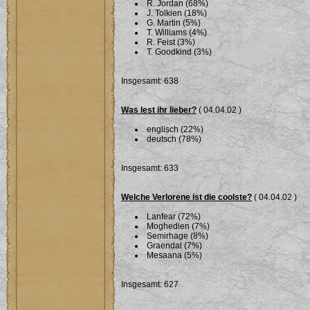
R. Jordan (68%)
J. Tolkien (18%)
G. Martin (5%)
T. Williams (4%)
R. Feist (3%)
T. Goodkind (3%)
Insgesamt: 638
Was lest ihr lieber?
( 04.04.02 )
englisch (22%)
deutsch (78%)
Insgesamt: 633
Welche Verlorene ist die coolste?
( 04.04.02 )
Lanfear (72%)
Moghedien (7%)
Semirhage (8%)
Graendal (7%)
Mesaana (5%)
Insgesamt: 627