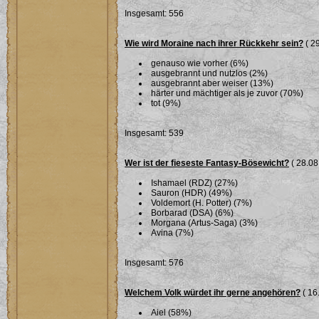
Insgesamt: 556
Wie wird Moraine nach ihrer Rückkehr sein?
( 29
genauso wie vorher (6%)
ausgebrannt und nutzlos (2%)
ausgebrannt aber weiser (13%)
härter und mächtiger als je zuvor (70%)
tot (9%)
Insgesamt: 539
Wer ist der fieseste Fantasy-Bösewicht?
( 28.08
Ishamael (RDZ) (27%)
Sauron (HDR) (49%)
Voldemort (H. Potter) (7%)
Borbarad (DSA) (6%)
Morgana (Artus-Saga) (3%)
Avina (7%)
Insgesamt: 576
Welchem Volk würdet ihr gerne angehören?
( 16
Aiel (58%)