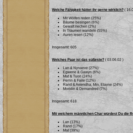
Welche Fähigkeit hättet ihr gerne wirklich?
( 16.
Mit Wölfen reden (25%)
Bäume besingen (6%)
Gewalt riechen (2%)
In Träumen wandeln (55%)
Auren lesen (12%)
Insgesamt: 605
Welches Paar ist das süßeste?
( 03.06.02 )
Lan & Nynaeve (27%)
Egwene & Gawyn (6%)
Mat & Tuon (24%)
Perrin & Faile (12%)
Rand & Aviendha, Min, Elayne (24%)
Moridin & Demandred (7%)
Insgesamt: 618
Mit welchem männlichen Char würdest Du die R
Lan (13%)
Rand (17%)
Mat (39%)