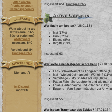
Alte Sprache
Insgesamt: 651,
Umfragearchiv
Prophezeiungen
Namensgenerator
Wer flucht am besten?
( 28.01.13 )
Wem würdet ihr als
letztes eure RDZ-
Mat (17%)
Bücher verleihen?
Uno (62%)
Abstimmen!
Elayne (8%)
Insgesamt: 640
Birgitte (13%)
Verbleibend: 84
Umfragearchiv
Insgesamt: 63
Wer sollte einen Ratgeber schreiben?
( 27.01.13
Lan - Schwertkampf für Fortgeschrittene (1
Niemand :`(
Mat - Wie betrügt man beim Würfeln? (11%)
Semirhage - Fifty Shades of Grey (16%)
Padan Fain - Schizophrenie und wie man 
Loial - Gartenbäume und -pflanzen (11%)
Im Discord:
Egwene - Vom Bauernmädchen zur Amyrlin i
monzetti
Insgesamt: 55
Wer ist das Traumpaar des Zyklus?
( 27.01.13 )