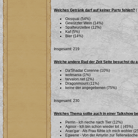
Welches Getränk darf auf keiner Party fehlen?
(
Oosquai (54%)
Gewürzter Wein (14%)
Spaltwurzeltee (12%)
Kaf (5%)
Bier (14%)
Insgesamt: 219
Welche andere Rad der Zeit Seite besuchst du 
Da'Shadar Corenne (10%)
wotmania (1%)
tarvalon.net (2%)
Dragonmount (11%)
keine der angegebenen (75%)
Insgesamt: 230
Welches Thema sollte auch in einer Talkshow b
Perrin - Ich rieche nach Tier (12%)
Aginor - Ich bin schon wieder tot :( (45%)
Aran'gar - Als Frau fühle ich mich wohler (
Egwene - Von der Amyrlin zur Tellerwäsche