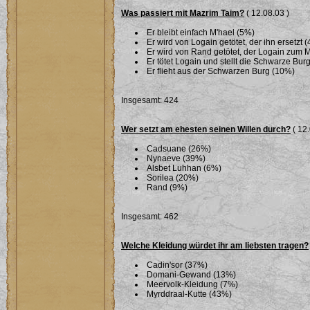
Was passiert mit Mazrim Taim?
( 12.08.03 )
Er bleibt einfach M'hael (5%)
Er wird von Logain getötet, der ihn ersetzt 
Er wird von Rand getötet, der Logain zum 
Er tötet Logain und stellt die Schwarze Bu
Er flieht aus der Schwarzen Burg (10%)
Insgesamt: 424
Wer setzt am ehesten seinen Willen durch?
( 12.
Cadsuane (26%)
Nynaeve (39%)
Alsbet Luhhan (6%)
Sorilea (20%)
Rand (9%)
Insgesamt: 462
Welche Kleidung würdet ihr am liebsten tragen?
Cadin'sor (37%)
Domani-Gewand (13%)
Meervolk-Kleidung (7%)
Myrddraal-Kutte (43%)