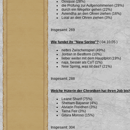
Oosquai (28%)
die Prüfung zur Aufgenommenen (28%)
durch ein Wegetor gehen (22%)
Aviendha an den Ohren ziehen (16%)
Loial an den Ohren ziehen (3%)
Insgesamt: 269
Wie fandet ihr "New Spring"?
( 04.10.05 )
nettes Zwischenspiel (49%)
Jordan in Bestform (10%)
lieber weiter mit dem Hauptplot (19%)
naja, besser als CoT (1%)
New Spring, was ist das? (21%)
Insgesamt: 288
Welche Hüterin der Chroniken hat ihren Job bi
Leane Sharif (75%)
Sheriam Bayanar (4%)
Alviarin Freidhen (3%)
Tarna Feir (3%)
Gitara Moroso (15%)
Insgesamt: 304