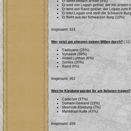
Er bleibt einfach M'hael (5%)
Er wird von Logain getötet, der ihn ersetzt 
Er wird von Rand getötet, der Logain zum 
Er tötet Logain und stellt die Schwarze Bu
Er flieht aus der Schwarzen Burg (10%)
Insgesamt: 424
Wer setzt am ehesten seinen Willen durch?
( 12.
Cadsuane (26%)
Nynaeve (39%)
Alsbet Luhhan (6%)
Sorilea (20%)
Rand (9%)
Insgesamt: 462
Welche Kleidung würdet ihr am liebsten tragen?
Cadin'sor (37%)
Domani-Gewand (13%)
Meervolk-Kleidung (7%)
Myrddraal-Kutte (43%)
Insgesamt: 458