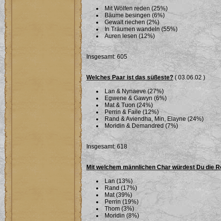
Mit Wölfen reden (25%)
Bäume besingen (6%)
Gewalt riechen (2%)
In Träumen wandeln (55%)
Auren lesen (12%)
Insgesamt: 605
Welches Paar ist das süßeste?
( 03.06.02 )
Lan & Nynaeve (27%)
Egwene & Gawyn (6%)
Mat & Tuon (24%)
Perrin & Faile (12%)
Rand & Aviendha, Min, Elayne (24%)
Moridin & Demandred (7%)
Insgesamt: 618
Mit welchem männlichen Char würdest Du die R
Lan (13%)
Rand (17%)
Mat (39%)
Perrin (19%)
Thom (3%)
Moridin (8%)