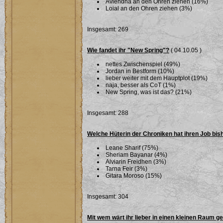
Aviendha an den Ohren ziehen (16%)
Loial an den Ohren ziehen (3%)
Insgesamt: 269
Wie fandet ihr "New Spring"?
( 04.10.05 )
nettes Zwischenspiel (49%)
Jordan in Bestform (10%)
lieber weiter mit dem Hauptplot (19%)
naja, besser als CoT (1%)
New Spring, was ist das? (21%)
Insgesamt: 288
Welche Hüterin der Chroniken hat ihren Job bi
Leane Sharif (75%)
Sheriam Bayanar (4%)
Alviarin Freidhen (3%)
Tarna Feir (3%)
Gitara Moroso (15%)
Insgesamt: 304
Mit wem wärt ihr lieber in einen kleinen Raum g