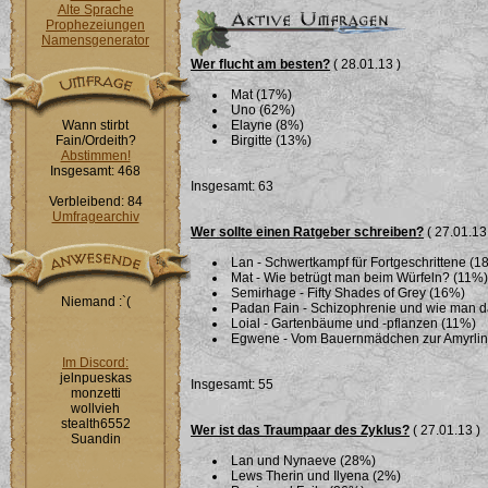
Alte Sprache
Prophezeiungen
Namensgenerator
Wer flucht am besten?
( 28.01.13 )
Mat (17%)
Uno (62%)
Wann stirbt
Elayne (8%)
Fain/Ordeith?
Birgitte (13%)
Abstimmen!
Insgesamt: 468
Insgesamt: 63
Verbleibend: 84
Umfragearchiv
Wer sollte einen Ratgeber schreiben?
( 27.01.13
Lan - Schwertkampf für Fortgeschrittene (1
Mat - Wie betrügt man beim Würfeln? (11%)
Semirhage - Fifty Shades of Grey (16%)
Niemand :`(
Padan Fain - Schizophrenie und wie man 
Loial - Gartenbäume und -pflanzen (11%)
Egwene - Vom Bauernmädchen zur Amyrlin i
Im Discord:
jelnpueskas
Insgesamt: 55
monzetti
wollvieh
stealth6552
Wer ist das Traumpaar des Zyklus?
( 27.01.13 )
Suandin
Lan und Nynaeve (28%)
Lews Therin und Ilyena (2%)