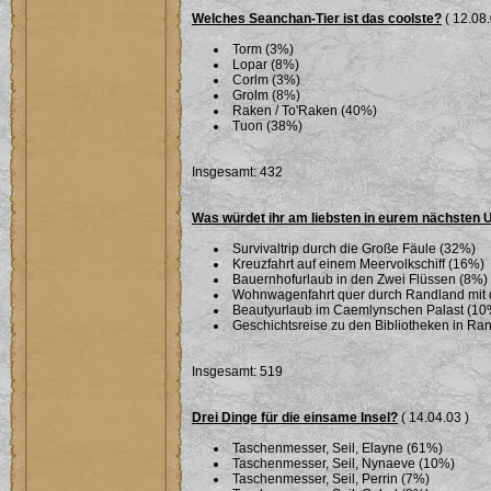
Welches Seanchan-Tier ist das coolste?
( 12.08.
Torm (3%)
Lopar (8%)
Corlm (3%)
Grolm (8%)
Raken / To'Raken (40%)
Tuon (38%)
Insgesamt: 432
Was würdet ihr am liebsten in eurem nächsten
Survivaltrip durch die Große Fäule (32%)
Kreuzfahrt auf einem Meervolkschiff (16%)
Bauernhofurlaub in den Zwei Flüssen (8%)
Wohnwagenfahrt quer durch Randland mit 
Beautyurlaub im Caemlynschen Palast (10
Geschichtsreise zu den Bibliotheken in Ra
Insgesamt: 519
Drei Dinge für die einsame Insel?
( 14.04.03 )
Taschenmesser, Seil, Elayne (61%)
Taschenmesser, Seil, Nynaeve (10%)
Taschenmesser, Seil, Perrin (7%)