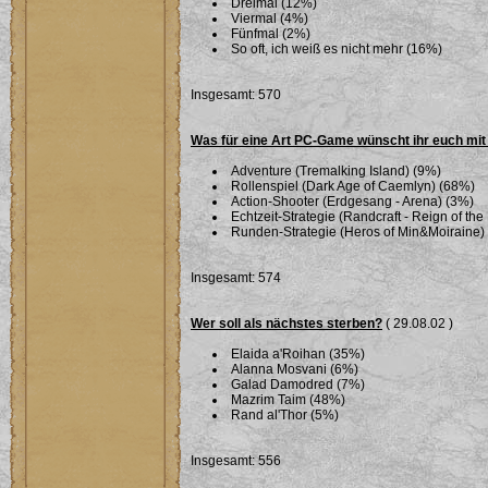
Dreimal (12%)
Viermal (4%)
Fünfmal (2%)
So oft, ich weiß es nicht mehr (16%)
Insgesamt: 570
Was für eine Art PC-Game wünscht ihr euch mi
Adventure (Tremalking Island) (9%)
Rollenspiel (Dark Age of Caemlyn) (68%)
Action-Shooter (Erdgesang - Arena) (3%)
Echtzeit-Strategie (Randcraft - Reign of th
Runden-Strategie (Heros of Min&Moiraine)
Insgesamt: 574
Wer soll als nächstes sterben?
( 29.08.02 )
Elaida a'Roihan (35%)
Alanna Mosvani (6%)
Galad Damodred (7%)
Mazrim Taim (48%)
Rand al'Thor (5%)
Insgesamt: 556