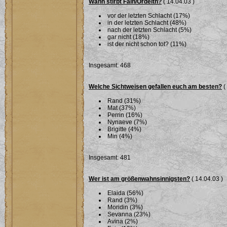
Wann stirbt Fain/Ordeith?
( 14.04.03 )
vor der letzten Schlacht (17%)
in der letzten Schlacht (48%)
nach der letzten Schlacht (5%)
gar nicht (18%)
ist der nicht schon tot? (11%)
Insgesamt: 468
Welche Sichtweisen gefallen euch am besten?
(
Rand (31%)
Mat (37%)
Perrin (16%)
Nynaeve (7%)
Brigitte (4%)
Min (4%)
Insgesamt: 481
Wer ist am größenwahnsinnigsten?
( 14.04.03 )
Elaida (56%)
Rand (3%)
Moridin (3%)
Sevanna (23%)
Avina (2%)