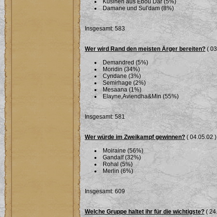
Kusinen aus Ebou Dar (5%)
Damane und Sul'dam (8%)
Insgesamt: 583
Wer wird Rand den meisten Ärger bereiten?
( 03
Demandred (5%)
Moridin (34%)
Cyndane (3%)
Semirhage (2%)
Mesaana (1%)
Elayne,Aviendha&Min (55%)
Insgesamt: 581
Wer würde im Zweikampf gewinnen?
( 04.05.02 )
Moiraine (56%)
Gandalf (32%)
Rohal (5%)
Merlin (6%)
Insgesamt: 609
Welche Gruppe haltet ihr für die wichtigste?
( 24