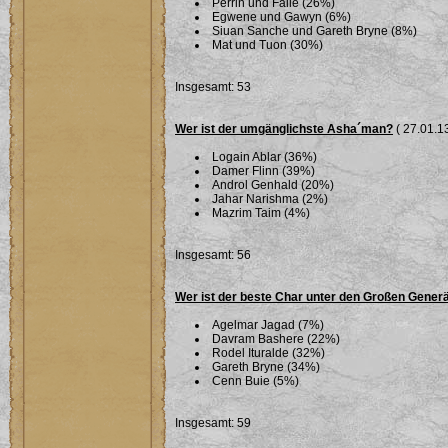
Perrin und Faile (26%)
Egwene und Gawyn (6%)
Siuan Sanche und Gareth Bryne (8%)
Mat und Tuon (30%)
Insgesamt: 53
Wer ist der umgänglichste Asha´man?
( 27.01.13
Logain Ablar (36%)
Damer Flinn (39%)
Androl Genhald (20%)
Jahar Narishma (2%)
Mazrim Taim (4%)
Insgesamt: 56
Wer ist der beste Char unter den Großen Gener
Agelmar Jagad (7%)
Davram Bashere (22%)
Rodel Ituralde (32%)
Gareth Bryne (34%)
Cenn Buie (5%)
Insgesamt: 59