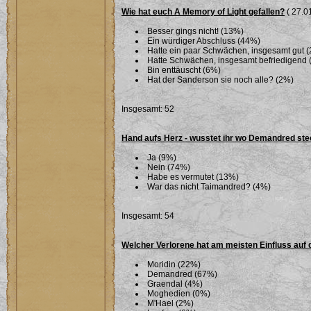
Wie hat euch A Memory of Light gefallen?
( 27.01
Besser gings nicht! (13%)
Ein würdiger Abschluss (44%)
Hatte ein paar Schwächen, insgesamt gut 
Hatte Schwächen, insgesamt befriedigend 
Bin enttäuscht (6%)
Hat der Sanderson sie noch alle? (2%)
Insgesamt: 52
Hand aufs Herz - wusstet ihr wo Demandred ste
Ja (9%)
Nein (74%)
Habe es vermutet (13%)
War das nicht Taimandred? (4%)
Insgesamt: 54
Welcher Verlorene hat am meisten Einfluss auf 
Moridin (22%)
Demandred (67%)
Graendal (4%)
Moghedien (0%)
M'Hael (2%)