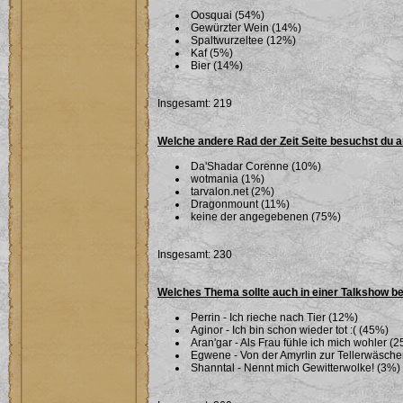
Oosquai (54%)
Gewürzter Wein (14%)
Spaltwurzeltee (12%)
Kaf (5%)
Bier (14%)
Insgesamt: 219
Welche andere Rad der Zeit Seite besuchst du 
Da'Shadar Corenne (10%)
wotmania (1%)
tarvalon.net (2%)
Dragonmount (11%)
keine der angegebenen (75%)
Insgesamt: 230
Welches Thema sollte auch in einer Talkshow b
Perrin - Ich rieche nach Tier (12%)
Aginor - Ich bin schon wieder tot :( (45%)
Aran'gar - Als Frau fühle ich mich wohler (
Egwene - Von der Amyrlin zur Tellerwäsche
Shanntal - Nennt mich Gewitterwolke! (3%)