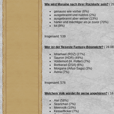
Wie wird Moraine nach ihrer Rückkehr sein?
( 29
genauso wie vorher (6%)
ausgebrannt und nutzlos (2%)
ausgebrannt aber weiser (13%)
härter und mächtiger als je zuvor (70%)
tot (9%)
Insgesamt: 539
Wer ist der fieseste Fantasy-Bösewicht?
( 28.08
Ishamael (RDZ) (27%)
Sauron (HDR) (49%)
Voldemort (H. Potter) (7%)
Borbarad (DSA) (6%)
Morgana (Artus-Saga) (3%)
Avina (7%)
Insgesamt: 576
Welchem Volk würdet ihr gerne angehören?
( 16
Aiel (58%)
Seanchan (7%)
Meervolk (10%)
Kesselflicker (7%)