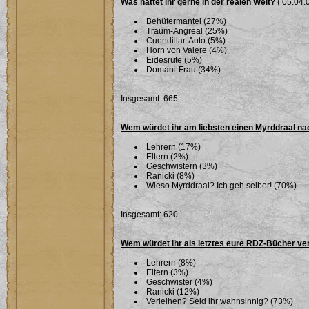
Was hättet ihr gerne in der realen Welt?
( 05.04.0
Behütermantel (27%)
Traum-Angreal (25%)
Cuendillar-Auto (5%)
Horn von Valere (4%)
Eidesrute (5%)
Domani-Frau (34%)
Insgesamt: 665
Wem würdet ihr am liebsten einen Myrddraal n
Lehrern (17%)
Eltern (2%)
Geschwistern (3%)
Ranicki (8%)
Wieso Myrddraal? Ich geh selber! (70%)
Insgesamt: 620
Wem würdet ihr als letztes eure RDZ-Bücher ve
Lehrern (8%)
Eltern (3%)
Geschwister (4%)
Ranicki (12%)
Verleihen? Seid ihr wahnsinnig? (73%)