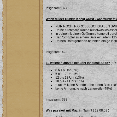
Insgesamt: 377
Wenn du der Dunkle König wärst - was würdest 
NUR NOCH IN GROSSBUCHSTABEN SPR
Deine furchtbare Rache auf etwas loslassen 
In deinem kleinen Gefängnis komplett dur
Den Schöpfer zu einem Date einladen (13
Deinen Untergebenen befehlen einige läche
Insgesamt: 428
Zu welcher Uhrzeit besucht ihr diese Seite?
( 07
0 bis 6 Uhr (5%)
6 bis 12 Uhr (5%)
12 bis 18 Uhr (13%)
18 bis 24 Uhr (17%)
*sucht!* keine Stunde ohne einen Blick (10
keine Ahnung, je nach Langweile (49%)
Insgesamt: 393
Was passiert mit Mazrim Taim?
( 12.08.03 )