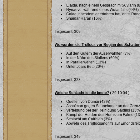
Elaida, nach einem Gespräch mit Alviarin (
Nynaeve, während eines Wutanfalls (44%)
Galad, nachdem er erfahren hat, er ist Ra
Shaidar Haran (16%)
Insgesamt: 309
Wo wurden die Trollocs vor Beginn des Schatte
Auf den Gütern der Auserwählten (7%)
In der Nähe des Stollens (60%)
In Parallelwelten (13%)
Unter Joars Bett (20%)
Insgesamt: 328
Welche Schlacht ist die beste?
( 29.10.04 )
Quellen von Dumai (42%)
Asha'man gegen Seanchaner an der Grenze 
Verteidung bei der Reinigung Saidins (13%
Kampf der Helden des Horns um Falme (1
Schlacht um Cairhien (3%)
Abwehr des Trollocsangriffs auf Emondsfel
Insgesamt: 349