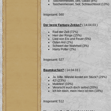
Taschenmesser, Seil, Galad (8%)
Taschenmesser, Seil, Schlauchboot (13%)
Insgesamt: 560
Der beste Fantasy-Zyklus?
( 14.04.03 )
Rad der Zeit (72%)
Herr der Ringe (15%)
Lied von Eis und Feuer (5%)
Osten Ard (2%)
Schwert der Wahrheit (3%)
Harry Potter (2%)
Insgesamt: 527
Baumkuchen?
( 14.04.03 )
Ja, bitte. Wieviel kostet ein Stück? (29%)
42! (23%)
Matetee! (10%)
Verarscht euch doch selbst (20%)
Ich bin klein, mein Herz ist rein (18%)
Insgesamt: 512