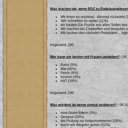
Was machen wir, wenn RDZ zu Ende/ausgelesen
Wir lesen es nochmal - diesmal rückwärts 
'Wir' schreiben es weiter (11%)
wir basteln Ein Puzzle aus allen Seiten des
Wir machen ein Clubtreffen und besaufen 
Wir suchen den nächsten Portalstein ... ir
Insgesamt: 280
Wer kann am besten mit Frauen umgehen?
( 06.
Rand (5%)
Mat (66%)
Perrin (8%)
Iscoron (4%)
Hä? (18%)
Insgesamt: 290
Was würdest du gerne einmal probieren?
( 06.11
eine Grolm füttern (3%)
Oosquai (28%)
die Prüfung zur Aufgenommenen (28%)
durch ein Wegetor gehen (22%)