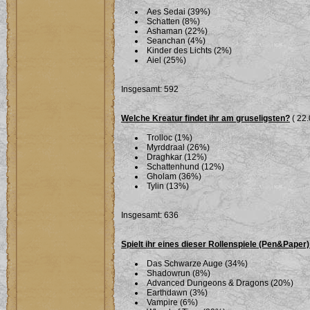
Aes Sedai (39%)
Schatten (8%)
Ashaman (22%)
Seanchan (4%)
Kinder des Lichts (2%)
Aiel (25%)
Insgesamt: 592
Welche Kreatur findet ihr am gruseligsten?
( 22.
Trolloc (1%)
Myrddraal (26%)
Draghkar (12%)
Schattenhund (12%)
Gholam (36%)
Tylin (13%)
Insgesamt: 636
Spielt ihr eines dieser Rollenspiele (Pen&Paper)
Das Schwarze Auge (34%)
Shadowrun (8%)
Advanced Dungeons & Dragons (20%)
Earthdawn (3%)
Vampire (6%)