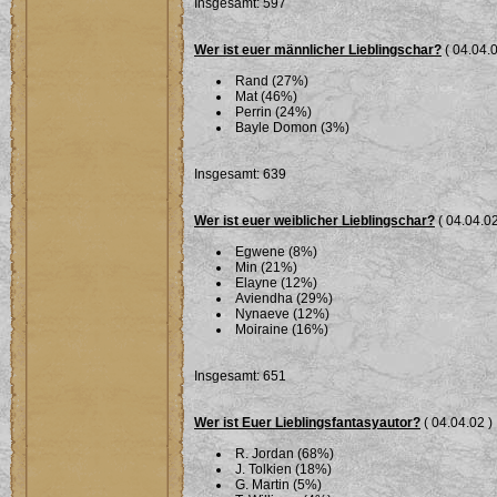
Insgesamt: 597
Wer ist euer männlicher Lieblingschar?
( 04.04.0
Rand (27%)
Mat (46%)
Perrin (24%)
Bayle Domon (3%)
Insgesamt: 639
Wer ist euer weiblicher Lieblingschar?
( 04.04.02
Egwene (8%)
Min (21%)
Elayne (12%)
Aviendha (29%)
Nynaeve (12%)
Moiraine (16%)
Insgesamt: 651
Wer ist Euer Lieblingsfantasyautor?
( 04.04.02 )
R. Jordan (68%)
J. Tolkien (18%)
G. Martin (5%)