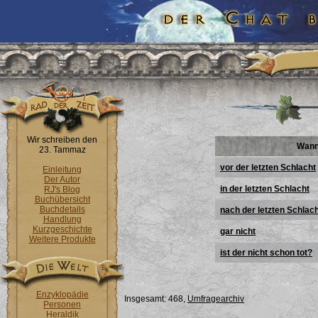
Wir schreiben den
Wann 
23. Tammaz
vor der letzten Schlacht
Einleitung
Der Autor
in der letzten Schlacht
RJ's Blog
Buchübersicht
Buchdetails
nach der letzten Schlac
Handlung
Kurzgeschichte
gar nicht
Weitere Produkte
ist der nicht schon tot?
Enzyklopädie
Insgesamt: 468,
Umfragearchiv
Personen
Heraldik