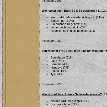
Insgesamt: 260
Wie haben euch Band 30 & 31 gefallen?
( 11.02.0
Yeah, jetzt gehts wieder richtig los! (51%)
Einfach gut (10%)
Ein bißchen zu gehetzt (6%)
Immer noch langatmig (2%)
Habe ich noch nicht gelesen (31%)
Insgesamt: 253
Von welcher Frau sollte man sich am weitesten 
Semirhage (61%)
Faile (6%)
Berelain (4%)
Nynaeve (7%)
Elaida (16%)
Tylin (6%)
Insgesamt: 228
Wie wurdet ihr auf diese Seite aufmerksam?
( 11
einfach URL eingetippt (12%)
Suchmaschine (63%)