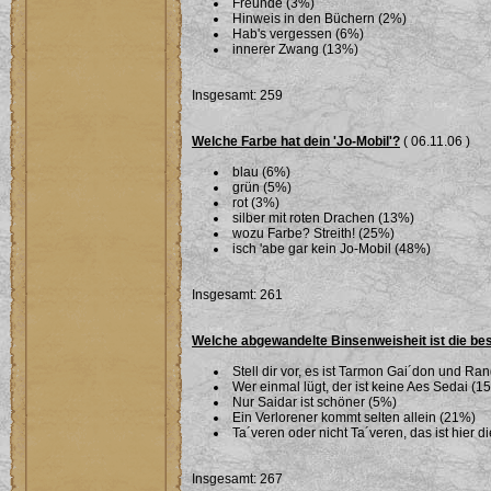
Freunde (3%)
Hinweis in den Büchern (2%)
Hab's vergessen (6%)
innerer Zwang (13%)
Insgesamt: 259
Welche Farbe hat dein 'Jo-Mobil'?
( 06.11.06 )
blau (6%)
grün (5%)
rot (3%)
silber mit roten Drachen (13%)
wozu Farbe? Streith! (25%)
isch 'abe gar kein Jo-Mobil (48%)
Insgesamt: 261
Welche abgewandelte Binsenweisheit ist die be
Stell dir vor, es ist Tarmon Gai´don und Ran
Wer einmal lügt, der ist keine Aes Sedai (1
Nur Saidar ist schöner (5%)
Ein Verlorener kommt selten allein (21%)
Ta´veren oder nicht Ta´veren, das ist hier 
Insgesamt: 267