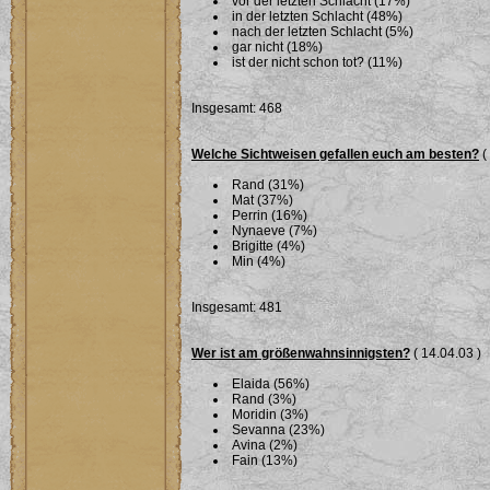
vor der letzten Schlacht (17%)
in der letzten Schlacht (48%)
nach der letzten Schlacht (5%)
gar nicht (18%)
ist der nicht schon tot? (11%)
Insgesamt: 468
Welche Sichtweisen gefallen euch am besten?
(
Rand (31%)
Mat (37%)
Perrin (16%)
Nynaeve (7%)
Brigitte (4%)
Min (4%)
Insgesamt: 481
Wer ist am größenwahnsinnigsten?
( 14.04.03 )
Elaida (56%)
Rand (3%)
Moridin (3%)
Sevanna (23%)
Avina (2%)
Fain (13%)