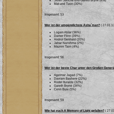
Siuan Sanche und Gareth Bryne (8%)
Mat und Tuon (30%)
Insgesamt: 53
Wer ist der umgänglichste Asha´man?
( 27.01.13
Logain Ablar (36%)
Damer Flinn (39%)
Androl Genhald (20%)
Jahar Narishma (2%)
Mazrim Taim (4%)
Insgesamt: 56
Wer ist der beste Char unter den Großen Gener
Agelmar Jagad (7%)
Davram Bashere (22%)
Rodel Ituralde (32%)
Gareth Bryne (34%)
Cenn Buie (5%)
Insgesamt: 59
Wie hat euch A Memory of Light gefallen?
( 27.01