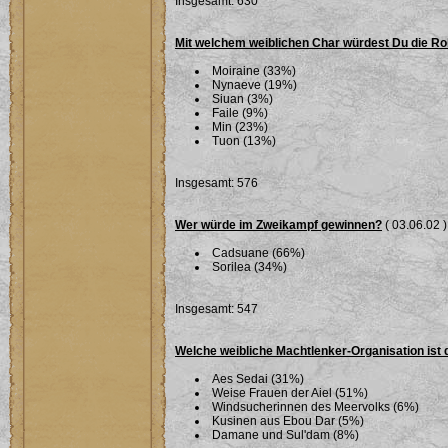
Insgesamt: 630
Mit welchem weiblichen Char würdest Du die Ro
Moiraine (33%)
Nynaeve (19%)
Siuan (3%)
Faile (9%)
Min (23%)
Tuon (13%)
Insgesamt: 576
Wer würde im Zweikampf gewinnen?
( 03.06.02 )
Cadsuane (66%)
Sorilea (34%)
Insgesamt: 547
Welche weibliche Machtlenker-Organisation ist 
Aes Sedai (31%)
Weise Frauen der Aiel (51%)
Windsucherinnen des Meervolks (6%)
Kusinen aus Ebou Dar (5%)
Damane und Sul'dam (8%)