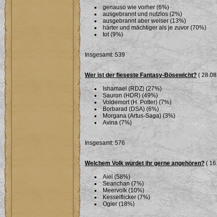
genauso wie vorher (6%)
ausgebrannt und nutzlos (2%)
ausgebrannt aber weiser (13%)
härter und mächtiger als je zuvor (70%)
tot (9%)
Insgesamt: 539
Wer ist der fieseste Fantasy-Bösewicht?
( 28.08
Ishamael (RDZ) (27%)
Sauron (HDR) (49%)
Voldemort (H. Potter) (7%)
Borbarad (DSA) (6%)
Morgana (Artus-Saga) (3%)
Avina (7%)
Insgesamt: 576
Welchem Volk würdet ihr gerne angehören?
( 16
Aiel (58%)
Seanchan (7%)
Meervolk (10%)
Kesselflicker (7%)
Ogier (18%)