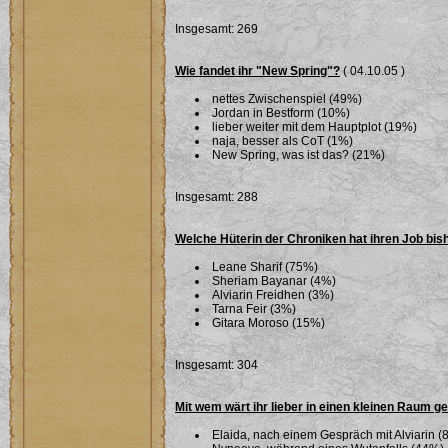
Insgesamt: 269
Wie fandet ihr "New Spring"?
( 04.10.05 )
nettes Zwischenspiel (49%)
Jordan in Bestform (10%)
lieber weiter mit dem Hauptplot (19%)
naja, besser als CoT (1%)
New Spring, was ist das? (21%)
Insgesamt: 288
Welche Hüterin der Chroniken hat ihren Job bi
Leane Sharif (75%)
Sheriam Bayanar (4%)
Alviarin Freidhen (3%)
Tarna Feir (3%)
Gitara Moroso (15%)
Insgesamt: 304
Mit wem wärt ihr lieber in einen kleinen Raum g
Elaida, nach einem Gespräch mit Alviarin (