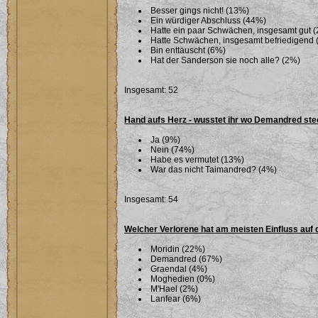
Besser gings nicht! (13%)
Ein würdiger Abschluss (44%)
Hatte ein paar Schwächen, insgesamt gut 
Hatte Schwächen, insgesamt befriedigend 
Bin enttäuscht (6%)
Hat der Sanderson sie noch alle? (2%)
Insgesamt: 52
Hand aufs Herz - wusstet ihr wo Demandred ste
Ja (9%)
Nein (74%)
Habe es vermutet (13%)
War das nicht Taimandred? (4%)
Insgesamt: 54
Welcher Verlorene hat am meisten Einfluss auf 
Moridin (22%)
Demandred (67%)
Graendal (4%)
Moghedien (0%)
M'Hael (2%)
Lanfear (6%)