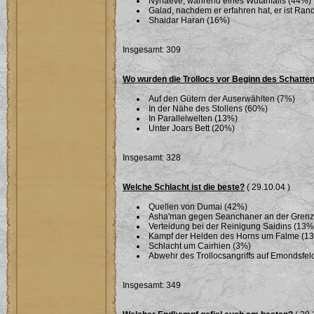
Nynaeve, während eines Wutanfalls (44%)
Galad, nachdem er erfahren hat, er ist Ra
Shaidar Haran (16%)
Insgesamt: 309
Wo wurden die Trollocs vor Beginn des Schatte
Auf den Gütern der Auserwählten (7%)
In der Nähe des Stollens (60%)
In Parallelwelten (13%)
Unter Joars Bett (20%)
Insgesamt: 328
Welche Schlacht ist die beste?
( 29.10.04 )
Quellen von Dumai (42%)
Asha'man gegen Seanchaner an der Grenze 
Verteidung bei der Reinigung Saidins (13%
Kampf der Helden des Horns um Falme (1
Schlacht um Cairhien (3%)
Abwehr des Trollocsangriffs auf Emondsfel
Insgesamt: 349