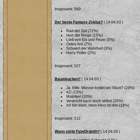
Insgesamt: 560
Der beste Fantasy-Zyklus?
( 14.04.03 )
Rad der Zeit (72%)
Herr der Ringe (15%)
Lied von Eis und Feuer (5%)
Osten Ard (2%)
Schwert der Wahrheit (3%)
Harry Potter (2%)
Insgesamt: 527
Baumkuchen?
( 14.04.03 )
Ja, bitte. Wieviel kostet ein Stück? (29%)
42! (23%)
Matetee! (10%)
Verarscht euch doch selbst (20%)
Ich bin klein, mein Herz ist rein (18%)
Insgesamt: 512
Wann stirbt Fain/Ordeith?
( 14.04.03 )