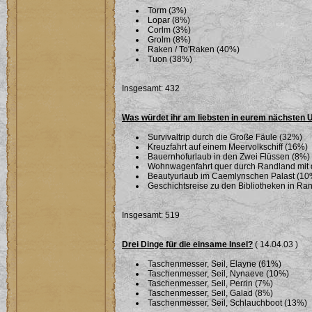
Torm (3%)
Lopar (8%)
Corlm (3%)
Grolm (8%)
Raken / To'Raken (40%)
Tuon (38%)
Insgesamt: 432
Was würdet ihr am liebsten in eurem nächsten
Survivaltrip durch die Große Fäule (32%)
Kreuzfahrt auf einem Meervolkschiff (16%)
Bauernhofurlaub in den Zwei Flüssen (8%)
Wohnwagenfahrt quer durch Randland mit 
Beautyurlaub im Caemlynschen Palast (10
Geschichtsreise zu den Bibliotheken in Ra
Insgesamt: 519
Drei Dinge für die einsame Insel?
( 14.04.03 )
Taschenmesser, Seil, Elayne (61%)
Taschenmesser, Seil, Nynaeve (10%)
Taschenmesser, Seil, Perrin (7%)
Taschenmesser, Seil, Galad (8%)
Taschenmesser, Seil, Schlauchboot (13%)