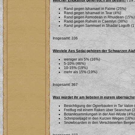
Welcher Endkampf gefiel euch am besten?
( 29.
Rand gegen Ishamael in Falme (25%)
Rand gegen Ishamael in Tear (4%)
Rand gegen Asmodean in Rhuidean (15%)
Rand gegen Rahvin in Caemlyn (38%)
Rand gegen Sammael in Shadar Logoth (
Insgesamt: 336
Wieviele Aes Sedai gehören der Schwarzen Aja
weniger als 5% (16%)
5-10% (46%)
10-15% (19%)
mehr als 15% (19%)
Insgesamt: 367
Was würdet ihr am liebsten in eurem übernäch
Besichtigung der Ogierbauten in Tar Valon
Freiflug mit einem Raken über Seanchan (
Botaniksammlungen in der Aiel-Wüste (4%)
Schnipseljagd in den Kurzen Wegen (16%)
Snowboarden in den Verschleierten Berge