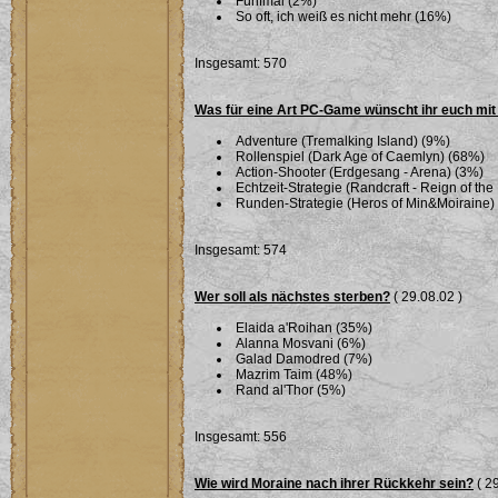
Fünfmal (2%)
So oft, ich weiß es nicht mehr (16%)
Insgesamt: 570
Was für eine Art PC-Game wünscht ihr euch mi
Adventure (Tremalking Island) (9%)
Rollenspiel (Dark Age of Caemlyn) (68%)
Action-Shooter (Erdgesang - Arena) (3%)
Echtzeit-Strategie (Randcraft - Reign of th
Runden-Strategie (Heros of Min&Moiraine)
Insgesamt: 574
Wer soll als nächstes sterben?
( 29.08.02 )
Elaida a'Roihan (35%)
Alanna Mosvani (6%)
Galad Damodred (7%)
Mazrim Taim (48%)
Rand al'Thor (5%)
Insgesamt: 556
Wie wird Moraine nach ihrer Rückkehr sein?
( 29