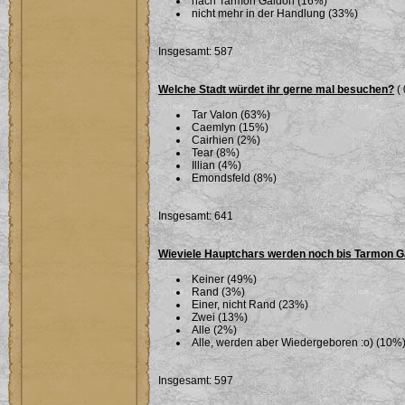
nach Tarmon Gaidon (16%)
nicht mehr in der Handlung (33%)
Insgesamt: 587
Welche Stadt würdet ihr gerne mal besuchen?
( 
Tar Valon (63%)
Caemlyn (15%)
Cairhien (2%)
Tear (8%)
Illian (4%)
Emondsfeld (8%)
Insgesamt: 641
Wieviele Hauptchars werden noch bis Tarmon G
Keiner (49%)
Rand (3%)
Einer, nicht Rand (23%)
Zwei (13%)
Alle (2%)
Alle, werden aber Wiedergeboren :o) (10%
Insgesamt: 597