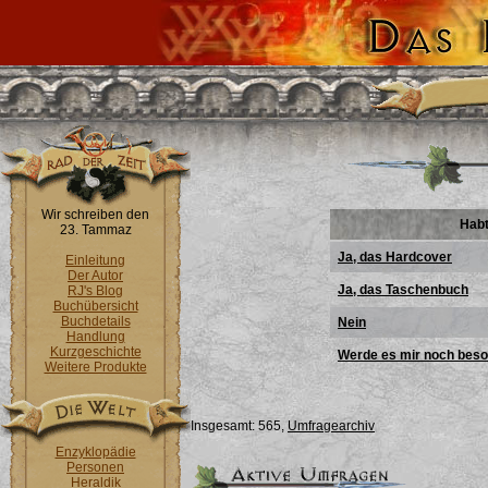
Wir schreiben den
Habt
23. Tammaz
Ja, das Hardcover
Einleitung
Der Autor
Ja, das Taschenbuch
RJ's Blog
Buchübersicht
Buchdetails
Nein
Handlung
Kurzgeschichte
Werde es mir noch bes
Weitere Produkte
Insgesamt: 565,
Umfragearchiv
Enzyklopädie
Personen
Heraldik