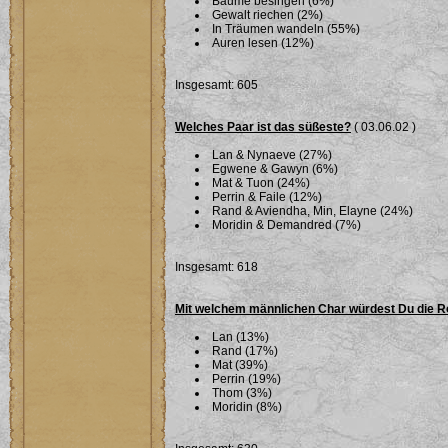
Bäume besingen (6%)
Gewalt riechen (2%)
In Träumen wandeln (55%)
Auren lesen (12%)
Insgesamt: 605
Welches Paar ist das süßeste?
( 03.06.02 )
Lan & Nynaeve (27%)
Egwene & Gawyn (6%)
Mat & Tuon (24%)
Perrin & Faile (12%)
Rand & Aviendha, Min, Elayne (24%)
Moridin & Demandred (7%)
Insgesamt: 618
Mit welchem männlichen Char würdest Du die R
Lan (13%)
Rand (17%)
Mat (39%)
Perrin (19%)
Thom (3%)
Moridin (8%)