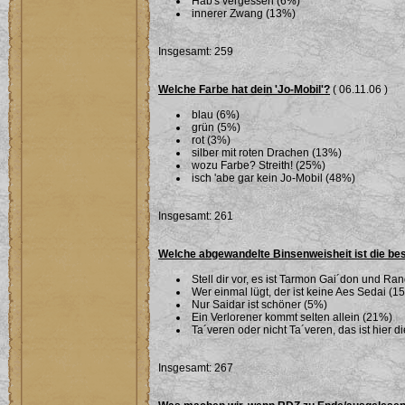
Hab's vergessen (6%)
innerer Zwang (13%)
Insgesamt: 259
Welche Farbe hat dein 'Jo-Mobil'?
( 06.11.06 )
blau (6%)
grün (5%)
rot (3%)
silber mit roten Drachen (13%)
wozu Farbe? Streith! (25%)
isch 'abe gar kein Jo-Mobil (48%)
Insgesamt: 261
Welche abgewandelte Binsenweisheit ist die be
Stell dir vor, es ist Tarmon Gai´don und Ran
Wer einmal lügt, der ist keine Aes Sedai (1
Nur Saidar ist schöner (5%)
Ein Verlorener kommt selten allein (21%)
Ta´veren oder nicht Ta´veren, das ist hier 
Insgesamt: 267