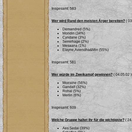
Insgesamt: 583
Wer wird Rand den meisten Ärger bereiten?
( 03
Demandred (5%)
Moridin (34%)
Cyndane (3%)
Semirhage (2%)
Mesaana (1%)
Elayne,Aviendha&Min (55%)
Insgesamt: 581
Wer würde im Zweikampf gewinnen?
( 04.05.02 )
Moiraine (56%)
Gandalf (32%)
Rohal (5%)
Merlin (6%)
Insgesamt: 609
Welche Gruppe haltet ihr für die wichtigste?
( 24
Aes Sedai (39%)