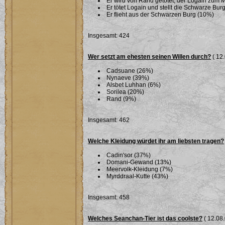
Er wird von Rand getötet, der Logain zum 
Er tötet Logain und stellt die Schwarze Bu
Er flieht aus der Schwarzen Burg (10%)
Insgesamt: 424
Wer setzt am ehesten seinen Willen durch?
( 12.
Cadsuane (26%)
Nynaeve (39%)
Alsbet Luhhan (6%)
Sorilea (20%)
Rand (9%)
Insgesamt: 462
Welche Kleidung würdet ihr am liebsten tragen?
Cadin'sor (37%)
Domani-Gewand (13%)
Meervolk-Kleidung (7%)
Myrddraal-Kutte (43%)
Insgesamt: 458
Welches Seanchan-Tier ist das coolste?
( 12.08.