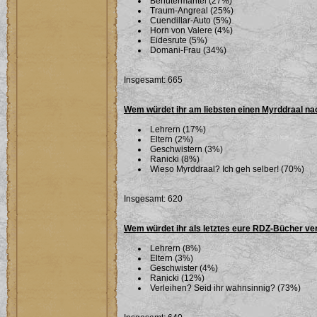
Behütermantel (27%)
Traum-Angreal (25%)
Cuendillar-Auto (5%)
Horn von Valere (4%)
Eidesrute (5%)
Domani-Frau (34%)
Insgesamt: 665
Wem würdet ihr am liebsten einen Myrddraal n
Lehrern (17%)
Eltern (2%)
Geschwistern (3%)
Ranicki (8%)
Wieso Myrddraal? Ich geh selber! (70%)
Insgesamt: 620
Wem würdet ihr als letztes eure RDZ-Bücher ve
Lehrern (8%)
Eltern (3%)
Geschwister (4%)
Ranicki (12%)
Verleihen? Seid ihr wahnsinnig? (73%)