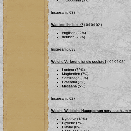
T. Goodkind (3%)
Insgesamt: 638
Was lest ihr lieber?
( 04.04.02 )
englisch (22%)
deutsch (78%)
Insgesamt: 633
Welche Verlorene ist die coolste?
( 04.04.02 )
Lanfear (72%)
Moghedien (7%)
Semirhage (8%)
Graendal (7%)
Mesaana (5%)
Insgesamt: 627
Welche Weibliche Hauptperson nervt euch am 
Nynaeve (18%)
Egwene (7%)
Elayne (8%)