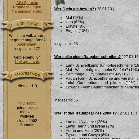
Alte Sprache
Prophezeiungen
Wer flucht am besten?
( 28.01.13 )
Namensgenerator
Mat (17%)
Uno (62%)
Elayne (8%)
Birgitte (13%)
Welchem Volk würdet
ihr gerne angehören?
Insgesamt: 63
Abstimmen!
Insgesamt: 572
Wer sollte einen Ratgeber schreiben?
( 27.01.13
Verbleibend: 84
Umfragearchiv
Lan - Schwertkampf für Fortgeschrittene (1
Mat - Wie betrügt man beim Würfeln? (11%)
Semirhage - Fifty Shades of Grey (16%)
Padan Fain - Schizophrenie und wie man 
Loial - Gartenbäume und -pflanzen (11%)
Niemand :`(
Egwene - Vom Bauernmädchen zur Amyrlin i
Insgesamt: 55
Im Discord:
jelnpueskas
monzetti
Wer ist das Traumpaar des Zyklus?
( 27.01.13 )
wollvieh
stealth6552
Lan und Nynaeve (28%)
Suandin
Lews Therin und Ilyena (2%)
Perrin und Faile (26%)
Egwene und Gawyn (6%)