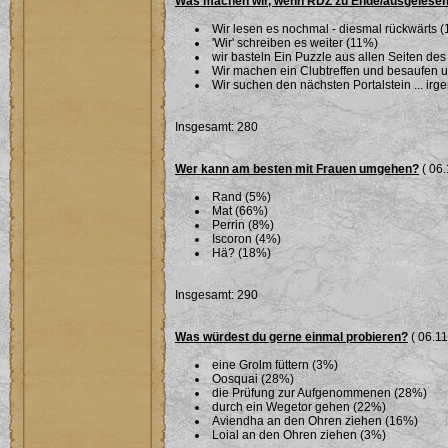
Was machen wir, wenn RDZ zu Ende/ausgelesen
Wir lesen es nochmal - diesmal rückwärts 
'Wir' schreiben es weiter (11%)
wir basteln Ein Puzzle aus allen Seiten des
Wir machen ein Clubtreffen und besaufen 
Wir suchen den nächsten Portalstein ... ir
Insgesamt: 280
Wer kann am besten mit Frauen umgehen?
( 06.
Rand (5%)
Mat (66%)
Perrin (8%)
Iscoron (4%)
Hä? (18%)
Insgesamt: 290
Was würdest du gerne einmal probieren?
( 06.11
eine Grolm füttern (3%)
Oosquai (28%)
die Prüfung zur Aufgenommenen (28%)
durch ein Wegetor gehen (22%)
Aviendha an den Ohren ziehen (16%)
Loial an den Ohren ziehen (3%)