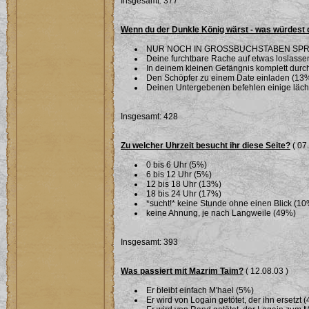
Insgesamt: 377
Wenn du der Dunkle König wärst - was würdest 
NUR NOCH IN GROSSBUCHSTABEN SPR
Deine furchtbare Rache auf etwas loslassen 
In deinem kleinen Gefängnis komplett dur
Den Schöpfer zu einem Date einladen (13
Deinen Untergebenen befehlen einige läche
Insgesamt: 428
Zu welcher Uhrzeit besucht ihr diese Seite?
( 07
0 bis 6 Uhr (5%)
6 bis 12 Uhr (5%)
12 bis 18 Uhr (13%)
18 bis 24 Uhr (17%)
*sucht!* keine Stunde ohne einen Blick (10
keine Ahnung, je nach Langweile (49%)
Insgesamt: 393
Was passiert mit Mazrim Taim?
( 12.08.03 )
Er bleibt einfach M'hael (5%)
Er wird von Logain getötet, der ihn ersetzt 