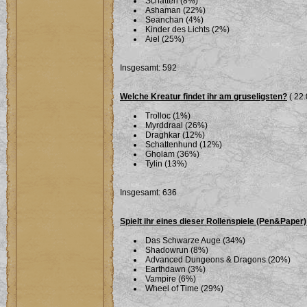
Schatten (8%)
Ashaman (22%)
Seanchan (4%)
Kinder des Lichts (2%)
Aiel (25%)
Insgesamt: 592
Welche Kreatur findet ihr am gruseligsten?
( 22.
Trolloc (1%)
Myrddraal (26%)
Draghkar (12%)
Schattenhund (12%)
Gholam (36%)
Tylin (13%)
Insgesamt: 636
Spielt ihr eines dieser Rollenspiele (Pen&Paper)
Das Schwarze Auge (34%)
Shadowrun (8%)
Advanced Dungeons & Dragons (20%)
Earthdawn (3%)
Vampire (6%)
Wheel of Time (29%)