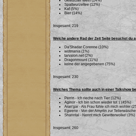
Gewürzter Wein (14%)
Spaltwurzeltee (12%)
Kaf (5%)
Bier (14%)
Insgesamt: 219
Welche andere Rad der Zeit Seite besuchst du 
Da'Shadar Corenne (10%)
wotmania (1%)
tarvalon.net (2%)
Dragonmount (11%)
keine der angegebenen (75%)
Insgesamt: 230
Welches Thema sollte auch in einer Talkshow b
Perrin - Ich rieche nach Tier (12%)
Aginor - Ich bin schon wieder tot :( (45%)
Aran'gar - Als Frau fühle ich mich wohler (
Egwene - Von der Amyrlin zur Tellerwäsche
Shanntal - Nennt mich Gewitterwolke! (3%)
Insgesamt: 260