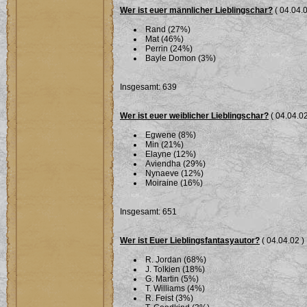
Wer ist euer männlicher Lieblingschar?
( 04.04.0
Rand (27%)
Mat (46%)
Perrin (24%)
Bayle Domon (3%)
Insgesamt: 639
Wer ist euer weiblicher Lieblingschar?
( 04.04.02
Egwene (8%)
Min (21%)
Elayne (12%)
Aviendha (29%)
Nynaeve (12%)
Moiraine (16%)
Insgesamt: 651
Wer ist Euer Lieblingsfantasyautor?
( 04.04.02 )
R. Jordan (68%)
J. Tolkien (18%)
G. Martin (5%)
T. Williams (4%)
R. Feist (3%)