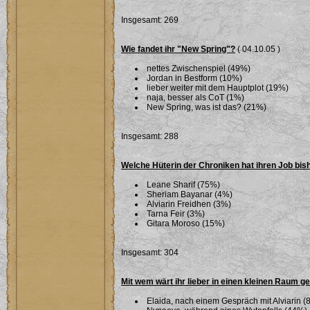
Insgesamt: 269
Wie fandet ihr "New Spring"?
( 04.10.05 )
nettes Zwischenspiel (49%)
Jordan in Bestform (10%)
lieber weiter mit dem Hauptplot (19%)
naja, besser als CoT (1%)
New Spring, was ist das? (21%)
Insgesamt: 288
Welche Hüterin der Chroniken hat ihren Job bi
Leane Sharif (75%)
Sheriam Bayanar (4%)
Alviarin Freidhen (3%)
Tarna Feir (3%)
Gitara Moroso (15%)
Insgesamt: 304
Mit wem wärt ihr lieber in einen kleinen Raum g
Elaida, nach einem Gespräch mit Alviarin (