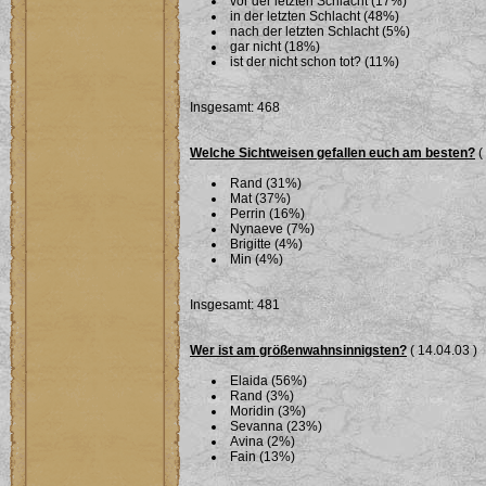
vor der letzten Schlacht (17%)
in der letzten Schlacht (48%)
nach der letzten Schlacht (5%)
gar nicht (18%)
ist der nicht schon tot? (11%)
Insgesamt: 468
Welche Sichtweisen gefallen euch am besten?
(
Rand (31%)
Mat (37%)
Perrin (16%)
Nynaeve (7%)
Brigitte (4%)
Min (4%)
Insgesamt: 481
Wer ist am größenwahnsinnigsten?
( 14.04.03 )
Elaida (56%)
Rand (3%)
Moridin (3%)
Sevanna (23%)
Avina (2%)
Fain (13%)