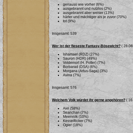
genauso wie vorher (6%)
ausgebrannt und nutzlos (2%)
ausgebrannt aber weiser (13%)
härter und mächtiger als je zuvor (70%)
tot (9%)
Insgesamt: 539
Wer ist der fieseste Fantasy-Bösewicht?
( 28.08
Ishamael (RDZ) (27%)
Sauron (HDR) (49%)
Voldemort (H. Potter) (7%)
Borbarad (DSA) (6%)
Morgana (Artus-Saga) (3%)
Avina (7%)
Insgesamt: 576
Welchem Volk würdet ihr gerne angehören?
( 16
Aiel (58%)
Seanchan (7%)
Meervolk (10%)
Kesselflicker (7%)
Ogier (18%)