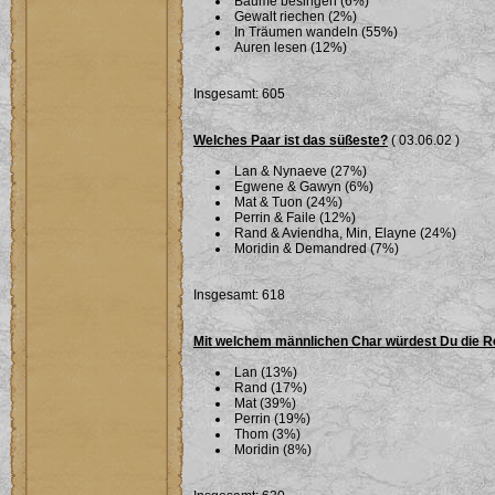
Bäume besingen (6%)
Gewalt riechen (2%)
In Träumen wandeln (55%)
Auren lesen (12%)
Insgesamt: 605
Welches Paar ist das süßeste?
( 03.06.02 )
Lan & Nynaeve (27%)
Egwene & Gawyn (6%)
Mat & Tuon (24%)
Perrin & Faile (12%)
Rand & Aviendha, Min, Elayne (24%)
Moridin & Demandred (7%)
Insgesamt: 618
Mit welchem männlichen Char würdest Du die R
Lan (13%)
Rand (17%)
Mat (39%)
Perrin (19%)
Thom (3%)
Moridin (8%)