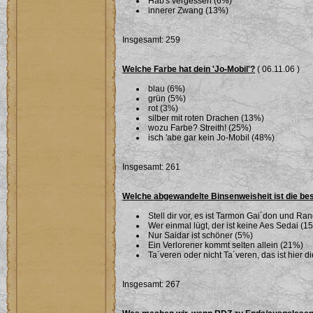
Hab's vergessen (6%)
innerer Zwang (13%)
Insgesamt: 259
Welche Farbe hat dein 'Jo-Mobil'?
( 06.11.06 )
blau (6%)
grün (5%)
rot (3%)
silber mit roten Drachen (13%)
wozu Farbe? Streith! (25%)
isch 'abe gar kein Jo-Mobil (48%)
Insgesamt: 261
Welche abgewandelte Binsenweisheit ist die be
Stell dir vor, es ist Tarmon Gai´don und Ran
Wer einmal lügt, der ist keine Aes Sedai (1
Nur Saidar ist schöner (5%)
Ein Verlorener kommt selten allein (21%)
Ta´veren oder nicht Ta´veren, das ist hier 
Insgesamt: 267