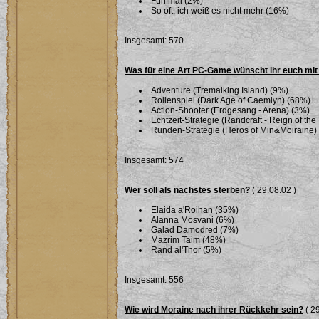
Fünfmal (2%)
So oft, ich weiß es nicht mehr (16%)
Insgesamt: 570
Was für eine Art PC-Game wünscht ihr euch mi
Adventure (Tremalking Island) (9%)
Rollenspiel (Dark Age of Caemlyn) (68%)
Action-Shooter (Erdgesang - Arena) (3%)
Echtzeit-Strategie (Randcraft - Reign of th
Runden-Strategie (Heros of Min&Moiraine)
Insgesamt: 574
Wer soll als nächstes sterben?
( 29.08.02 )
Elaida a'Roihan (35%)
Alanna Mosvani (6%)
Galad Damodred (7%)
Mazrim Taim (48%)
Rand al'Thor (5%)
Insgesamt: 556
Wie wird Moraine nach ihrer Rückkehr sein?
( 29