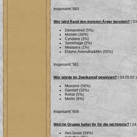
Insgesamt: 583
Wer wird Rand den meisten Ärger bereiten?
( 03
Demandred (5%)
Moridin (34%)
Cyndane (3%)
Semirhage (2%)
Mesaana (1%)
Elayne,Aviendha&Min (55%)
Insgesamt: 581
Wer würde im Zweikampf gewinnen?
( 04.05.02 )
Moiraine (56%)
Gandalf (32%)
Rohal (5%)
Merlin (6%)
Insgesamt: 609
Welche Gruppe haltet ihr für die wichtigste?
( 24
Aes Sedai (39%)