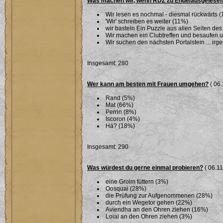
Was machen wir, wenn RDZ zu Ende/ausgelesen
Wir lesen es nochmal - diesmal rückwärts 
'Wir' schreiben es weiter (11%)
wir basteln Ein Puzzle aus allen Seiten des
Wir machen ein Clubtreffen und besaufen 
Wir suchen den nächsten Portalstein ... ir
Insgesamt: 280
Wer kann am besten mit Frauen umgehen?
( 06.
Rand (5%)
Mat (66%)
Perrin (8%)
Iscoron (4%)
Hä? (18%)
Insgesamt: 290
Was würdest du gerne einmal probieren?
( 06.11
eine Grolm füttern (3%)
Oosquai (28%)
die Prüfung zur Aufgenommenen (28%)
durch ein Wegetor gehen (22%)
Aviendha an den Ohren ziehen (16%)
Loial an den Ohren ziehen (3%)