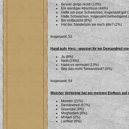
Besser gings nicht! (13%)
Ein würdiger Abschluss (44%)
Hatte ein paar Schwächen, insgesamt gut 
Hatte Schwächen, insgesamt befriedigend 
Bin enttäuscht (6%)
Hat der Sanderson sie noch alle? (2%)
Insgesamt: 52
Hand aufs Herz - wusstet ihr wo Demandred ste
Ja (9%)
Nein (74%)
Habe es vermutet (13%)
War das nicht Taimandred? (4%)
Insgesamt: 54
Welcher Verlorene hat am meisten Einfluss auf 
Moridin (22%)
Demandred (67%)
Graendal (4%)
Moghedien (0%)
M'Hael (2%)
Lanfear (6%)