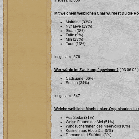
Insgesamt: 630
Mit welchem weiblichen Char würdest Du die Ro
Moiraine (33%)
Nynaeve (19%)
Siuan (3%)
Faile (9%)
Min (23%)
Tuon (13%)
Insgesamt: 576
Wer würde im Zweikampf gewinnen?
( 03.06.02 )
Cadsuane (66%)
Sorilea (34%)
Insgesamt: 547
Welche weibliche Machtlenker-Organisation ist 
Aes Sedai (31%)
Weise Frauen der Aiel (51%)
Windsucherinnen des Meervolks (6%)
Kusinen aus Ebou Dar (5%)
Damane und Sul'dam (8%)