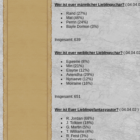
Wer ist euer männlicher Lieblingschar?
( 04.04.0
Rand (27%)
Mat (46%)
Perrin (24%)
Bayle Domon (3%)
Insgesamt: 639
Wer ist euer weiblicher Lieblingschar?
( 04.04.02
Egwene (8%)
Min (21%)
Elayne (12%)
Aviendha (29%)
Nynaeve (12%)
Moiraine (16%)
Insgesamt: 651
Wer ist Euer Lieblingsfantasyautor?
( 04.04.02 )
R. Jordan (68%)
J. Tolkien (18%)
G. Martin (5%)
T. Williams (4%)
R. Feist (3%)