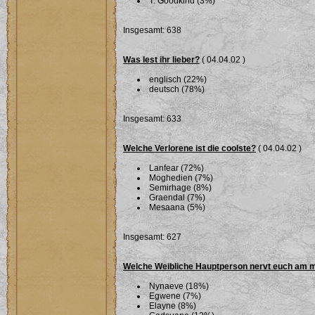
T. Goodkind (3%)
Insgesamt: 638
Was lest ihr lieber?
( 04.04.02 )
englisch (22%)
deutsch (78%)
Insgesamt: 633
Welche Verlorene ist die coolste?
( 04.04.02 )
Lanfear (72%)
Moghedien (7%)
Semirhage (8%)
Graendal (7%)
Mesaana (5%)
Insgesamt: 627
Welche Weibliche Hauptperson nervt euch am 
Nynaeve (18%)
Egwene (7%)
Elayne (8%)