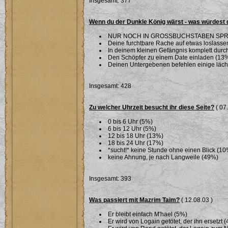
Insgesamt: 377
Wenn du der Dunkle König wärst - was würdest 
NUR NOCH IN GROSSBUCHSTABEN SPR
Deine furchtbare Rache auf etwas loslassen 
In deinem kleinen Gefängnis komplett dur
Den Schöpfer zu einem Date einladen (13
Deinen Untergebenen befehlen einige läche
Insgesamt: 428
Zu welcher Uhrzeit besucht ihr diese Seite?
( 07
0 bis 6 Uhr (5%)
6 bis 12 Uhr (5%)
12 bis 18 Uhr (13%)
18 bis 24 Uhr (17%)
*sucht!* keine Stunde ohne einen Blick (10
keine Ahnung, je nach Langweile (49%)
Insgesamt: 393
Was passiert mit Mazrim Taim?
( 12.08.03 )
Er bleibt einfach M'hael (5%)
Er wird von Logain getötet, der ihn ersetzt 