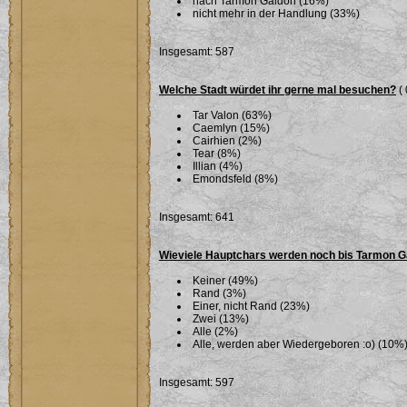
nach Tarmon Gaidon (16%)
nicht mehr in der Handlung (33%)
Insgesamt: 587
Welche Stadt würdet ihr gerne mal besuchen?
( 
Tar Valon (63%)
Caemlyn (15%)
Cairhien (2%)
Tear (8%)
Illian (4%)
Emondsfeld (8%)
Insgesamt: 641
Wieviele Hauptchars werden noch bis Tarmon G
Keiner (49%)
Rand (3%)
Einer, nicht Rand (23%)
Zwei (13%)
Alle (2%)
Alle, werden aber Wiedergeboren :o) (10%
Insgesamt: 597