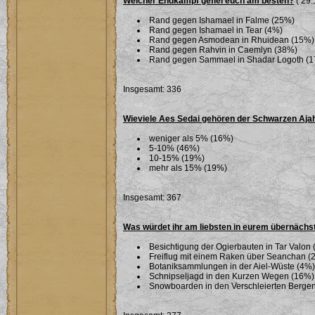
Welcher Endkampf gefiel euch am besten?
( 29.
Rand gegen Ishamael in Falme (25%)
Rand gegen Ishamael in Tear (4%)
Rand gegen Asmodean in Rhuidean (15%)
Rand gegen Rahvin in Caemlyn (38%)
Rand gegen Sammael in Shadar Logoth (
Insgesamt: 336
Wieviele Aes Sedai gehören der Schwarzen Aja
weniger als 5% (16%)
5-10% (46%)
10-15% (19%)
mehr als 15% (19%)
Insgesamt: 367
Was würdet ihr am liebsten in eurem übernäch
Besichtigung der Ogierbauten in Tar Valon
Freiflug mit einem Raken über Seanchan (
Botaniksammlungen in der Aiel-Wüste (4%)
Schnipseljagd in den Kurzen Wegen (16%)
Snowboarden in den Verschleierten Berge