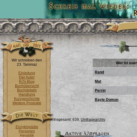
Wir schreiben den
Wer ist eue
23. Tammaz
Rand
Einleitung
Der Autor
Mat
RJ's Blog
Buchübersicht
Buchdetails
Perrin
Handlung
Kurzgeschichte
Bayle Domon
Weitere Produkte
Insgesamt: 639,
Umfragearchiv
Enzyklopädie
Personen
Heraldik