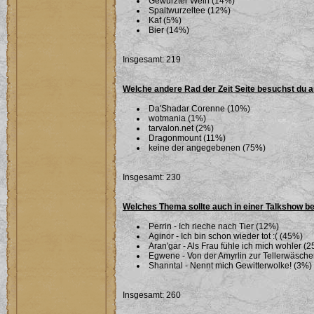
Gewürzter Wein (14%)
Spaltwurzeltee (12%)
Kaf (5%)
Bier (14%)
Insgesamt: 219
Welche andere Rad der Zeit Seite besuchst du 
Da'Shadar Corenne (10%)
wotmania (1%)
tarvalon.net (2%)
Dragonmount (11%)
keine der angegebenen (75%)
Insgesamt: 230
Welches Thema sollte auch in einer Talkshow b
Perrin - Ich rieche nach Tier (12%)
Aginor - Ich bin schon wieder tot :( (45%)
Aran'gar - Als Frau fühle ich mich wohler (
Egwene - Von der Amyrlin zur Tellerwäsche
Shanntal - Nennt mich Gewitterwolke! (3%)
Insgesamt: 260