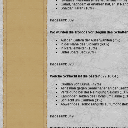
Nynaeve, während eines Wutanfalls (44%)
Galad, nachdem er erfahren hat, er ist Ra
Shaidar Haran (16%)
Insgesamt: 309
Wo wurden die Trollocs vor Beginn des Schatte
Auf den Gütern der Auserwählten (7%)
In der Nähe des Stollens (60%)
In Parallelwelten (13%)
Unter Joars Bett (20%)
Insgesamt: 328
Welche Schlacht ist die beste?
( 29.10.04 )
Quellen von Dumai (42%)
Asha'man gegen Seanchaner an der Grenze 
Verteidung bei der Reinigung Saidins (13%
Kampf der Helden des Horns um Falme (1
Schlacht um Cairhien (3%)
Abwehr des Trollocsangriffs auf Emondsfel
Insgesamt: 349