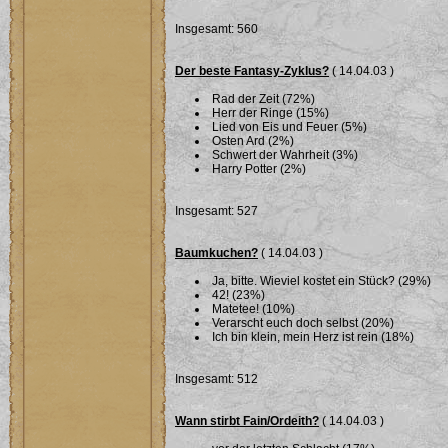
Insgesamt: 560
Der beste Fantasy-Zyklus?
( 14.04.03 )
Rad der Zeit (72%)
Herr der Ringe (15%)
Lied von Eis und Feuer (5%)
Osten Ard (2%)
Schwert der Wahrheit (3%)
Harry Potter (2%)
Insgesamt: 527
Baumkuchen?
( 14.04.03 )
Ja, bitte. Wieviel kostet ein Stück? (29%)
42! (23%)
Matetee! (10%)
Verarscht euch doch selbst (20%)
Ich bin klein, mein Herz ist rein (18%)
Insgesamt: 512
Wann stirbt Fain/Ordeith?
( 14.04.03 )