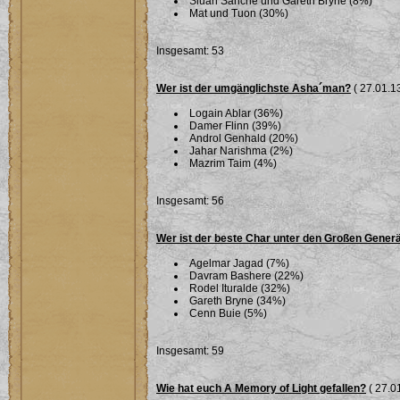
Siuan Sanche und Gareth Bryne (8%)
Mat und Tuon (30%)
Insgesamt: 53
Wer ist der umgänglichste Asha´man?
( 27.01.13
Logain Ablar (36%)
Damer Flinn (39%)
Androl Genhald (20%)
Jahar Narishma (2%)
Mazrim Taim (4%)
Insgesamt: 56
Wer ist der beste Char unter den Großen Gener
Agelmar Jagad (7%)
Davram Bashere (22%)
Rodel Ituralde (32%)
Gareth Bryne (34%)
Cenn Buie (5%)
Insgesamt: 59
Wie hat euch A Memory of Light gefallen?
( 27.01