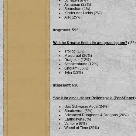
Schatten (8%)
Ashaman (22%)
Seanchan (4%)
Kinder des Lichts (2%)
Aiel (25%)
Insgesamt: 592
Welche Kreatur findet ihr am gruseligsten?
( 22.
Trolloc (1%)
Myrddraal (26%)
Draghkar (12%)
Schattenhund (12%)
Gholam (36%)
Tylin (13%)
Insgesamt: 636
Spielt ihr eines dieser Rollenspiele (Pen&Paper)
Das Schwarze Auge (34%)
Shadowrun (8%)
Advanced Dungeons & Dragons (20%)
Earthdawn (3%)
Vampire (6%)
Wheel of Time (29%)