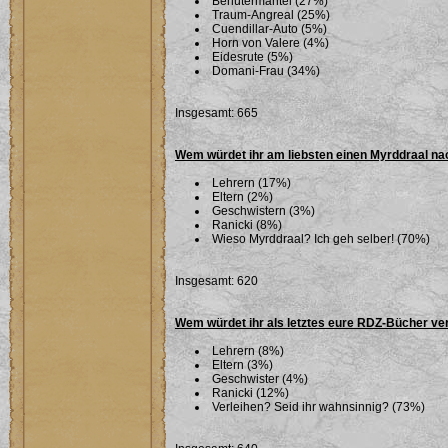
Behütermantel (27%)
Traum-Angreal (25%)
Cuendillar-Auto (5%)
Horn von Valere (4%)
Eidesrute (5%)
Domani-Frau (34%)
Insgesamt: 665
Wem würdet ihr am liebsten einen Myrddraal n
Lehrern (17%)
Eltern (2%)
Geschwistern (3%)
Ranicki (8%)
Wieso Myrddraal? Ich geh selber! (70%)
Insgesamt: 620
Wem würdet ihr als letztes eure RDZ-Bücher ve
Lehrern (8%)
Eltern (3%)
Geschwister (4%)
Ranicki (12%)
Verleihen? Seid ihr wahnsinnig? (73%)