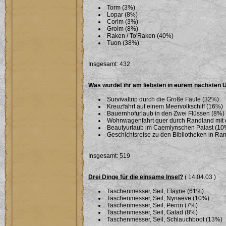
Torm (3%)
Lopar (8%)
Corlm (3%)
Grolm (8%)
Raken / To'Raken (40%)
Tuon (38%)
Insgesamt: 432
Was würdet ihr am liebsten in eurem nächsten
Survivaltrip durch die Große Fäule (32%)
Kreuzfahrt auf einem Meervolkschiff (16%)
Bauernhofurlaub in den Zwei Flüssen (8%)
Wohnwagenfahrt quer durch Randland mit 
Beautyurlaub im Caemlynschen Palast (10
Geschichtsreise zu den Bibliotheken in Ra
Insgesamt: 519
Drei Dinge für die einsame Insel?
( 14.04.03 )
Taschenmesser, Seil, Elayne (61%)
Taschenmesser, Seil, Nynaeve (10%)
Taschenmesser, Seil, Perrin (7%)
Taschenmesser, Seil, Galad (8%)
Taschenmesser, Seil, Schlauchboot (13%)