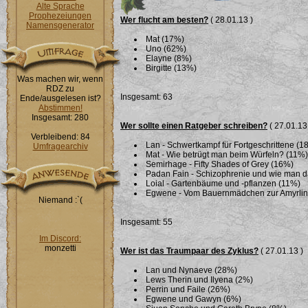
Alte Sprache
Prophezeiungen
Wer flucht am besten?
( 28.01.13 )
Namensgenerator
Mat (17%)
Uno (62%)
Elayne (8%)
Birgitte (13%)
Was machen wir, wenn
RDZ zu
Insgesamt: 63
Ende/ausgelesen ist?
Abstimmen!
Insgesamt: 280
Wer sollte einen Ratgeber schreiben?
( 27.01.13
Verbleibend: 84
Lan - Schwertkampf für Fortgeschrittene (1
Umfragearchiv
Mat - Wie betrügt man beim Würfeln? (11%)
Semirhage - Fifty Shades of Grey (16%)
Padan Fain - Schizophrenie und wie man 
Loial - Gartenbäume und -pflanzen (11%)
Egwene - Vom Bauernmädchen zur Amyrlin i
Niemand :`(
Insgesamt: 55
Im Discord:
monzetti
Wer ist das Traumpaar des Zyklus?
( 27.01.13 )
Lan und Nynaeve (28%)
Lews Therin und Ilyena (2%)
Perrin und Faile (26%)
Egwene und Gawyn (6%)