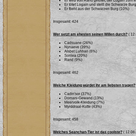
Er wird von Rand getötet, der Logain zum 
Er tötet Logain und stellt die Schwarze Bu
Er flieht aus der Schwarzen Burg (10%)
Insgesamt: 424
Wer setzt am ehesten seinen Willen durch?
( 12.
Cadsuane (26%)
Nynaeve (39%)
Alsbet Luhhan (6%)
Sorilea (20%)
Rand (9%)
Insgesamt: 462
Welche Kleidung würdet ihr am liebsten tragen?
Cadin'sor (37%)
Domani-Gewand (13%)
Meervolk-Kleidung (7%)
Myrddraal-Kutte (43%)
Insgesamt: 458
Welches Seanchan-Tier ist das coolste?
( 12.08.