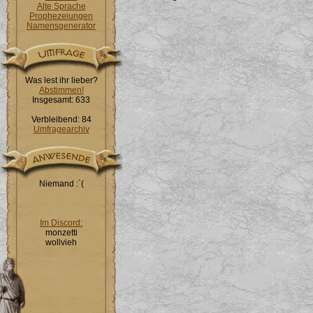
Alte Sprache
Prophezeiungen
Namensgenerator
Was lest ihr lieber?
Abstimmen!
Insgesamt: 633
Verbleibend: 84
Umfragearchiv
Niemand :`(
Im Discord:
monzetti
wollvieh