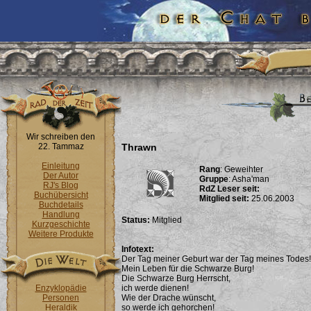
Wir schreiben den
22. Tammaz
Thrawn
Einleitung
Rang
: Geweihter
Der Autor
Gruppe
: Asha'man
RJ's Blog
RdZ Leser seit:
Buchübersicht
Mitglied seit:
25.06.2003
Buchdetails
Handlung
Status:
Mitglied
Kurzgeschichte
Weitere Produkte
Infotext:
Der Tag meiner Geburt war der Tag meines Todes!
Mein Leben für die Schwarze Burg!
Die Schwarze Burg Herrscht,
Enzyklopädie
ich werde dienen!
Personen
Wie der Drache wünscht,
Heraldik
so werde ich gehorchen!