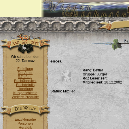
Wir schreiben den
22. Tammaz
enora
Einleitung
Rang
: Bettler
Der Autor
Gruppe
: Bürger
RJ's Blog
RdZ Leser seit:
Buchübersicht
Mitglied seit:
28.12.2002
Buchdetails
Handlung
Status:
Mitglied
Kurzgeschichte
Weitere Produkte
Enzyklopädie
Personen
Heraldik