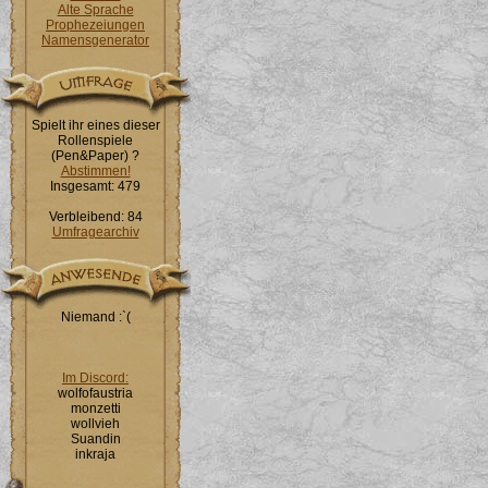
Alte Sprache
Prophezeiungen
Namensgenerator
Spielt ihr eines dieser
Rollenspiele
(Pen&Paper) ?
Abstimmen!
Insgesamt: 479
Verbleibend: 84
Umfragearchiv
Niemand :`(
Im Discord:
wolfofaustria
monzetti
wollvieh
Suandin
inkraja