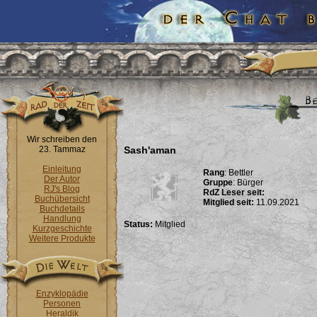
Wir schreiben den
23. Tammaz
Sash'aman
Einleitung
Rang
: Bettler
Der Autor
Gruppe
: Bürger
RJ's Blog
RdZ Leser seit:
Buchübersicht
Mitglied seit:
11.09.2021
Buchdetails
Handlung
Status:
Mitglied
Kurzgeschichte
Weitere Produkte
Enzyklopädie
Personen
Heraldik