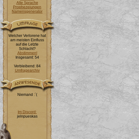
Alte Sprache
Prophezeiungen
Namensgenerator
Welcher Verlorene hat
am meisten Einfluss
auf die Letzte
Schlacht?
Abstimmen!
Insgesamt: 54
Verbleibend: 84
Umfragearchiv
Niemand :`(
Im Discord:
jelnpueskas