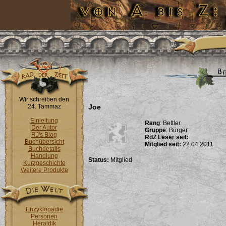
Wir schreiben den
24. Tammaz
Joe
Einleitung
Rang
: Bettler
Der Autor
Gruppe
: Bürger
RJ's Blog
RdZ Leser seit:
Buchübersicht
Mitglied seit:
22.04.2011
Buchdetails
Handlung
Status:
Mitglied
Kurzgeschichte
Weitere Produkte
Enzyklopädie
Personen
Heraldik