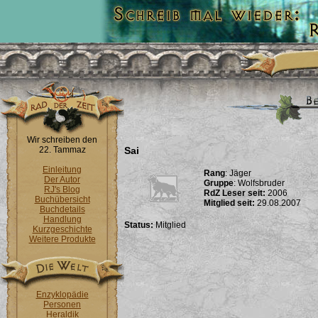
Wir schreiben den
22. Tammaz
Sai
Einleitung
Rang
: Jäger
Der Autor
Gruppe
: Wolfsbruder
RJ's Blog
RdZ Leser seit:
2006
Buchübersicht
Mitglied seit:
29.08.2007
Buchdetails
Handlung
Status:
Mitglied
Kurzgeschichte
Weitere Produkte
Enzyklopädie
Personen
Heraldik