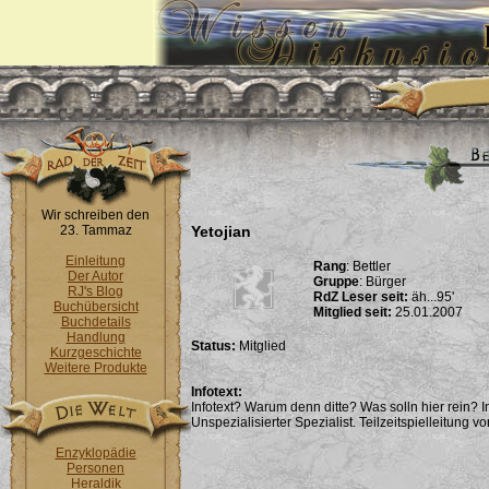
Wir schreiben den
23. Tammaz
Yetojian
Einleitung
Rang
: Bettler
Der Autor
Gruppe
: Bürger
RJ's Blog
RdZ Leser seit:
äh...95'
Buchübersicht
Mitglied seit:
25.01.2007
Buchdetails
Handlung
Status:
Mitglied
Kurzgeschichte
Weitere Produkte
Infotext:
Infotext? Warum denn ditte? Was solln hier rein? I
Unspezialisierter Spezialist. Teilzeitspielleitung
Enzyklopädie
Personen
Heraldik