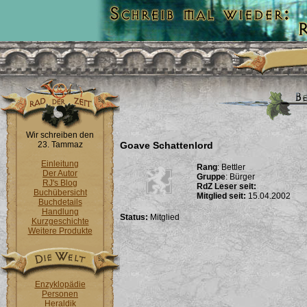
Wir schreiben den
23. Tammaz
Goave Schattenlord
Einleitung
Rang
: Bettler
Der Autor
Gruppe
: Bürger
RJ's Blog
RdZ Leser seit:
Buchübersicht
Mitglied seit:
15.04.2002
Buchdetails
Handlung
Status:
Mitglied
Kurzgeschichte
Weitere Produkte
Enzyklopädie
Personen
Heraldik