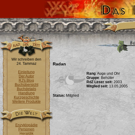
Wir schreiben den
24. Tammaz
Radan
Einleitung
Rang
: Auge und Ohr
Der Autor
Gruppe
: Behüter
RJ's Blog
RdZ Leser seit:
2003
Buchübersicht
Mitglied seit:
13.05.2005
Buchdetails
Handlung
Status:
Mitglied
Kurzgeschichte
Weitere Produkte
Enzyklopädie
Personen
Heraldik