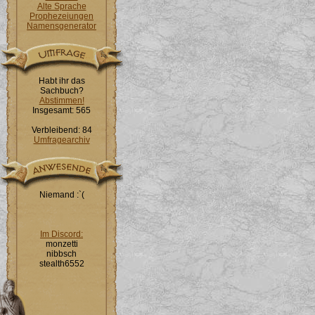
Alte Sprache
Prophezeiungen
Namensgenerator
Habt ihr das
Sachbuch?
Abstimmen!
Insgesamt: 565
Verbleibend: 84
Umfragearchiv
Niemand :`(
Im Discord:
monzetti
nibbsch
stealth6552