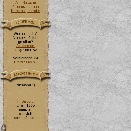
Alte Sprache
Prophezeiungen
Namensgenerator
Wie hat euch A
Memory of Light
gefallen?
Abstimmen!
Insgesamt: 52
Verbleibend: 84
Umfragearchiv
Niemand :`(
Im Discord:
armini1905
monzetti
wollvieh
spirit_of_storm