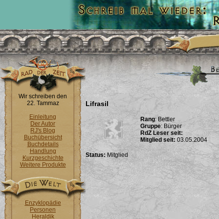
Wir schreiben den
22. Tammaz
Lifrasil
Einleitung
Rang
: Bettler
Der Autor
Gruppe
: Bürger
RJ's Blog
RdZ Leser seit:
Buchübersicht
Mitglied seit:
03.05.2004
Buchdetails
Handlung
Status:
Mitglied
Kurzgeschichte
Weitere Produkte
Enzyklopädie
Personen
Heraldik