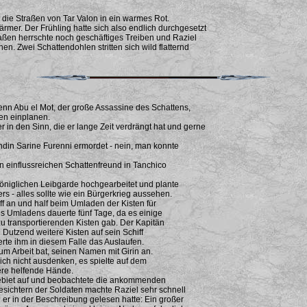
 die Straßen von Tar Valon in ein warmes Rot.
mer. Der Frühling hatte sich also endlich durchgesetzt
raßen herrschte noch geschäftiges Treiben und Raziel
n. Zwei Schattendohlen stritten sich wild flatternd
enn Abu el Mot, der große Assassine des Schattens,
ten einplanen.
in den Sinn, die er lange Zeit verdrängt hat und gerne
ndin Sarine Furenni ermordet - nein, man konnte
en einflussreichen Schattenfreund in Tanchico
öniglichen Leibgarde hochgearbeitet und plante
s - alles sollte wie ein Bürgerkrieg aussehen.
ff an und half beim Umladen der Kisten für
s Umladens dauerte fünf Tage, da es einige
 transportierenden Kisten gab. Der Kapitän
 Dutzend weitere Kisten auf sein Schiff
rte ihm in diesem Falle das Auslaufen.
 um Arbeit bat, seinen Namen mit Girin an.
ich nicht ausdenken, es spielte auf dem
tere helfende Hände.
ngebiet auf und beobachtete die ankommenden
esichtern der Soldaten machte Raziel sehr schnell
er in der Beschreibung gelesen hatte: Ein großer