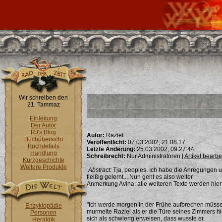
Wir schreiben den
21. Tammaz
Einleitung
Der Autor
RJ's Blog
Autor:
Raziel
Buchübersicht
Veröffentlicht:
07.03.2002, 21:08:17
Buchdetails
Letzte Änderung:
25.03.2002, 09:27:44
Handlung
Schreibrecht:
Nur Administratoren [
Artikel bearbe
Kurzgeschichte
Weitere Produkte
Abstract:
Tja, peoples. Ich habe die Anregungen
fleißig gelernt... Nun geht es also weiter
Anmerkung Avina: alle weiteren Texte werden hier
"Ich werde morgen in der Frühe aufbrechen müssen
Enzyklopädie
murmelte Raziel als er die Türe seines Zimmers hi
Personen
sich als schwierig erweisen, dass wusste er.
Heraldik