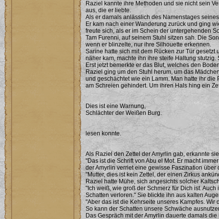
Raziel kannte ihre Methoden und sie nicht sein V
aus, die er liebte.
Als er damals anlässlich des Namenstages seines V
Er kam nach einer Wanderung zurück und ging wie 
freute sich, als er im Schein der untergehenden S
Tam Furenni, auf seinem Stuhl sitzen sah. Die Son
wenn er blinzelte, nur ihre Silhouette erkennen.
Sarine hatte sich mit dem Rücken zur Tür gesetz
näher kam, machte ihn ihre steife Haltung stutzig. S
Erst jetzt bemerkte er das Blut, welches den Bod
Raziel ging um den Stuhl herum, um das Mädchen 
und geschächtet wie ein Lamm. Man hatte ihr die P
am Schreien gehindert. Um ihren Hals hing ein Zet
Dies ist eine Warnung,
Schlächter der Weißen Burg.
lesen konnte.
Als Raziel den Zettel der Amyrlin gab, erkannte sie
"Das ist die Schrift von Abu el Mot. Er macht im
der Amyrlin verriet eine gewisse Faszination über 
"Mutter, dies ist kein Zettel, der einen Zirkus ank
Raziel hatte Mühe, sich angesichts solcher Kaltsc
"Ich weiß, wie groß der Schmerz für Dich ist. Au
Schatten verloren." Sie blickte ihn aus kalten Aug
"Aber das ist die Kehrseite unseres Kampfes. Wir d
So kann der Schatten unsere Schwäche ausnutze
Das Gespräch mit der Amyrlin dauerte damals die 