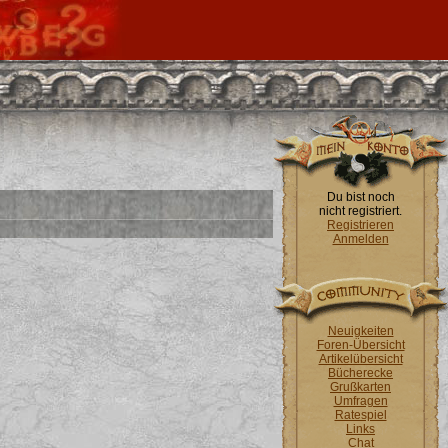
Du bist noch
nicht registriert.
Registrieren
Anmelden
Neuigkeiten
Foren-Übersicht
Artikelübersicht
Bücherecke
Grußkarten
Umfragen
Ratespiel
Links
Chat