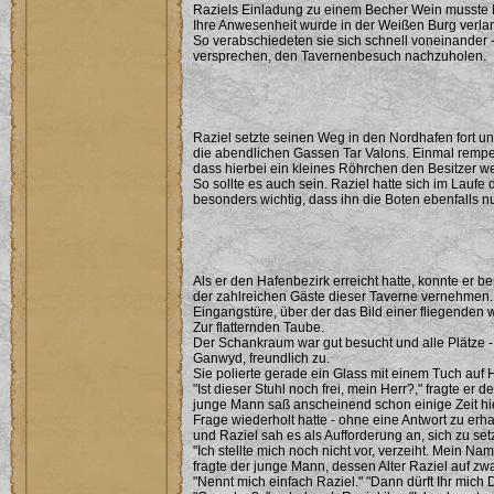
Raziels Einladung zu einem Becher Wein musste F
Ihre Anwesenheit wurde in der Weißen Burg verlang
So verabschiedeten sie sich schnell voneinander -
versprechen, den Tavernenbesuch nachzuholen.
Raziel setzte seinen Weg in den Nordhafen fort u
die abendlichen Gassen Tar Valons. Einmal rempe
dass hierbei ein kleines Röhrchen den Besitzer w
So sollte es auch sein. Raziel hatte sich im Laufe
besonders wichtig, dass ihn die Boten ebenfalls nu
Als er den Hafenbezirk erreicht hatte, konnte er 
der zahlreichen Gäste dieser Taverne vernehmen. 
Eingangstüre, über der das Bild einer fliegende
Zur flatternden Taube.
Der Schankraum war gut besucht und alle Plätze -
Ganwyd, freundlich zu.
Sie polierte gerade ein Glass mit einem Tuch auf 
"Ist dieser Stuhl noch frei, mein Herr?," fragte 
junge Mann saß anscheinend schon einige Zeit hie
Frage wiederholt hatte - ohne eine Antwort zu erh
und Raziel sah es als Aufforderung an, sich zu set
"Ich stellte mich noch nicht vor, verzeiht. Mein N
fragte der junge Mann, dessen Alter Raziel auf zwa
"Nennt mich einfach Raziel." "Dann dürft Ihr mich