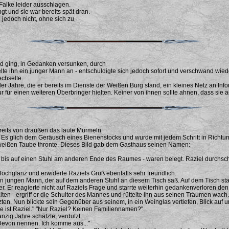
alke leider ausschlagen.
t und sie war bereits spät dran.
 jedoch nicht, ohne sich zu
nd ging, in Gedanken versunken, durch
lte ihn ein junger Mann an - entschuldigte sich jedoch sofort und verschwand w
echselte.
 der Jahre, die er bereits im Dienste der Weißen Burg stand, ein kleines Netz an Inf
r für einen weiteren Überbringer hielten. Keiner von ihnen sollte ahnen, dass sie 
bereits von draußen das laute Murmeln
Es glich dem Geräusch eines Bienenstocks und wurde mit jedem Schritt in Richtung 
n weißen Taube thronte. Dieses Bild gab dem Gasthaus seinen Namen:
 bis auf einen Stuhl am anderen Ende des Raumes - waren belegt. Raziel durchschr
Hochglanz und erwiderte Raziels Gruß ebenfalls sehr freundlich.
er den jungen Mann, der auf dem anderen Stuhl an diesem Tisch saß. Auf dem Tisch s
r. Er reagierte nicht auf Raziels Frage und starrte weiterhin gedankenverloren 
alten - ergriff er die Schulter des Mannes und rüttelte ihn aus seinen Träumen wach
zten. Nun blickte sein Gegenüber aus seinem, in ein Weinglas vertiefen, Blick auf u
ame ist Raziel." "Nur Raziel? Keinen Familiennamen?"
nzig Jahre schätzte, verdutzt.
 Devon nennen. Ich komme aus..."