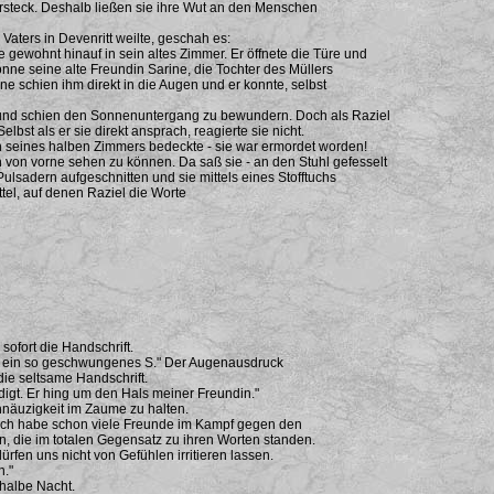
ersteck. Deshalb ließen sie ihre Wut an den Menschen
aters in Devenritt weilte, geschah es:
gewohnt hinauf in sein altes Zimmer. Er öffnete die Türe und
onne seine alte Freundin Sarine, die Tochter des Müllers
ne schien ihm direkt in die Augen und er konnte, selbst
t und schien den Sonnenuntergang zu bewundern. Doch als Raziel
elbst als er sie direkt ansprach, reagierte sie nicht.
en seines halben Zimmers bedeckte - sie war ermordet worden!
von vorne sehen zu können. Da saß sie - an den Stuhl gefesselt
ulsadern aufgeschnitten und sie mittels eines Stofftuchs
tel, auf denen Raziel die Worte
 sofort die Handschrift.
mer ein so geschwungenes S." Der Augenausdruck
die seltsame Handschrift.
ündigt. Er hing um den Hals meiner Freundin."
hnäuzigkeit im Zaume zu halten.
ch ich habe schon viele Freunde im Kampf gegen den
en, die im totalen Gegensatz zu ihren Worten standen.
ürfen uns nicht von Gefühlen irritieren lassen.
n."
halbe Nacht.