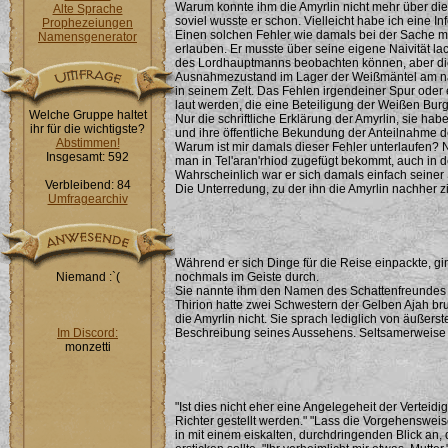
Warum konnte ihm die Amyrlin nicht mehr über die
Alte Sprache
soviel wusste er schon. Vielleicht habe ich eine In
Prophezeiungen
Einen solchen Fehler wie damals bei der Sache mit
Namensgenerator
erlauben. Er musste über seine eigene Naivität la
des Lordhauptmanns beobachten können, aber die
Ausnahmezustand im Lager der Weißmäntel am nä
in seinem Zelt. Das Fehlen irgendeiner Spur oder
laut werden, die eine Beteiligung der Weißen Bur
Welche Gruppe haltet
Nur die schriftliche Erklärung der Amyrlin, sie hab
ihr für die wichtigste?
und ihre öffentliche Bekundung der Anteilnahme 
Abstimmen!
Warum ist mir damals dieser Fehler unterlaufen? 
Insgesamt: 592
man in Tel'aran'rhiod zugefügt bekommt, auch in de
Wahrscheinlich war er sich damals einfach seiner 
Verbleibend: 84
Die Unterredung, zu der ihn die Amyrlin nachher zit
Umfragearchiv
Während er sich Dinge für die Reise einpackte, gi
Niemand :`(
nochmals im Geiste durch.
Sie nannte ihm den Namen des Schattenfreundes un
Thirion hatte zwei Schwestern der Gelben Ajah br
die Amyrlin nicht. Sie sprach lediglich von äußerst
Im Discord:
Beschreibung seines Aussehens. Seltsamerweise tr
monzetti
"Ist dies nicht eher eine Angelegeheit der Verteid
Richter gestellt werden." "Lass die Vorgehensweis
in mit einem eiskalten, durchdringenden Blick an,