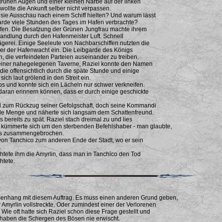
rünen Augen und einer kleinen Narbe auf der linken
wollte die Ankunft selber nicht verpassen.
sie Ausschau nach einem Schiff hielten? Und warum lässt
arde viele Stunden des Tages im Hafen verbrachte?
en. Die Besatzung der Grünen Jungfrau machte ihrem
handlung durch den Hafenmeister Luft. Schnell
ägerei. Einige Seeleute von Nachbarschiffen nutzten die
ner der Hafenwacht ein. Die Leibgarde des Königs
h, die verfeindeten Parteien auseinander zu treiben.
s einer nahegelegenen Taverne, Raziel konnte den Namen
die offensichtlich durch die späte Stunde und einige
ch laut grölend in den Streit ein.
s und konnte sich ein Lächeln nur schwer verkneifen.
daran erinnern können, dass er durch einige geschickte
hl zum Rückzug seiner Gefolgschaft, doch seine Kommandi
ende Menge und näherte sich langsam dem Schattenfreund.
s bereits zu spät. Raziel stach dreimal zu und lies
kümmerte sich um den sterbenden Befehlshaber - man glaubte,
los zusammengebrochen.
n von Tanchico zum anderen Ende der Stadt, wo er sein
.
htete ihm die Amyrlin, dass man in Tanchico den Tod
htete.
menhang mit diesem Auftrag. Es muss einen anderen Grund geben,
 Amyrlin vollstreckte. Oder zumindest einer der Verlorenen
 oft hatte sich Raziel schon diese Frage gestellt und
haben die Schergen des Bösen nie erwischt.