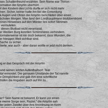
sen Schattenfreund erzählen. Sein Name war Thirion -
formation der Amyrlin überhört...
 den Kindern des Lichts durfte er sich nicht mehr
chen. Sicher, keiner hatte ihn bei der Ermordung
 Augen und Ohren der Amyrlin berichteten über einen
chsten Morgen. Man fand den Lordhauptmann blutüberströmt
 eines Hinweises auf den Mörder lies sofort Stimmen
g vermuteten.
e dieses Blutbad nicht veranlasst,
der Weißen Burg konnten Schlimmeres verhindern.
Normalerweise ist mir doch bekannt, dass Wunden, die
r hiesigen Welt sichtbar sind.
Sache zu sicher.
ierte, war auch - aber daran wollte er jetzt nicht denken...
ng er das Gespräch mit der Amyrlin
d seinen letzten Aufenthaltsort: Tear.
utal ermordet. Die genauen Umstände der Tat nannte
er Dringlichkeit und gab ihm eine schriftliche
afen die Angaben auch auf ihn zu...
iger? Sein Name ist bekannt. Er kann vor einen
e meine Sorge sein, Raziel," die Amyrlin sah
 der jeden Zweifel über ihre Anordnung im Keim