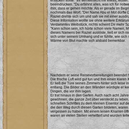
ersticken sollte. "Ihr verheimlicht mir etwas, Mutter
beeindrucken. "Du erfährst alles, was ich für not
ihm, dass er gehen möchte. Als er gerade im Begriff
nochmals das Wort. "Der Name Abu el Mot dürfte Dir
Raziel drehte sich um und sah sie mit einer ausdr
Diese Information wollte sie ohne weitere Erklär
Verdammtes Weibstück, nichts scheint Dir mehr Sp
"Kann schon sein, ich hörte schon viele Namen, M
dieses Namens bei Raziel auslöste, ließ er sich n
sich unter seinem Umhang und er fühlte, wie sich 
Wärme von Blut machte sich alsbald bemerkbar.
Nachdem er seine Reisevorbereitungen beendet ha
Die frische Luft wird gut tun und ihm einen klaren 
Er ließ die Türe seines Zimmers hinter sich leise 
entlang. Die Bilder an den Wänden würdigte er ke
Dingen, die vor ihm lagen.
Er trat hinaus in den Garten. Auch nach acht Jahr
gewöhnen, die ganze Zeit über versteckt zu leben
schnellen Schrittes zu dem kleinen Eisentor auf d
die den Weg durch diesen Garten bildeten, ware
vergessen zu haben. Mit einem leisen Knarren öffne
waren an vielen Stellen verwittert und wurden te