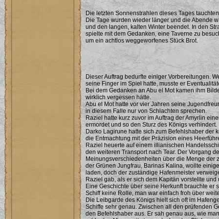
Die letzten Sonnenstrahlen dieses Tages tauchten
Die Tage wurden wieder länger und die Abende wär
und den langen, kalten Winter beendet. In den St
spielte mit dem Gedanken, eine Taverne zu besuche
um ein achtlos weggeworfenes Stück Brot.
Dieser Auftrag bedurfte einiger Vorbereitungen. W
seine Finger im Spiel hatte, musste er Eventualitä
Bei dem Gedanken an Abu el Mot kamen ihm Bilder 
wirklich vergessen hätte.
Abu el Mot hatte vor vier Jahren seine Jugendfreu
in diesem Falle nur von Schlachten sprechen.
Raziel hatte kurz zuvor im Auftrag der Amyrlin ein
ermordet und so den Sturz des Königs verhindert.
Darko Lagirune hatte sich zum Befehlshaber der k
die Entmachtung mit der Präzision eines Heerführer
Raziel heuerte auf einem illianischen Handelsschi
den weiteren Transport nach Tear. Der Vorgang de
Meinungsverschiedenheiten über die Menge der zu
der Grünen Jungfrau, Barinas Kalina, wollte einige
laden, doch der zuständige Hafenmeister verweige
Raziel gab, als er sich dem Kapitän vorstellte und
Eine Geschichte über seine Herkunft brauchte er s
Schiff keine Rolle, man war einfach froh über wei
Die Leibgarde des Königs hielt sich oft im Hafe
Schiffe sehr genau. Zwischen all den prüfenden G
den Befehlshaber aus. Er sah genau aus, wie man 