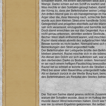
schlanker Mann, mit einem stechenden Blick aus g
Wange. Darko schien auf ein Schiff zu warten und 
Was mochte er den Soldaten gesagt haben, damit 
der König zu, dass der Befehlshaber seiner Leibg
Am dritten Abend gab es ein Handgemenge im Haf
Ärger über die, ihrer Meinung nach, schlechte Be
wurde aus dem kleinen Streit eine handfeste Schl
Gelegenheit und prügelten ebenfalls auf die Män
sah sich veranlasst, einzugreifen und bemühte sic
Doch damit erreichten sie nur das Gegenteil. Au
nicht genau erkennen, strömten weitere Seeleute, 
Becher Wein stark enthemmt waren, und mischten si
Raziel stand etwas abseits des aufgebrachten Mob
Besser konnte es nicht laufen. Niemand wird sich 
Bemerkungen den Streit angezettelt hatte.
Der Befehlshaber der Leibgarde brüllte den Befe
blieben unerhört. Raziel mischte sich in die tob
Als dieser den Dolch vor sich aufblitzen sah, war e
den sterbenden Darko zu Boden sinken. Niemand 
er sei nach einem heftigen Faustschlag bewusst
Raziel lief so schnell er konnte durch die Straße
Pferd bei einer alten Bauersfrau untergestellt hatte
Als er danach zurück in die Weiße Burg kam, beric
des Befehlshabers als Resultat des Streites betrac
Der Tod von Sarine stand gewiss nicht im Zusam
warum der Schatten wusste, dass er im Auftrag der
musste davon Wind bekommen haben. Doch wie? Wie
war nie zu einem Ergebnis gekommen. Ihn selber 