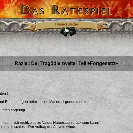
Home
|
Suche
Raziel: Der Tragödie zweiter Teil +Fortgesetzt+
iten
]
 und Bemerkungen beim letzten Mal ernst genommen und
 unten angefügt.
, damit ich rechtzeitig zu Vaters Namestag zurück sein kann,"
nter sich schloss. Der Auftrag der Amyrlin würde