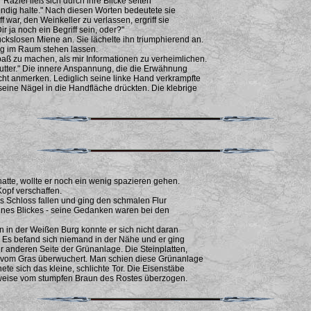
." Raziel ließ sich durch ihre Blicke selten
wendig halte." Nach diesen Worten bedeutete sie
 war, den Weinkeller zu verlassen, ergriff sie
 ja noch ein Begriff sein, oder?"
uckslosen Miene an. Sie lächelte ihn triumphierend an.
ung im Raum stehen lassen.
aß zu machen, als mir Informationen zu verheimlichen.
utter." Die innere Anspannung, die die Erwähnung
icht anmerken. Lediglich seine linke Hand verkrampfte
seine Nägel in die Handfläche drückten. Die klebrige
tte, wollte er noch ein wenig spazieren gehen.
Kopf verschaffen.
ins Schloss fallen und ging den schmalen Flur
ines Blickes - seine Gedanken waren bei den
en in der Weißen Burg konnte er sich nicht daran
. Es befand sich niemand in der Nähe und er ging
er anderen Seite der Grünanlage. Die Steinplatten,
n vom Gras überwuchert. Man schien diese Grünanlage
te sich das kleine, schlichte Tor. Die Eisenstäbe
ilweise vom stumpfen Braun des Rostes überzogen.