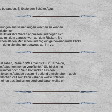
 begangen. Er tötete den Schüler Abus.
innerungen aus seinen Augen wischen zu können.
eit denken.
 lautstark ihre Waren anpriesen und begab sich
 Frau mit dem Langschwert auf dem Rücken. Sie
ischen all den Menschen und zog einige bewundernde Blicke
en, denn sie ging geradewegs auf ihn zu.
e Mal sahen, Raziel." "Was machst Du in Tar Valon,
er Aufgenommenen verpflichtet." Sie blickte ihn
 Du immer noch " Sein Kopfnicken lies den
ätte seine Aufgabe bestimmt treffend umschrieben - auch
falschen Zeit sein kann - aber er wollte trotzdem
ür einen ausländischen Lord und daran wollte er