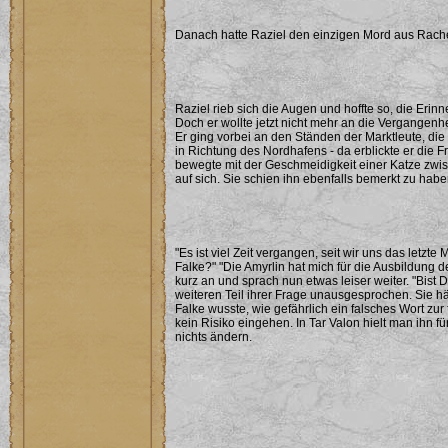
Danach hatte Raziel den einzigen Mord aus Rache
Raziel rieb sich die Augen und hoffte so, die Er
Doch er wollte jetzt nicht mehr an die Vergangenh
Er ging vorbei an den Ständen der Marktleute, die
in Richtung des Nordhafens - da erblickte er die
bewegte mit der Geschmeidigkeit einer Katze zw
auf sich. Sie schien ihn ebenfalls bemerkt zu hab
"Es ist viel Zeit vergangen, seit wir uns das letzt
Falke?" "Die Amyrlin hat mich für die Ausbildung d
kurz an und sprach nun etwas leiser weiter. "Bist
weiteren Teil ihrer Frage unausgesprochen. Sie h
Falke wusste, wie gefährlich ein falsches Wort zur 
kein Risiko eingehen. In Tar Valon hielt man ihn f
nichts ändern.