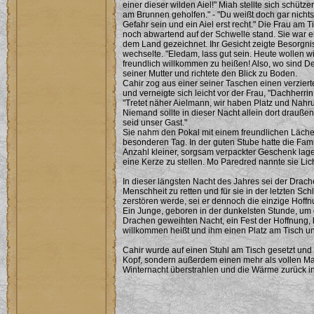
einer dieser wilden Aiel!" Miah stellte sich schütze
am Brunnen geholfen." - "Du weißt doch gar nicht
Gefahr sein und ein Aiel erst recht." Die Frau am 
noch abwartend auf der Schwelle stand. Sie war ei
dem Land gezeichnet. Ihr Gesicht zeigte Besorgnis
wechselte. "Eledam, lass gut sein. Heute wollen w
freundlich willkommen zu heißen! Also, wo sind De
seiner Mutter und richtete den Blick zu Boden.
Cahir zog aus einer seiner Taschen einen verziert
und verneigte sich leicht vor der Frau, "Dachherrin,
"Tretet näher Aielmann, wir haben Platz und Nah
Niemand sollte in dieser Nacht allein dort drauße
seid unser Gast."
Sie nahm den Pokal mit einem freundlichen Läch
besonderen Tag. In der guten Stube hatte die Fami
Anzahl kleiner, sorgsam verpackter Geschenk lagen
eine Kerze zu stellen. Mo Paredred nannte sie Lic
In dieser längsten Nacht des Jahres sei der Dra
Menschheit zu retten und für sie in der letzten Sch
zerstören werde, sei er dennoch die einzige Hoff
Ein Junge, geboren in der dunkelsten Stunde, um d
Drachen geweihten Nacht, ein Fest der Hoffnung, 
willkommen heißt und ihm einen Platz am Tisch un
Cahir wurde auf einen Stuhl am Tisch gesetzt un
Kopf, sondern außerdem einen mehr als vollen Ma
Winternacht überstrahlen und die Wärme zurück in