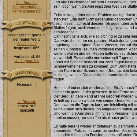
und alle Feuchtländer mit dem Heer der Aiel unter 
Alte Sprache
sein, doch wenn die Aiel einst dem Weg des Blattes
Prophezeiungen
Namensgenerator
Er hatte lange über dieses Problem nachgedacht u
stärksten Eide dem Licht gegenüber gebrochen und
beschlossen, aufrecht diesem Toh gegenüber zu 
Blattes folgen, auch wenn er nicht ganz verstand 
es wieder sein.
Was hättet ihr gerne in
Cahir schüttelte sich, wie so oft hing er zu seh
der realen Welt?
Das wäre ihm früher nie passiert. Nach der lange
Abstimmen!
angefangen zu regnen. Soviel Wasser, das auf einm
Insgesamt: 665
seinen kühnsten Träumen vorstellen können. Abe
weiter gefallen und der Regen hatte sich zu Schnee
Verbleibend: 84
verwandelt. Es schneite nun schon seit Tagen o
Umfragearchiv
höher mit Schnee bedeckt. Vor zwei Tagen hatte e
Schneewehe heraus zu kommen. Zum Dank hatte 
einen Platz in der Scheune zum Übernachten bek
zu ihm gewesen. Die meisten behandelten ihn weg
tragen.
Niemand :`(
Heute befand er sich wieder auf der Straße nach T
immer ein guter Läufer gewesen. In der Ferne tauc
Der Berg, an dem Rand al'Thor geboren worden w
Er ließ sich schon wieder von seinen Gedanken ab
Im Discord:
Danu waren die Tage zu kurz, um leichtfertig mit 
armini1905
seine Ahnen sich dieses Toh aufgeladen hatten,
monzetti
Und wenn die Aes Sedai ihn für sein Versagen töten
beeilen musste, um sein Toh nicht noch größer we
Es hatte bereits wieder angefangen zu dämmern, 
geeigneten Platz zum Lagern zu suchen. Als er si
Lichtschimmer in den Fenstern eines entfernten Ge