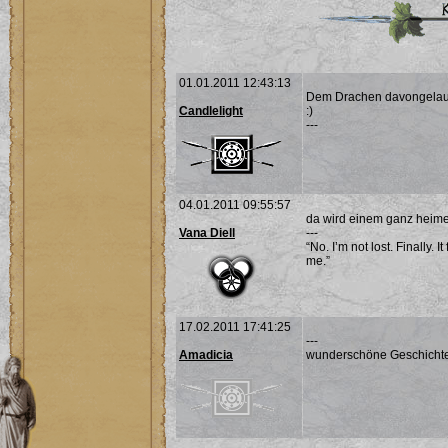
01.01.2011 12:43:13
Dem Drachen davongelauf
Candlelight
:)
---
04.01.2011 09:55:57
da wird einem ganz heime
Vana Diell
---
“No. I’m not lost. Finally. 
me.”
17.02.2011 17:41:25
---
Amadicia
wunderschöne Geschichte.