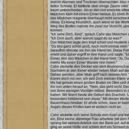
dort im Warmen und Trocknen übernachten. Also m
tiefen Schnee. Er kletterte über einige Zäune od
kaum unterscheiden. Als er den Hof erreichte öff
Mädchen kam mit einem Eimer heraus. Es blieb ihm 
das Mädchen reagierte überhaupt nicht verschreckt o
etwas. Es klang freundlich, auch wenn er die Wor
Weg des Blattes mahnte ihn zwar zur Vorsicht, a
können.
"Ich sehe Dich, Kind", sprach Cahir das Mädchen a
"Ich Dich auch, aber warum sagst du so was?"
Das Mädchen legte den Kopf schief und musterte i
"Du bist ganz schön groß, noch nicht einmal mein 
daraufhin streckte sie ihm die Hand hin. Diese F
erlebt und daher ergriff er ihre Hand und sagte: "Ic
Eimer, den das Mädchen in der Hand hielt. "Ja, D
meine Ma einen Eimer Wasser rein holen."
Cahir stemmte den Deckel von dem Brunnenschach
Nachdem er den Eimer wieder neben Miah auf den B
Gehen wenden, aber Miah griff nach seinem Arm. 
Komm doch mit rein, ich stell Dich meinen Eltern v
Ma hat gerade einen großen Braten im Ofen und 
ihn von unten herauf an. "Nein, das geht nicht. De
von ihren wenigen Vorräten mitisst. Besonders in 
haben. Wir feiern heute die Geburt des Drachen.
besonders hilfsbereit sein muss." Mit diesen Wort
Bauernhaus hinüber. Er ahnte schon, dass er bald
Augen dieses Kindes kam er einfach nicht an.
Cahir wickelte sich seine Schufa vom Kopf und tr
ein. Eine kleine stämmige Frau arbeitete mit dem
sprang bei seinem Anblick von der Bank auf, auf d
ging an seine Hüfte und schien dort ein Schwert zu