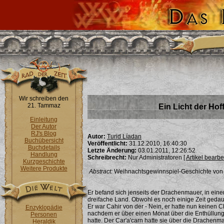
Wir schreiben den
21. Tammaz
Ein Licht der Ho
Einleitung
Der Autor
RJ's Blog
Autor:
Turid Líadan
Buchübersicht
Veröffentlicht:
31.12.2010, 16:40:30
Buchdetails
Letzte Änderung:
03.01.2011, 12:26:52
Handlung
Schreibrecht:
Nur Administratoren [
Artikel bearbe
Kurzgeschichte
Weitere Produkte
Abstract:
Weihnachtsgewinnspiel-Geschichte von 
Er befand sich jenseits der Drachenmauer, in ein
dreifache Land. Obwohl es noch einige Zeit gedau
Er war Cahir von der - Nein, er hatte nun keinen
Enzyklopädie
nachdem er über einen Monat über die Enthüllung d
Personen
hatte. Der Car'a'carn hatte sie über die Drache
Heraldik