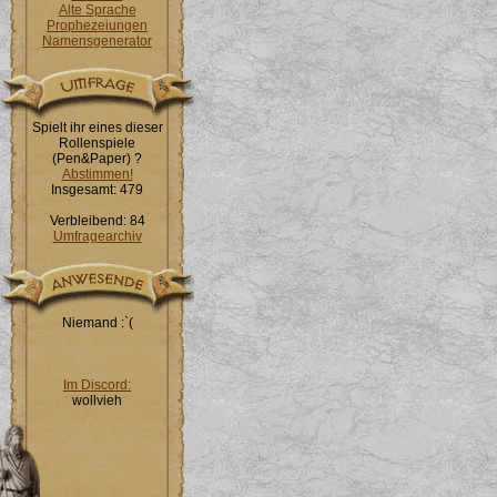
Alte Sprache
Prophezeiungen
Namensgenerator
Spielt ihr eines dieser
Rollenspiele
(Pen&Paper) ?
Abstimmen!
Insgesamt: 479
Verbleibend: 84
Umfragearchiv
Niemand :`(
Im Discord:
wollvieh