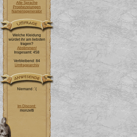
Alte Sprache
Prophezeiungen
Namensgenerator
Welche Kleidung
würdet ihr am liebsten
tragen?
Abstimmen!
Insgesamt: 458
Verbleibend: 84
Umfragearchiv
Niemand :`(
Im Discord:
monzetti