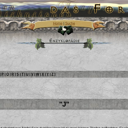
Home
|
Suche
|
P
|
Q
|
R
|
S
|
T
|
U
|
V
|
W
|
X
|
Y
|
Z
]
"J"