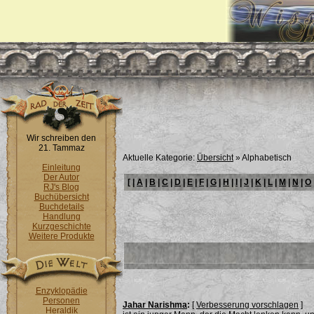
Wir schreiben den
21. Tammaz
Aktuelle Kategorie:
Übersicht
» Alphabetisch
Einleitung
Der Autor
[ |
A
|
B
|
C
|
D
|
E
|
F
|
G
|
H
|
I
|
J
|
K
|
L
|
M
|
N
|
O
RJ's Blog
Buchübersicht
Buchdetails
Handlung
Kurzgeschichte
Weitere Produkte
Enzyklopädie
Personen
Jahar Narishma
:
[
Verbesserung vorschlagen
]
Heraldik