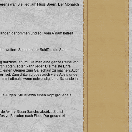
herens war. Sie liegt am Fluss Boern. Der Monarch
 gefangen genommen und soll vom A`dam befreit
 weitere Soldaten per Schiff in die Stadt.
ndig darzustellen, müßte man eine ganze Reihe von
rch Töten. Töten kann jeder. Die meiste Ehre
Akt, einen Gegner zum Gai`schain zu machen. Auch
er Tod. Zum dritten gibt es auch viele Abstufungen
el nimmt oftmals, wenn notwendig, eine Schande in
ue Augen. Sie ist etwa einen Kopf größer als
do Avinry Siuan Sanche absetzt. Sie ist
 Teslyn Baradon nach Ebou Dar geschickt.