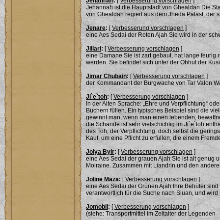
Jehannah
:
[
Verbesserung vorschlagen
]
Jehannah ist die Hauptstadt von Ghealdan Die Stad
von Ghealdan regiert aus dem Jheda Palast, der sic
Jenare
:
[
Verbesserung vorschlagen
]
eine Aes Sedai der Roten Ajah Sie wird in der s
Jillari
:
[
Verbesserung vorschlagen
]
eine Damane Sie ist zart gebaut, hat lange feurig
werden. Sie befindet sich unter der Obhut der Kus
Jimar Chubain
:
[
Verbesserung vorschlagen
]
der Kommandant der Burgwache von Tar Valon Währe
Ji`e`toh
:
[
Verbesserung vorschlagen
]
In der Alten Sprache: „Ehre und Verpflichtung“ od
Büchern füllen. Ein typisches Beispiel sind die v
gewinnt man, wenn man einen lebenden, bewaffnet
die Schande ist sehr vielschichtig im Ji`e`toh ent
des Toh, der Verpflichtung, doch selbst die gering
Kauf, um eine Pflicht zu erfüllen, die einem Fre
Joiya Byir
:
[
Verbesserung vorschlagen
]
eine Aes Sedai der grauen Ajah Sie ist alt genug 
Moiraine. Zusammen mit Liandrin und den anderen
Joline Maza
:
[
Verbesserung vorschlagen
]
eine Aes Sedai der Grünen Ajah Ihre Behüter sind 
verantwortlich für die Suche nach Siuan, und wi
Jomobil
:
[
Verbesserung vorschlagen
]
(siehe: Transportmittel im Zeitalter der Legenden