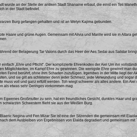
t wurde an der Stelle der antiken Stadt Shanaine erbaut, die einst ein Teil Manet
h in der Stadt befindet.
chwarzen Burg gefangen gehalten und ist an Welyn Kajima gebunden.
 rote Haare und grüne Augen. Gemeinsam mit Alivia und Marille wird sie in Altara
inen
nd der Belagerung Tar Valons durch das Heer der Aes Sedai aus Salidar bringt er
er einfach „Ehre und Pflicht“. Der komplizierte Ehrenkodex der Aiel Um ihn vollstä
ielen Möglichkeiten, im Kampf Ehre zu gewinnen. Die wenigste Ehre gewinnt man du
en Feind berührt, ohne ihm Schaden zuzufügen. Irgendwo in der Mitte liegt der 
halten, und sie gilt als schlimmer denn jeder Schmerz, jede Verwundung und sogar d
ste muss voll und ganz erfüllt werden. Toh wiegt schwerer als alles andere. Ein Ai
mden als etwas sehr Geringes vorkommen mag.
um Egwenes Großmutter zu sein, hat ein freundliches Gesicht, dunkles Haar und gra
 schwarzen Schwestern flieht sie aus der Weißen Burg.
Blaeric Negina und Fen Mizar Sie ist eine der Sitzenden die gemeinsam mit Elaida 
rd nach dem Ausbleiben von Ergebnissen von Elaida degradiert und gemeinsam mit