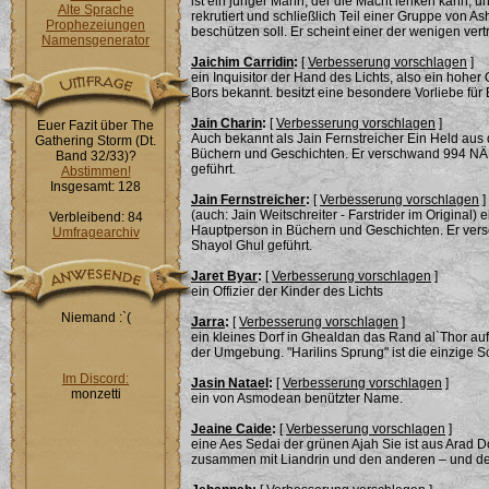
ist ein junger Mann, der die Macht lenken kann, u
Alte Sprache
rekrutiert und schließlich Teil einer Gruppe von 
Prophezeiungen
beschützen soll. Er scheint einer der wenigen ve
Namensgenerator
Jaichim Carridin
:
[
Verbesserung vorschlagen
]
ein Inquisitor der Hand des Lichts, also ein hoher
Bors bekannt. besitzt eine besondere Vorliebe für
Jain Charin
:
[
Verbesserung vorschlagen
]
Euer Fazit über The
Auch bekannt als Jain Fernstreicher Ein Held aus
Gathering Storm (Dt.
Büchern und Geschichten. Er verschwand 994 NÄ, 
Band 32/33)?
geführt.
Abstimmen!
Insgesamt: 128
Jain Fernstreicher
:
[
Verbesserung vorschlagen
]
(auch: Jain Weitschreiter - Farstrider im Original
Verbleibend: 84
Hauptperson in Büchern und Geschichten. Er vers
Umfragearchiv
Shayol Ghul geführt.
Jaret Byar
:
[
Verbesserung vorschlagen
]
ein Offizier der Kinder des Lichts
Niemand :`(
Jarra
:
[
Verbesserung vorschlagen
]
ein kleines Dorf in Ghealdan das Rand al`Thor au
der Umgebung. "Harilins Sprung" ist die einzige 
Im Discord:
Jasin Natael
:
[
Verbesserung vorschlagen
]
monzetti
ein von Asmodean benützter Name.
Jeaine Caide
:
[
Verbesserung vorschlagen
]
eine Aes Sedai der grünen Ajah Sie ist aus Arad 
zusammen mit Liandrin und den anderen – und den