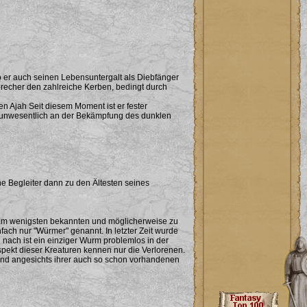
o er auch seinen Lebensuntergalt als Diebfänger
brecher den zahlreiche Kerben, bedingt durch
 Ajah Seit diesem Moment ist er fester
cht unwesentlich an der Bekämpfung des dunklen
ne Begleiter dann zu den Ältesten seines
 am wenigsten bekannten und möglicherweise zu
ach nur "Würmer" genannt. In letzter Zeit wurde
 nach ist ein einziger Wurm problemlos in der
ekt dieser Kreaturen kennen nur die Verlorenen.
und angesichts ihrer auch so schon vorhandenen