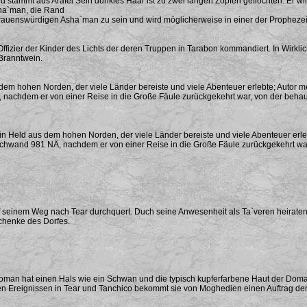
nd stammt aus Arafel Sein dunkles Haar ist zu zwei langen Zöpfen geflochten. Er w
Asha`man, die Rand
rtrauenswürdigen Asha`man zu sein und wird möglicherweise in einer der Prophez
 Offizier der Kinder des Lichts der deren Truppen in Tarabon kommandiert. In Wirklic
 Branntwein.
 dem hohen Norden, der viele Länder bereiste und viele Abenteuer erlebte; Autor 
nachdem er von einer Reise in die Große Fäule zurückgekehrt war, von der behaup
) ein Held aus dem hohen Norden, der viele Länder bereiste und viele Abenteuer erl
chwand 981 NÄ, nachdem er von einer Reise in die Große Fäule zurückgekehrt war,
f seinem Weg nach Tear durchquert. Duch seine Anwesenheit als Ta`veren heiraten
Schenke des Dorfes.
Doman hat einen Hals wie ein Schwan und die typisch kupferfarbene Haut der Doma
 Ereignissen in Tear und Tanchico bekommt sie von Moghedien einen Auftrag der s