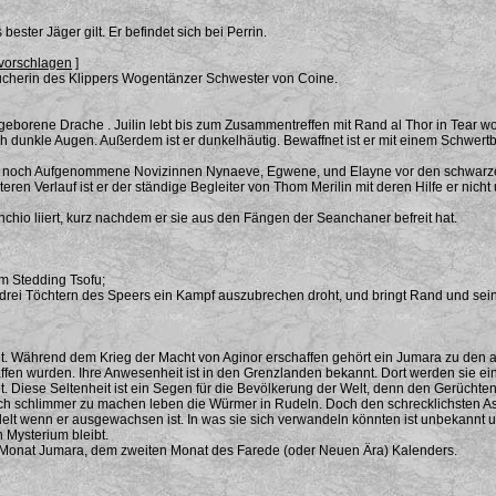
ester Jäger gilt. Er befindet sich bei Perrin.
vorschlagen
]
ucherin des Klippers Wogentänzer Schwester von Coine.
rgeborene Drache . Juilin lebt bis zum Zusammentreffen mit Rand al Thor in Tear w
h dunkle Augen. Außerdem ist er dunkelhäutig. Bewaffnet ist er mit einem Schwert
mals noch Aufgenommene Novizinnen Nynaeve, Egwene, und Elayne vor den schwarzen
ren Verlauf ist er der ständige Begleiter von Thom Merilin mit deren Hilfe er ni
nchio liiert, kurz nachdem er sie aus den Fängen der Seanchaner befreit hat.
m Stedding Tsofu;
d drei Töchtern des Speers ein Kampf auszubrechen droht, und bringt Rand und sei
t. Während dem Krieg der Macht von Aginor erschaffen gehört ein Jumara zu den
fen wurden. Ihre Anwesenheit ist in den Grenzlanden bekannt. Dort werden sie einf
 Diese Seltenheit ist ein Segen für die Bevölkerung der Welt, denn den Gerüchten
h schlimmer zu machen leben die Würmer in Rudeln. Doch den schrecklichsten Asp
elt wenn er ausgewachsen ist. In was sie sich verwandeln könnten ist unbekannt 
n Mysterium bleibt.
em Monat Jumara, dem zweiten Monat des Farede (oder Neuen Ära) Kalenders.