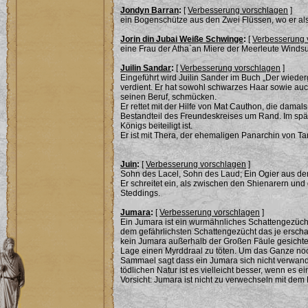
Jondyn Barran
:
[
Verbesserung vorschlagen
]
ein Bogenschütze aus den Zwei Flüssen, wo er als b
Jorin din Jubai Weiße Schwinge
:
[
Verbesserung 
eine Frau der Atha`an Miere der Meerleute Winds
Juilin Sandar
:
[
Verbesserung vorschlagen
]
Eingeführt wird Juilin Sander im Buch „Der wiede
verdient. Er hat sowohl schwarzes Haar sowie auc
seinen Beruf, schmücken.
Er rettet mit der Hilfe von Mat Cauthon, die da
Bestandteil des Freundeskreises um Rand. Im späte
Königs beiteiligt ist.
Er ist mit Thera, der ehemaligen Panarchin von Ta
Juin
:
[
Verbesserung vorschlagen
]
Sohn des Lacel, Sohn des Laud; Ein Ogier aus de
Er schreitet ein, als zwischen den Shienarern un
Steddings.
Jumara
:
[
Verbesserung vorschlagen
]
Ein Jumara ist ein wurmähnliches Schattengezüch
dem gefährlichsten Schattengezücht das je erschaf
kein Jumara außerhalb der Großen Fäule gesichtet.
Lage einen Myrddraal zu töten. Um das Ganze noc
Sammael sagt dass ein Jumara sich nicht verwand
tödlichen Natur ist es vielleicht besser, wenn es ei
Vorsicht: Jumara ist nicht zu verwechseln mit d