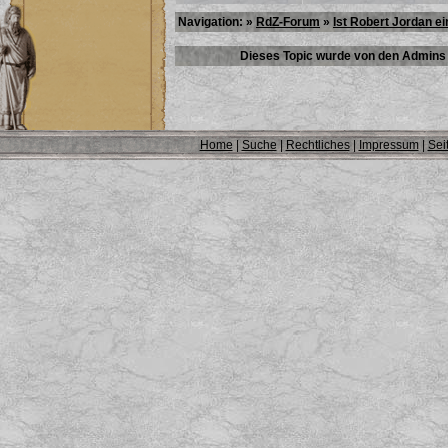
Navigation: »
RdZ-Forum
»
Ist Robert Jordan e
Dieses Topic wurde von den Admins 
Home
|
Suche
|
Rechtliches
|
Impressum
|
Sei