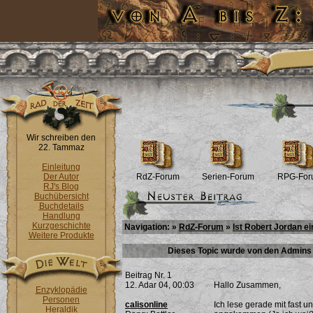
Wir schreiben den
22. Tammaz
Einleitung
Der Autor
RdZ-Forum
Serien-Forum
RPG-For
RJ's Blog
Buchübersicht
Buchdetails
Handlung
Kurzgeschichte
Navigation: »
RdZ-Forum
»
Ist Robert Jordan e
Weitere Produkte
Dieses Topic wurde von den Admins 
Beitrag Nr. 1
12. Adar 04, 00:03
Hallo Zusammen,
Enzyklopädie
Personen
calisonline
Ich lese gerade mit fast u
Heraldik