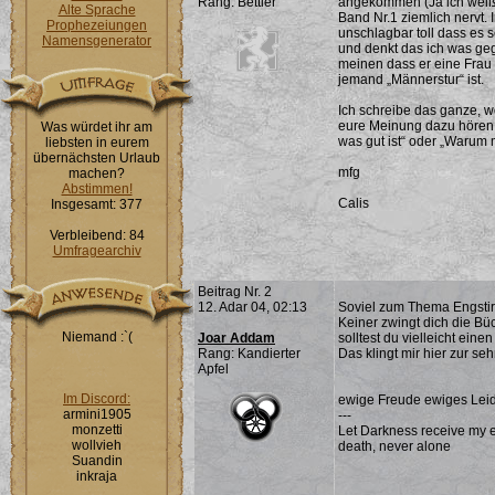
Rang: Bettler
angekommen (Ja ich weiß, i
Alte Sprache
Band Nr.1 ziemlich nervt. 
Prophezeiungen
unschlagbar toll dass es sc
Namensgenerator
und denkt das ich was ge
meinen dass er eine Frau 
jemand „Männerstur“ ist.
Ich schreibe das ganze, w
eure Meinung dazu hören.
Was würdet ihr am
was gut ist“ oder „Warum
liebsten in eurem
übernächsten Urlaub
mfg
machen?
Abstimmen!
Calis
Insgesamt: 377
Verbleibend: 84
Umfragearchiv
Beitrag Nr. 2
12. Adar 04, 02:13
Soviel zum Thema Engstirn
Keiner zwingt dich die Bü
Niemand :`(
Joar Addam
solltest du vielleicht eine
Rang: Kandierter
Das klingt mir hier zur se
Apfel
Im Discord:
ewige Freude ewiges Leid
armini1905
---
monzetti
Let Darkness receive my ev
wollvieh
death, never alone
Suandin
inkraja