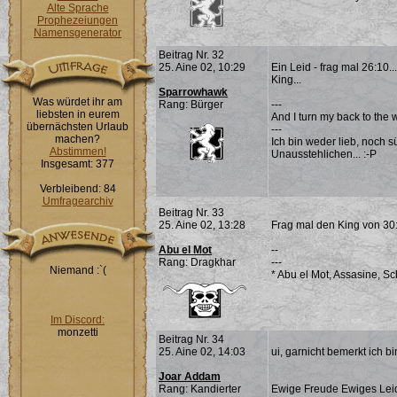
Alte Sprache
Prophezeiungen
Namensgenerator
Beitrag Nr. 32
25. Aine 02, 10:29
Ein Leid - frag mal 26:10..
King...
Sparrowhawk
Was würdet ihr am
Rang: Bürger
---
liebsten in eurem
And I turn my back to the 
übernächsten Urlaub
---
machen?
Ich bin weder lieb, noch s
Abstimmen!
Unausstehlichen... :-P
Insgesamt: 377
Verbleibend: 84
Umfragearchiv
Beitrag Nr. 33
25. Aine 02, 13:28
Frag mal den King von 30:2
Abu el Mot
--
Rang: Dragkhar
---
Niemand :`(
* Abu el Mot, Assasine, S
Im Discord:
monzetti
Beitrag Nr. 34
25. Aine 02, 14:03
ui, garnicht bemerkt ich bi
Joar Addam
Rang: Kandierter
Ewige Freude Ewiges Lei