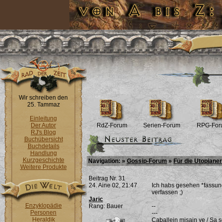
Wir schreiben den
25. Tammaz
Einleitung
Der Autor
RdZ-Forum
Serien-Forum
RPG-For
RJ's Blog
Buchübersicht
Buchdetails
Handlung
Kurzgeschichte
Navigation: »
Gossip-Forum
»
Für die Utopianer
Weitere Produkte
Beitrag Nr. 31
24. Aine 02, 21:47
Ich habs gesehen *fassung
verfassen ;)
Jaric
Enzyklopädie
Rang: Bauer
--
Personen
---
Heraldik
Caballein misain ye / Sa 