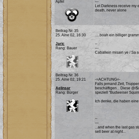
Apfel
---
Let Darkness receive my ev
death, never alone
Beitrag Nr. 35
25. Aine 02, 16:30
.....boah ein billiger gram
Jaric
--
Rang: Bauer
---
Caballein misain ye / Sa 
Beitrag Nr. 36
25. Aine 02, 19:21
-=ACHTUNG=-
Falls jemand Zeit, Truppen,
Aelinsar
beschäftigen... Diese @/
Rang: Bürger
speziell "Budweiser Squirre
Ich denke, die haben eine 
--
---
...and when the last gas s
sell beer at night...