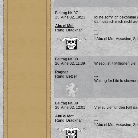
Beitrag Nr. 37
25. Aine 02, 19:23
lol ne sorry ich bekomme
da muss ich mich nicht au
Abu el Mot
Rang: Dragkhar
--
---
* Abu el Mot, Assasine, S
Beitrag Nr. 38
26. Aine 02, 11:39
Wieso, ist 7 Millionen vie
Ragnar
--
Rang: Bettler
---
Waiting for Life to show
Beitrag Nr. 39
26. Aine 02, 12:01
Viel zu viel für den Fall 
Abu el Mot
--
Rang: Dragkhar
---
* Abu el Mot, Assasine, S