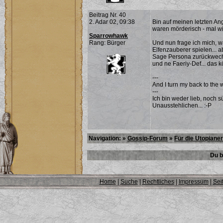
Beitrag Nr. 40
2. Adar 02, 09:38
Bin auf meinen letzten Ang
waren mörderisch - mal wi
Sparrowhawk
Rang: Bürger
Und nun frage ich mich, wa
Elfenzauberer spielen... 
Sage Persona zurückwechse
und ne Faeriy-Def... das
---
And I turn my back to the 
---
Ich bin weder lieb, noch s
Unausstehlichen... :-P
Navigation: »
Gossip-Forum
»
Für die Utopianer
Du b
Home
|
Suche
|
Rechtliches
|
Impressum
|
Sei