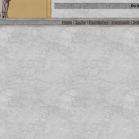
Du b
Home
|
Suche
|
Rechtliches
|
Impressum
|
Sei