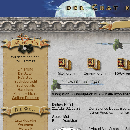
Wir schreiben den
24. Tammaz
Einleitung
Der Autor
RdZ-Forum
Serien-Forum
RPG-For
RJ's Blog
Buchübersicht
Buchdetails
Handlung
Kurzgeschichte
Navigation: »
Gossip-Forum
»
Für die Utopianer
Weitere Produkte
Beitrag Nr. 91
21. Adar 02, 15:33
Der Science Decay ist gra
letzten Ages kann man sic
Abu el Mot
Enzyklopädie
Rang: Dragkhar
--
Personen
---
Heraldik
* Abu el Mot, Assasine, S