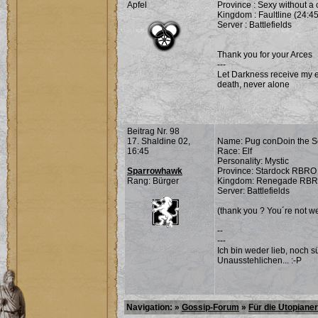
Apfel
Province : Sexy without a
Kingdom : Faultline (24:45
Server : Battlefields
Thank you for your Arces
---
Let Darkness receive my ev
death, never alone
Beitrag Nr. 98
17. Shaldine 02,
Name: Pug conDoin the S
16:45
Race: Elf
Personality: Mystic
Sparrowhawk
Province: Stardock RBRO
Rang: Bürger
Kingdom: Renegade RBRO
Server: Battlefields
(thank you ? You´re not w
--
---
Ich bin weder lieb, noch s
Unausstehlichen... :-P
Navigation: »
Gossip-Forum
»
Für die Utopianer