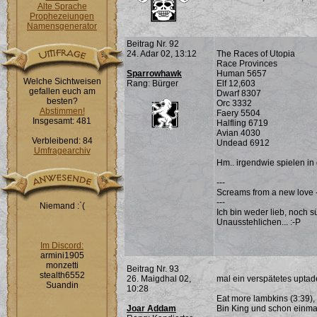
Alte Sprache
Prophezeiungen
Namensgenerator
Beitrag Nr. 92
24. Adar 02, 13:12
The Races of Utopia
Race Provinces
Sparrowhawk
Human 5657
Welche Sichtweisen
Rang: Bürger
Elf 12,603
gefallen euch am
Dwarf 8307
besten?
Orc 3332
Abstimmen!
Faery 5504
Insgesamt: 481
Halfling 6719
Avian 4030
Verbleibend: 84
Undead 6912
Umfragearchiv
Hm.. irgendwie spielen in
---
Screams from a new love - 
---
Niemand :`(
Ich bin weder lieb, noch s
Unausstehlichen... :-P
Im Discord:
armini1905
monzetti
Beitrag Nr. 93
stealth6552
26. Maigdhal 02,
mal ein verspätetes uptad
Suandin
10:28
Eat more lambkins (3:39), F
Joar Addam
Bin King und schon einma