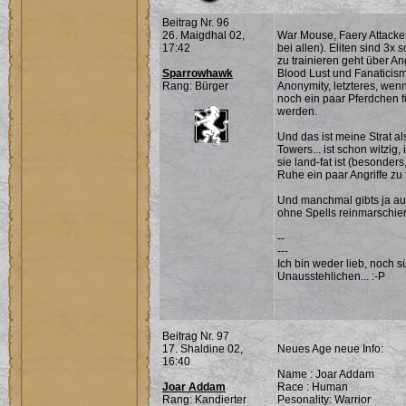
Beitrag Nr. 96
26. Maigdhal 02,
War Mouse, Faery Attacker
17:42
bei allen). Eliten sind 3x 
zu trainieren geht über An
Sparrowhawk
Blood Lust und Fanaticism
Rang: Bürger
Anonymity, letzteres, wen
noch ein paar Pferdchen f
werden.
Und das ist meine Strat a
Towers... ist schon witzig
sie land-fat ist (besonde
Ruhe ein paar Angriffe zu f
Und manchmal gibts ja auch
ohne Spells reinmarschiere
--
---
Ich bin weder lieb, noch s
Unausstehlichen... :-P
Beitrag Nr. 97
17. Shaldine 02,
Neues Age neue Info:
16:40
Name : Joar Addam
Joar Addam
Race : Human
Rang: Kandierter
Pesonality: Warrior