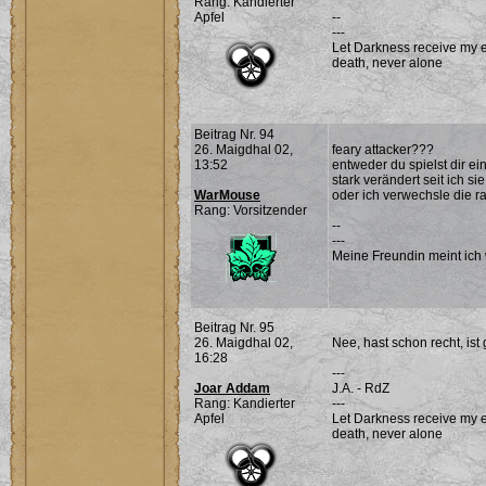
Rang: Kandierter
Apfel
--
---
Let Darkness receive my ev
death, never alone
Beitrag Nr. 94
26. Maigdhal 02,
feary attacker???
13:52
entweder du spielst dir e
stark verändert seit ich s
WarMouse
oder ich verwechsle die ra
Rang: Vorsitzender
--
---
Meine Freundin meint ich 
Beitrag Nr. 95
26. Maigdhal 02,
Nee, hast schon recht, ist 
16:28
---
Joar Addam
J.A. - RdZ
Rang: Kandierter
---
Apfel
Let Darkness receive my ev
death, never alone