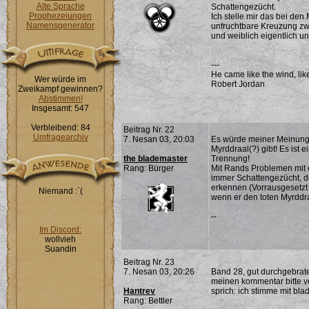
Alte Sprache
Schattengezücht.
Prophezeiungen
Ich stelle mir das bei den
Namensgenerator
unfruchtbare Kreuzung zw
und weiblich eigentlich 
---
He came like the wind, lik
Wer würde im
Robert Jordan
Zweikampf gewinnen?
Abstimmen!
Insgesamt: 547
Verbleibend: 84
Beitrag Nr. 22
Umfragearchiv
7. Nesan 03, 20:03
Es würde meiner Meinung
Myrddraal(?) gibt! Es ist
the blademaster
Trennung!
Rang: Bürger
Mit Rands Problemen mit e
immer Schattengezücht, di
erkennen (Vorrausgesetzt 
Niemand :`(
wenn er den toten Myrddra
--
Im Discord:
wollvieh
Suandin
Beitrag Nr. 23
7. Nesan 03, 20:26
Band 28, gut durchgebrat
meinen kommentar bitte v
Hantrev
sprich: ich stimme mit bla
Rang: Bettler