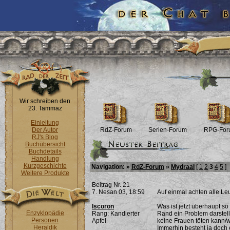
Wir schreiben den
23. Tammaz
Einleitung
Der Autor
RdZ-Forum
Serien-Forum
RPG-For
RJ's Blog
Buchübersicht
Buchdetails
Handlung
Kurzgeschichte
Navigation: »
RdZ-Forum
»
Mydraal
[
1
2
3
4
5
]
Weitere Produkte
Beitrag Nr. 21
7. Nesan 03, 18:59
Auf einmal achten alle Leu
Iscoron
Was ist jetzt überhaupt so
Enzyklopädie
Rang: Kandierter
Rand ein Problem darstell
Personen
Apfel
keine Frauen töten kann/wi
Heraldik
Immerhin besteht ja doch