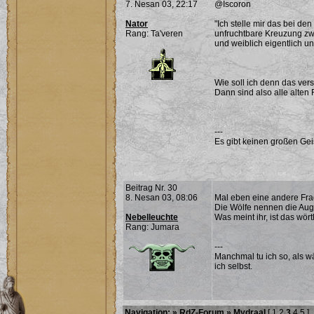
7. Nesan 03, 22:17
@Iscoron
Nator
"Ich stelle mir das bei de
Rang: Ta'veren
unfruchtbare Kreuzung zw
und weiblich eigentlich u
Wie soll ich denn das ver
Dann sind also alle alten
---
Es gibt keinen großen Ge
Beitrag Nr. 30
8. Nesan 03, 08:06
Mal eben eine andere Fra
Die Wölfe nennen die Au
Nebelleuchte
Was meint ihr, ist das wör
Rang: Jumara
---
Manchmal tu ich so, als w
ich selbst.
Navigation: »
RdZ-Forum
»
Mydraal
[
1
2
3
4
5
]