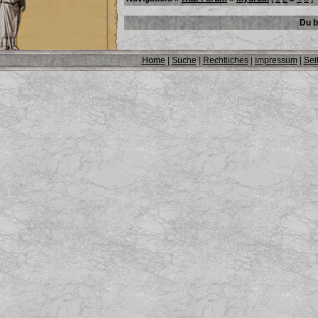
Du b
Home
|
Suche
|
Rechtliches
|
Impressum
|
Sei