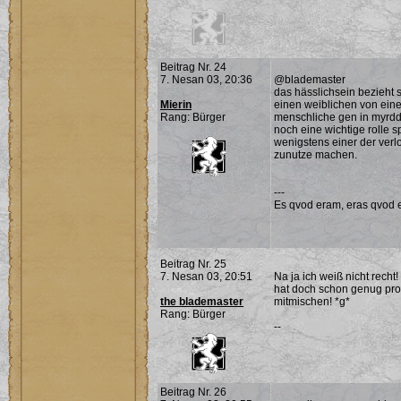
Beitrag Nr. 24
7. Nesan 03, 20:36
@blademaster
das hässlichsein bezieht 
Mierin
einen weiblichen von ein
Rang: Bürger
menschliche gen in myrddra
noch eine wichtige rolle s
wenigstens einer der ver
zunutze machen.
---
Es qvod eram, eras qvod e
Beitrag Nr. 25
7. Nesan 03, 20:51
Na ja ich weiß nicht rech
hat doch schon genug pro
the blademaster
mitmischen! *g*
Rang: Bürger
--
Beitrag Nr. 26