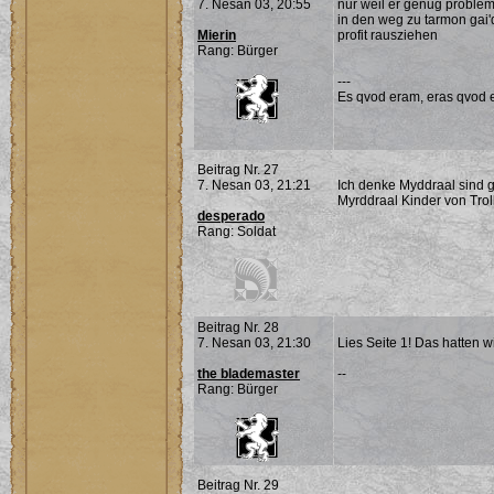
7. Nesan 03, 20:55
nur weil er genug probleme
in den weg zu tarmon gai'd
Mierin
profit rausziehen
Rang: Bürger
---
Es qvod eram, eras qvod e
Beitrag Nr. 27
7. Nesan 03, 21:21
Ich denke Myddraal sind g
Myrddraal Kinder von Trol
desperado
Rang: Soldat
Beitrag Nr. 28
7. Nesan 03, 21:30
Lies Seite 1! Das hatten w
the blademaster
--
Rang: Bürger
Beitrag Nr. 29