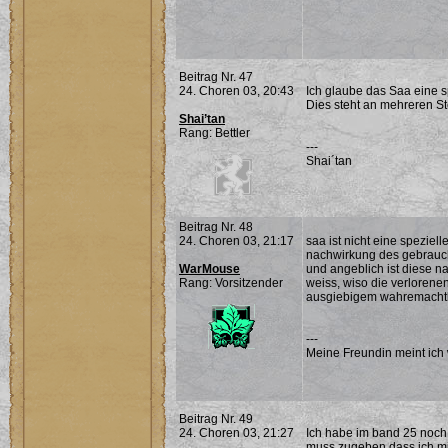
Beitrag Nr. 47
24. Choren 03, 20:43
Ich glaube das Saa eine s
Dies steht an mehreren St
Shai’tan
Rang: Bettler
---
Shai´tan
Beitrag Nr. 48
24. Choren 03, 21:17
saa ist nicht eine speziell
nachwirkung des gebrauc
WarMouse
und angeblich ist diese 
Rang: Vorsitzender
weiss, wiso die verlorene
ausgiebigem wahremachtk
---
Meine Freundin meint ich 
Beitrag Nr. 49
24. Choren 03, 21:27
Ich habe im band 25 noch
muss zugeben dass ich mic