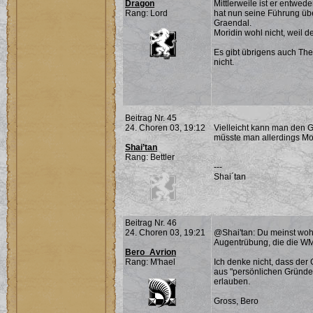
Dragon
Mittlerweile ist er entwed
Rang: Lord
hat nun seine Führung ü
Graendal.
Moridin wohl nicht, weil 
Es gibt übrigens auch The
nicht.
Beitrag Nr. 45
24. Choren 03, 19:12
Vielleicht kann man den 
müsste man allerdings Mo
Shai’tan
Rang: Bettler
---
Shai´tan
Beitrag Nr. 46
24. Choren 03, 19:21
@Shai'tan: Du meinst wohl
Augentrübung, die die WM 
Bero_Avrion
Rang: M'hael
Ich denke nicht, dass der
aus "persönlichen Gründe
erlauben.
Gross, Bero