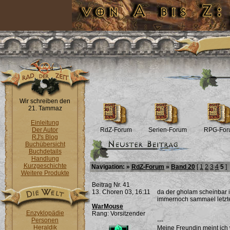
Wir schreiben den
21. Tammaz
Einleitung
Der Autor
RdZ-Forum
Serien-Forum
RPG-For
RJ's Blog
Buchübersicht
Buchdetails
Handlung
Kurzgeschichte
Navigation: »
RdZ-Forum
»
Band 20
[
1
2
3
4
5
]
Weitere Produkte
Beitrag Nr. 41
13. Choren 03, 16:11
da der gholam scheinbar i
immernoch sammael letzten
WarMouse
Enzyklopädie
Rang: Vorsitzender
Personen
---
Heraldik
Meine Freundin meint ich 