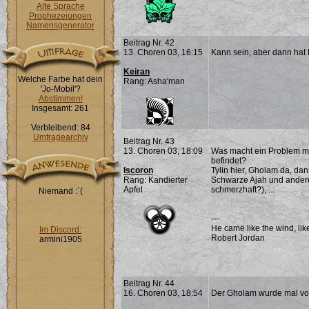
Alte Sprache
Prophezeiungen
Namensgenerator
Beitrag Nr. 42
13. Choren 03, 16:15
Kann sein, aber dann hat 
Keiran
Welche Farbe hat dein
Rang: Asha'man
'Jo-Mobil'?
Abstimmen!
Insgesamt: 261
Verbleibend: 84
Umfragearchiv
Beitrag Nr. 43
13. Choren 03, 18:09
Was macht ein Problem me
befindet?
Iscoron
Tylin hier, Gholam da, d
Rang: Kandierter
Schwarze Ajah und andere 
Apfel
schmerzhaft?), ...
Niemand :`(
---
He came like the wind, lik
Im Discord:
Robert Jordan
armini1905
Beitrag Nr. 44
16. Choren 03, 18:54
Der Gholam wurde mal vo