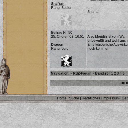
Shai’tan
Rang: Bettler
---
Shai´tan
Beitrag Nr. 50
25. Choren 03, 16:51
Also Moridin ist vom Wahr
unbewußt) und wohl auch 
Dragon
Eine körperliche Auswirku
Rang: Lord
noch kommen.
Navigation: »
RdZ-Forum
»
Band 20
[
1
2
3
4
5
]
Du b
Home
|
Suche
|
Rechtliches
|
Impressum
|
Sei