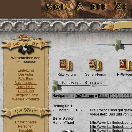
Wir schreiben den
25. Tammaz
Einleitung
Der Autor
RdZ-Forum
Serien-Forum
RPG-For
RJ's Blog
Buchübersicht
Buchdetails
Handlung
Kurzgeschichte
Navigation: »
RdZ-Forum
»
Bilder
[
1
2
3
4
5
6
7
Weitere Produkte
Beitrag Nr. 111
7. Choren 03, 18:25
Die Trollocs sind gut getr
vorgestellt. Das Bild von C
Bero_Avrion
Enzyklopädie
Rang: M'hael
http://www.battleduck.c
Personen
http://www.battleduck.co
Heraldik
http://www.battleduck.co