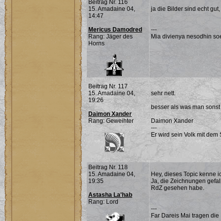
Beitrag Nr. 116
15. Amadaine 04,
ja die Bilder sind echt gut,
14:47
Mericus Damodred
---
Rang: Jäger des
Mia divienya nesodhin soe
Horns
Beitrag Nr. 117
15. Amadaine 04,
sehr nett.
19:26
besser als was man sonst 
Daimon Xander
Rang: Geweihter
Daimon Xander
---
Er wird sein Volk mit dem 
Beitrag Nr. 118
15. Amadaine 04,
Hey, dieses Topic kenne ich
19:35
Ja, die Zeichnungen gefall
RdZ gesehen habe.
Astasha La'hab
Rang: Lord
---
Far Dareis Mai tragen die