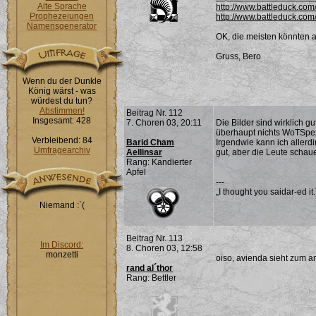
Alte Sprache
http://www.battleduck.co
Prophezeiungen
http://www.battleduck.co
Namensgenerator
OK, die meisten könnten 
Gruss, Bero
Wenn du der Dunkle
König wärst - was
würdest du tun?
Abstimmen!
Beitrag Nr. 112
Insgesamt: 428
7. Choren 03, 20:11
Die Bilder sind wirklich g
überhaupt nichts WoTSpezi
Verbleibend: 84
Barid Cham
Irgendwie kann ich allerdi
Umfragearchiv
Aellinsar
gut, aber die Leute schaue
Rang: Kandierter
Apfel
---
„I thought you saidar-ed it
Niemand :`(
Beitrag Nr. 113
Im Discord:
8. Choren 03, 12:58
monzetti
oiso, avienda sieht zum an
rand al´thor
Rang: Bettler