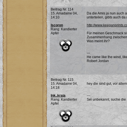
Beitrag Nr. 114
15. Amadaine 04,
Da die Amis ja nun auch 
14:10
unterteilen, gibts auch d
Iscoron
http://www.keeganprints.
Rang: Kandierter
Apfel
Für meinen Geschmack sin
Zusammenhang zwischen d
Was meint ihr?
---
He came like the wind, lik
Robert Jordan
Beitrag Nr. 115
15. Amadaine 04,
hey die sind gut, vor alle
14:18
Ink..kraja
---
Rang: Kandierter
Sei unbekannt, suche die 
Apfel