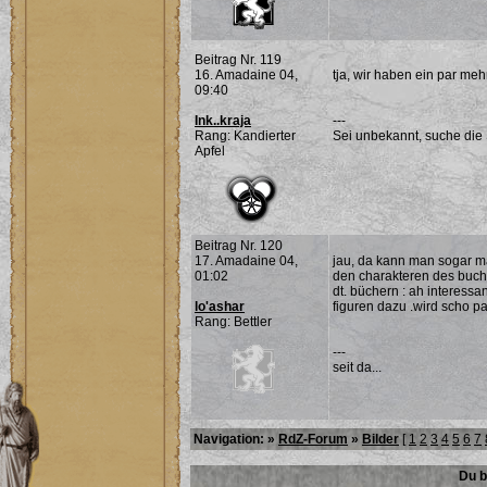
Beitrag Nr. 119
16. Amadaine 04,
tja, wir haben ein par meh
09:40
Ink..kraja
---
Rang: Kandierter
Sei unbekannt, suche die 
Apfel
Beitrag Nr. 120
17. Amadaine 04,
jau, da kann man sogar ma
01:02
den charakteren des buch
dt. büchern : ah interessan
lo'ashar
figuren dazu .wird scho pa
Rang: Bettler
---
seit da...
Navigation: »
RdZ-Forum
»
Bilder
[
1
2
3
4
5
6
7
Du b