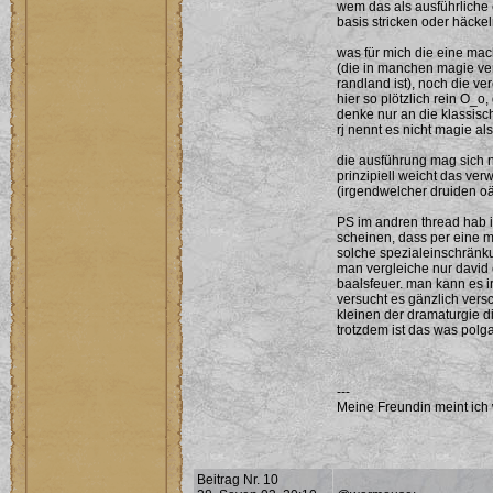
wem das als ausführliche 
basis stricken oder häcke
was für mich die eine mac
(die in manchen magie ve
randland ist), noch die ve
hier so plötzlich rein O_o
denke nur an die klassisc
rj nennt es nicht magie al
die ausführung mag sich n
prinzipiell weicht das v
(irgendwelcher druiden oä)
PS im andren thread hab i
scheinen, dass per eine m
solche spezialeinschränk
man vergleiche nur david
baalsfeuer. man kann es 
versucht es gänzlich vers
kleinen der dramaturgie 
trotzdem ist das was polg
---
Meine Freundin meint ich 
Beitrag Nr. 10