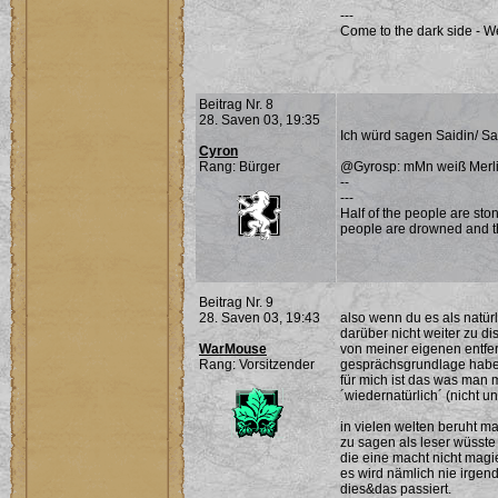
---
Come to the dark side - W
Beitrag Nr. 8
28. Saven 03, 19:35
Ich würd sagen Saidin/ Sa
Cyron
Rang: Bürger
@Gyrosp: mMn weiß Merlin 
--
---
Half of the people are ston
people are drowned and th
Beitrag Nr. 9
28. Saven 03, 19:43
also wenn du es als natür
darüber nicht weiter zu dis
WarMouse
von meiner eigenen entfer
Rang: Vorsitzender
gesprächsgrundlage habe
für mich ist das was man 
´wiedernatürlich´ (nicht u
in vielen welten beruht mag
zu sagen als leser wüsst
die eine macht nicht magie
es wird nämlich nie irgend
dies&das passiert.