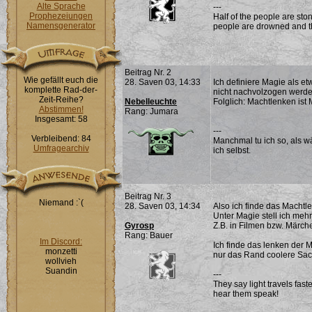
Alte Sprache
---
Prophezeiungen
Half of the people are ston
Namensgenerator
people are drowned and th
Beitrag Nr. 2
Wie gefällt euch die
28. Saven 03, 14:33
Ich definiere Magie als e
komplette Rad-der-
nicht nachvolzogen werde
Zeit-Reihe?
Nebelleuchte
Folglich: Machtlenken ist 
Abstimmen!
Rang: Jumara
Insgesamt: 58
---
Verbleibend: 84
Manchmal tu ich so, als w
Umfragearchiv
ich selbst.
Beitrag Nr. 3
Niemand :`(
28. Saven 03, 14:34
Also ich finde das Machtle
Unter Magie stell ich meh
Gyrosp
Z.B. in Filmen bzw. Märch
Rang: Bauer
Im Discord:
Ich finde das lenken der 
monzetti
nur das Rand coolere Sach
wollvieh
Suandin
---
They say light travels fas
hear them speak!