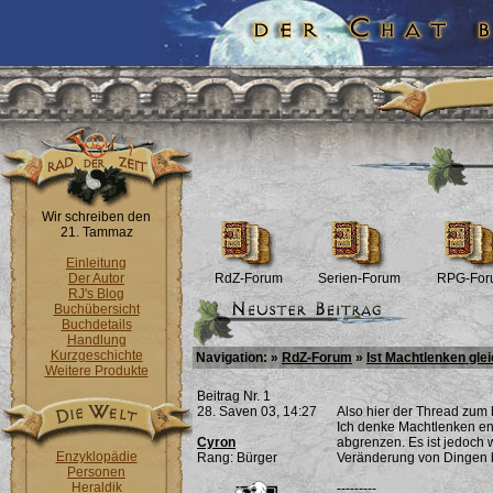
Wir schreiben den
21. Tammaz
Einleitung
Der Autor
RdZ-Forum
Serien-Forum
RPG-For
RJ's Blog
Buchübersicht
Buchdetails
Handlung
Kurzgeschichte
Navigation: »
RdZ-Forum
»
Ist Machtlenken gle
Weitere Produkte
Beitrag Nr. 1
28. Saven 03, 14:27
Also hier der Thread zum
Ich denke Machtlenken ent
Cyron
abgrenzen. Es ist jedoch w
Enzyklopädie
Rang: Bürger
Veränderung von Dingen 
Personen
Heraldik
---------