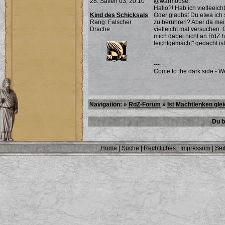
28. Saven 03, 20:10
@warmouse:
Hallo?! Hab ich vielleeic
Kind des Schicksals
Oder glaubst Du etwa ich
Rang: Falscher
zu berühren? Aber da meine
Drache
vielleicht mal versuchen. 
mich dabei nicht an RdZ h
leichtgemacht" gedacht ist.
---
Come to the dark side - W
Navigation: »
RdZ-Forum
»
Ist Machtlenken gle
Du b
Home
|
Suche
|
Rechtliches
|
Impressum
|
Sei