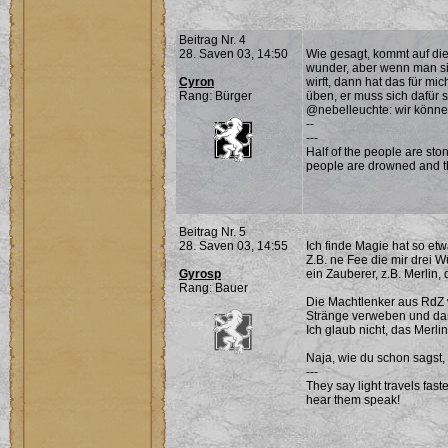
Beitrag Nr. 4
28. Saven 03, 14:50
Wie gesagt, kommt auf die 
wunder, aber wenn man sich
Cyron
wirft, dann hat das für mi
Rang: Bürger
üben, er muss sich dafür
@nebelleuchte: wir können
--
---
Half of the people are ston
people are drowned and th
Beitrag Nr. 5
28. Saven 03, 14:55
Ich finde Magie hat so et
Z.B. ne Fee die mir drei 
Gyrosp
ein Zauberer, z.B. Merlin,
Rang: Bauer
Die Machtlenker aus RdZ 
Stränge verweben und da
Ich glaub nicht, das Merli
Naja, wie du schon sagst, 
---
They say light travels fas
hear them speak!