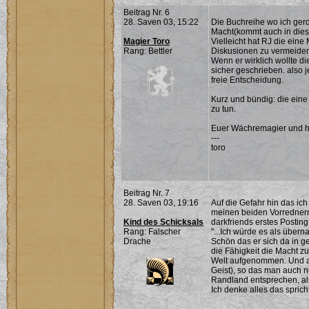
Beitrag Nr. 6
28. Saven 03, 15:22
Die Buchreihe wo ich gerd
Macht(kommt auch in diese
Magier Toro
Vielleicht hat RJ die eine
Rang: Bettler
Diskusionen zu vermeide
Wenn er wirklich wollte d
sicher geschrieben. also
freie Entscheidung.
Kurz und bündig: die ein
zu tun.
Euer Wächremagier und hü
---
toro
Beitrag Nr. 7
28. Saven 03, 19:16
Auf die Gefahr hin das ic
meinen beiden Vorrednern
Kind des Schicksals
darkfriends erstes Posti
Rang: Falscher
"...Ich würde es als über
Drache
Schön das er sich da in g
die Fähigkeit die Macht zu
Welt aufgenommen. Und a
Geist), so das man auch 
Randland entsprechen, als
Ich denke alles das spricht