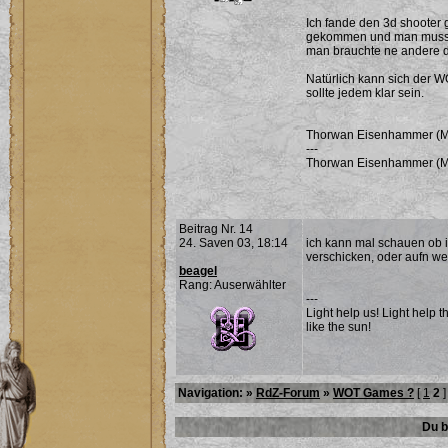
Ich fande den 3d shooter 
gekommen und man musste 
man brauchte ne andere d
Natürlich kann sich der W
sollte jedem klar sein.
Thorwan Eisenhammer (Mög
---
Thorwan Eisenhammer (Mög
Beitrag Nr. 14
24. Saven 03, 18:14
ich kann mal schauen ob ic
verschicken, oder aufn we
beagel
Rang: Auserwählter
---
Light help us! Light help t
like the sun!
Navigation: »
RdZ-Forum
»
WOT Games ?
[
1
2
]
Du b