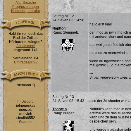
Alte Sprache
Prophezeiungen
Namensgenerator
Beitrag Nr. 12
24. Saven 03, 14:56
hallo erst mal!
Napfton
Rang: Steinmetz
den mod zu nwn find ich n
Habt ihr vor, euch das
mit anderer story und nam
Rad der Zeit als
Hörbuch zuzulegen?
das wot game find ich eben
Abstimmen!
Insgesamt: 141
die mod zu morrowind kenn
Verbleibend: 84
wenn du irgenwelche cool
Umfragearchiv
mal gothic 1+2. die rocken
---
Vi veri veniversum vivus vi
Niemand :`(
Beitrag Nr. 13
24. Saven 03, 15:43
also der 3d shooter war zu
Im Discord:
jelnpueskas
Thorwan
Natürlich kann man in nem
monzetti
Rang: Bürger
erstmal wäre das zu rech
wollvieh
kann und zu dem müsste im
stealth6552
gespeichert sein.
Suandin
und würde madashar sofort