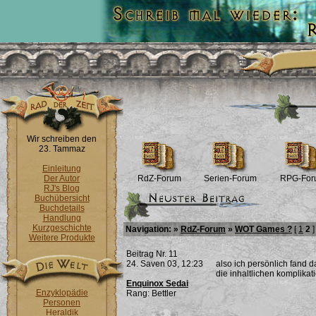
Wir schreiben den
23. Tammaz
Einleitung
Der Autor
RdZ-Forum
Serien-Forum
RPG-For
RJ's Blog
Buchübersicht
Buchdetails
Handlung
Kurzgeschichte
Navigation: »
RdZ-Forum
»
WOT Games ?
[
1
2
]
Weitere Produkte
Beitrag Nr. 11
24. Saven 03, 12:23
also ich persönlich fand 
die inhaltlichen komplika
Enquinox Sedai
Enzyklopädie
Rang: Bettler
Personen
Heraldik