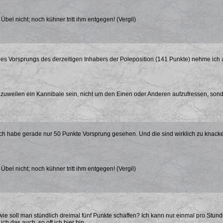
bel nicht; noch kühner tritt ihm entgegen! (Vergil)
es Vorsprungs des derzeitigen Inhabers der Poleposition (141 Punkte) nehme ich an
uweilen ein Kannibale sein, nicht um den Einen oder Anderen aufzufressen, sond
h habe gerade nur 50 Punkte Vorsprung gesehen. Und die sind wirklich zu knacken
bel nicht; noch kühner tritt ihm entgegen! (Vergil)
wie soll man stündlich dreimal fünf Punkte schaffen? Ich kann nur einmal pro Stund
ch das auch, so oft ich hier bin.