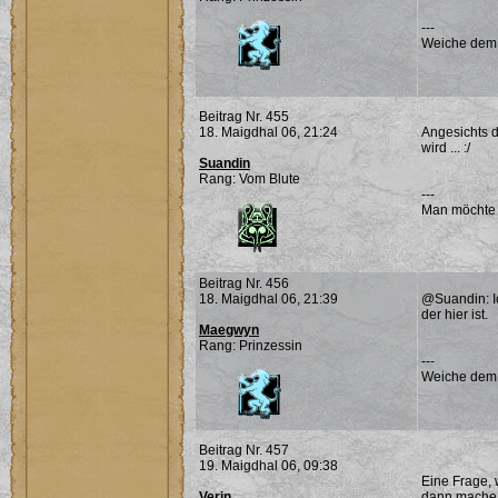
---
Weiche dem Ü
Beitrag Nr. 455
18. Maigdhal 06, 21:24
Angesichts d
wird ... :/
Suandin
Rang: Vom Blute
---
Man möchte z
Beitrag Nr. 456
18. Maigdhal 06, 21:39
@Suandin: Ic
der hier ist.
Maegwyn
Rang: Prinzessin
---
Weiche dem Ü
Beitrag Nr. 457
19. Maigdhal 06, 09:38
Eine Frage, 
Verin
dann mache i