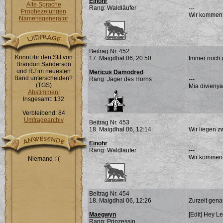
Einohr
Alte Sprache
Rang: Waldläufer
---
Prophezeiungen
Wir kommen
Namensgenerator
Beitrag Nr. 452
Könnt ihr den Stil von
17. Maigdhal 06, 20:50
Immer noch g
Brandon Sanderson
und RJ im neuesten
Mericus Damodred
Band unterscheiden?
Rang: Jäger des Horns
---
(TGS)
Mia divienya
Abstimmen!
Insgesamt: 132
Verbleibend: 84
Umfragearchiv
Beitrag Nr. 453
18. Maigdhal 06, 12:14
Wir liegen z
Einohr
Rang: Waldläufer
---
Wir kommen
Niemand :`(
Beitrag Nr. 454
18. Maigdhal 06, 12:26
Zurzeit gena
Maegwyn
[Edit] Hey Le
Rang: Prinzessin