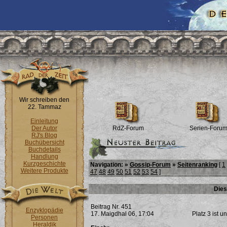
Wir schreiben den
22. Tammaz
Einleitung
Der Autor
RdZ-Forum
Serien-Foru
RJ's Blog
Buchübersicht
Buchdetails
Handlung
Kurzgeschichte
Navigation: »
Gossip-Forum
»
Seitenranking
[
1
Weitere Produkte
47
48
49
50
51
52
53
54
]
Dies
Beitrag Nr. 451
Enzyklopädie
17. Maigdhal 06, 17:04
Platz 3 ist 
Personen
Heraldik