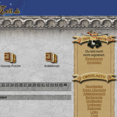
Du bist noch
nicht registriert.
Registrieren
Anmelden
Gossip-Forum
Kritikforum
1
32
33
34
35
36
37
38
39
40
41
42
43
44
45
46
Neuigkeiten
Foren-Übersicht
Artikelübersicht
sten!
Bücherecke
Grußkarten
Umfragen
Ratespiel
Links
Chat