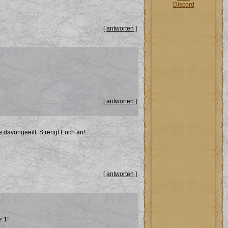
Discord
[
antworten
]
[
antworten
]
te davongeeilt. Strengt Euch an!
[
antworten
]
z 1!