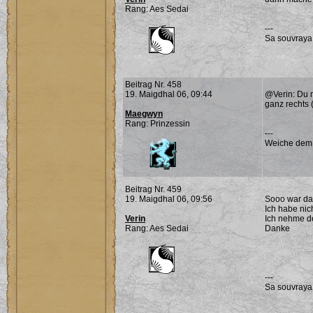
Rang: Aes Sedai
---
Sa souvraya
Beitrag Nr. 458
19. Maigdhal 06, 09:44
@Verin: Du m
ganz rechts 
Maegwyn
Rang: Prinzessin
---
Weiche dem Ü
Beitrag Nr. 459
19. Maigdhal 06, 09:56
Sooo war das
Ich habe nic
Verin
Ich nehme de
Rang: Aes Sedai
Danke
---
Sa souvraya