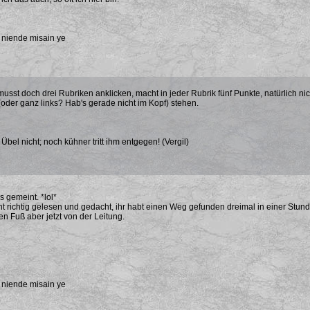
 niende misain ye
usst doch drei Rubriken anklicken, macht in jeder Rubrik fünf Punkte, natürlich ni
(oder ganz links? Hab's gerade nicht im Kopf) stehen.
bel nicht; noch kühner tritt ihm entgegen! (Vergil)
 gemeint. *lol*
ht richtig gelesen und gedacht, ihr habt einen Weg gefunden dreimal in einer Stu
n Fuß aber jetzt von der Leitung.
 niende misain ye