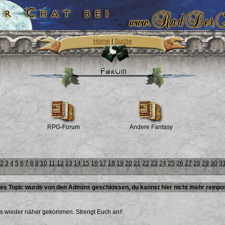
Home
|
Suche
m
RPG-Forum
Andere Fantasy
2
3
4
5
6
7
8
9
10
11
12
13
14
15
16
17
18
19
20
21
22
23
24
25
26
27
28
29
30
3
es Topic wurde von den Admins geschlossen, du kannst hier nicht mehr reinpo
uns wieder näher gekommen. Strengt Euch an!!