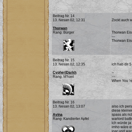
Beitrag Nr. 14
13. Nesan 02, 12:31
Zockt auch w
Thorwan
Rang: Bürger
Thorwan Eis
---
Thorwan Eis
Beitrag Nr. 15
13. Nesan 02, 12:35
ich hab dir 
Cypher|Darkh
--
Rang: M'hael
---
When You 're
Beitrag Nr. 16
13. Nesan 02, 13:07
also ich per
diese kleine
Avina
spass als ric
Rang: Kandierter Apfel
warlord batt
ich würde ja
imho wäre es
joar und war