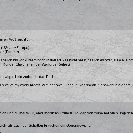
entan Wc3 süchtig.
 (USeast+Europe)
ser (Europe)
hatte ich bis vor kurzem noch installiert was nicht heißt, das ich es öfter, als vielle
n RundenStrat. Teilen der Warlords Reihe :)
e ewiges Leid zerbrecht das Rad
 receive my every breath, with her own - Let our lives speak in answer unto death,
h ab und zu mal WC3, aber meistens Offline!! Die Map von
Avina
hat auch ungesehe
Licht als auch der Schatten brauchen ein Gegengewicht.