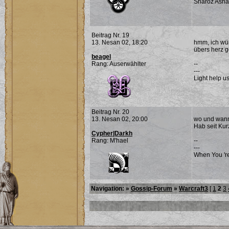
Sharoz Ash
Beitrag Nr. 19
13. Nesan 02, 18:20
hmm, ich wür
übers herz g
beagel
Rang: Auserwählter
--
---
Light help us
Beitrag Nr. 20
13. Nesan 02, 20:00
wo und wann 
Hab seit Kur
Cypher|Darkh
Rang: M'hael
--
---
When You 're
Navigation: »
Gossip-Forum
»
Warcraft3
[
1
2
3