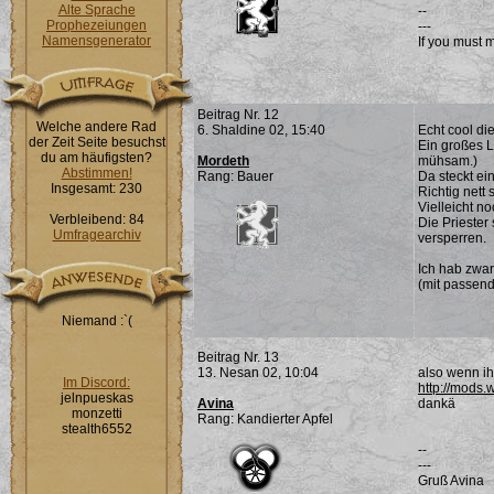
Alte Sprache
--
Prophezeiungen
---
Namensgenerator
If you must 
Beitrag Nr. 12
Welche andere Rad
6. Shaldine 02, 15:40
Echt cool die
der Zeit Seite besuchst
Ein großes L
du am häufigsten?
Mordeth
mühsam.)
Abstimmen!
Rang: Bauer
Da steckt ei
Insgesamt: 230
Richtig nett
Vielleicht n
Verbleibend: 84
Die Priester
Umfragearchiv
versperren.
Ich hab zwar
(mit passend
Niemand :`(
Beitrag Nr. 13
13. Nesan 02, 10:04
also wenn ih
Im Discord:
http://mods.
jelnpueskas
Avina
dankä
monzetti
Rang: Kandierter Apfel
stealth6552
--
---
Gruß Avina