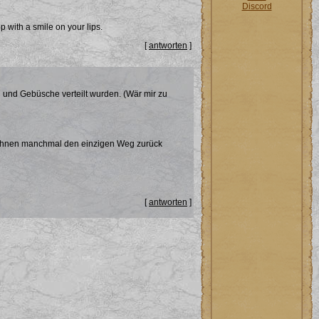
Discord
p with a smile on your lips.
[
antworten
]
l und Gebüsche verteilt wurden. (Wär mir zu
nd ihnen manchmal den einzigen Weg zurück
[
antworten
]