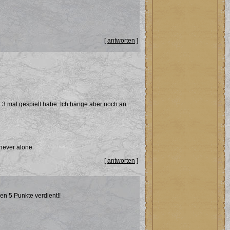
[
antworten
]
icht 3 mal gespielt habe. Ich hänge aber noch an
 never alone
[
antworten
]
n 5 Punkte verdient!!