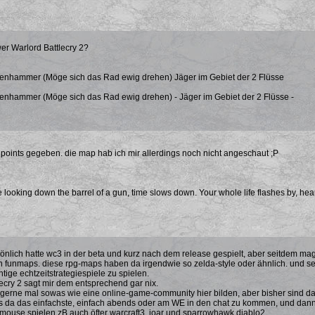
er Warlord Battlecry 2?
enhammer (Möge sich das Rad ewig drehen) Jäger im Gebiet der 2 Flüsse
enhammer (Möge sich das Rad ewig drehen) - Jäger im Gebiet der 2 Flüsse -
5 points gegeben. die map hab ich mir allerdings noch nicht angeschaut ;P
 looking down the barrel of a gun, time slows down. Your whole life flashes by, hea
sönlich hatte wc3 in der beta und kurz nach dem release gespielt, aber seitdem mag 
n funmaps. diese rpg-maps haben da irgendwie so zelda-style oder ähnlich. und 
htige echtzeitstrategiespiele zu spielen.
lecry 2 sagt mir dem entsprechend gar nix.
 gerne mal sowas wie eine online-game-community hier bilden, aber bisher sind da 
 da das einfachste, einfach abends oder am WE in den chat zu kommen, und dann 
mouse spielen zB auch öfter warcraft3. joar und sparrowhawk diablo2.