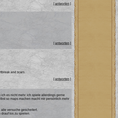
[
antworten
]
[
antworten
]
rtbreak and scars.
[
antworten
]
ich es nicht mehr. ich spiele allerdings gerne
selbst so maps machen macht mir persönlich mehr
alle versuche gescheitert.
drauf los zu spielen.