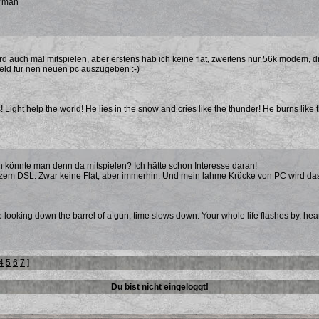
a'man
d auch mal mitspielen, aber erstens hab ich keine flat, zweitens nur 56k modem, dr
eld für nen neuen pc auszugeben :-)
! Light help the world! He lies in the snow and cries like the thunder! He burns like 
könnte man denn da mitspielen? Ich hätte schon Interesse daran!
zem DSL. Zwar keine Flat, aber immerhin. Und mein lahme Krücke von PC wird das 
 looking down the barrel of a gun, time slows down. Your whole life flashes by, hea
4
5
6
7
]
Du bist nicht eingeloggt!