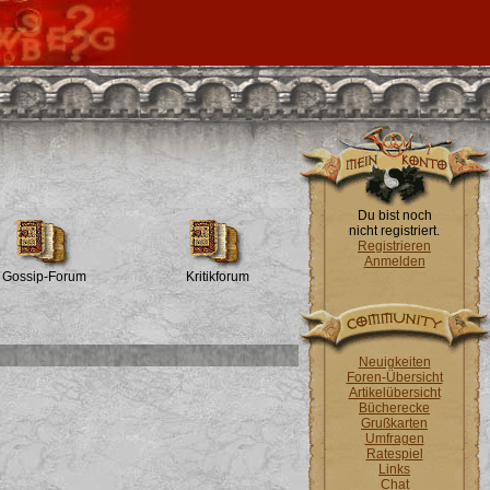
Du bist noch
nicht registriert.
Registrieren
Anmelden
Gossip-Forum
Kritikforum
Neuigkeiten
Foren-Übersicht
Artikelübersicht
Bücherecke
Grußkarten
Umfragen
Ratespiel
Links
Chat