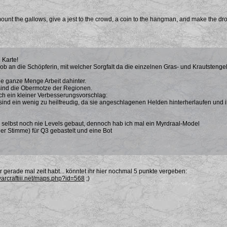
mount the gallows, give a jest to the crowd, a coin to the hangman, and make the dro
 Karte!
ob an die Schöpferin, mit welcher Sorgfalt da die einzelnen Gras- und Krautstenge
ne ganze Menge Arbeit dahinter.
 sind die Obermotze der Regionen.
och ein kleiner Verbesserungsvorschlag:
 sind ein wenig zu heilfreudig, da sie angeschlagenen Helden hinterherlaufen u
 selbst noch nie Levels gebaut, dennoch hab ich mal ein Myrdraal-Model
er Stimme) für Q3 gebastelt und eine Bot
r gerade mal zeit habt... könntet ihr hier nochmal 5 punkte vergeben:
warcraftiii.net/maps.php?id=568
;)