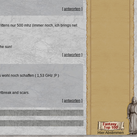
[
antworten
]
ittens nur 500 mhz (immer noch, ich brings net
the sun!
[
antworten
]
wohl noch schaffen ( 1,53 GHz ;P )
rtbreak and scars.
[
antworten
]
Hier Abstimmen