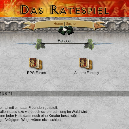
Home
|
Suche
m
RPG-Forum
Andere Fantasy
4
5
6
7
]
e mal mit ein paar Freunden gespielt.
fallen, dass s zu viert doch schon recht eng im Wald wird.
enn jeder Held dann noch eine Kreatur beschwört.
großzügigere Wege wären nicht schlecht.
op.