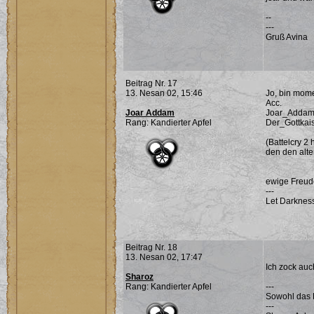
--
---
Gruß Avina
Beitrag Nr. 17
13. Nesan 02, 15:46
Jo, bin mom
Acc.
Joar Addam
Joar_Addam
Rang: Kandierter Apfel
Der_Gottkai
(Battelcry 2 
den den alte
ewige Freud
---
Let Darkness
Beitrag Nr. 18
13. Nesan 02, 17:47
Ich zock auc
Sharoz
Rang: Kandierter Apfel
---
Sowohl das 
---