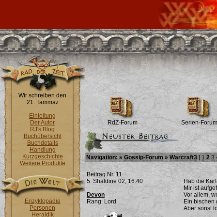
Wir schreiben den
21. Tammaz
Einleitung
Der Autor
RdZ-Forum
Serien-Foru
RJ's Blog
Buchübersicht
Buchdetails
Handlung
Kurzgeschichte
Navigation: »
Gossip-Forum
»
Warcraft3
[
1
2
3
Weitere Produkte
Beitrag Nr. 11
5. Shaldine 02, 16:40
Hab die Kart
Mir ist aufge
Devon
Vor allem, w
Enzyklopädie
Rang: Lord
Ein bischen 
Personen
Aber sonst t
Heraldik