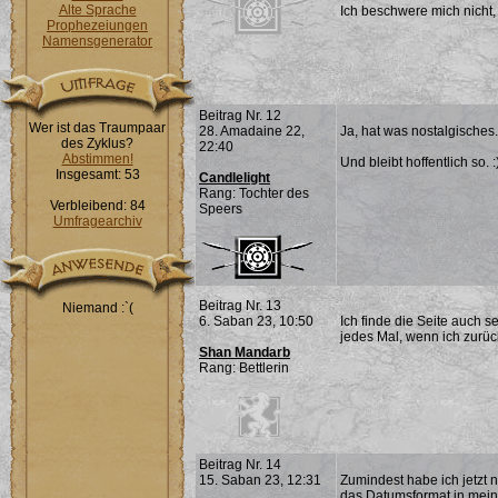
Alte Sprache
Ich beschwere mich nicht, 
Prophezeiungen
Namensgenerator
Beitrag Nr. 12
Wer ist das Traumpaar
28. Amadaine 22,
Ja, hat was nostalgisches.
des Zyklus?
22:40
Abstimmen!
Und bleibt hoffentlich so. :
Insgesamt: 53
Candlelight
Rang: Tochter des
Verbleibend: 84
Speers
Umfragearchiv
Beitrag Nr. 13
Niemand :`(
6. Saban 23, 10:50
Ich finde die Seite auch s
jedes Mal, wenn ich zurüc
Shan Mandarb
Rang: Bettlerin
Beitrag Nr. 14
15. Saban 23, 12:31
Zumindest habe ich jetzt 
das Datumsformat in meine