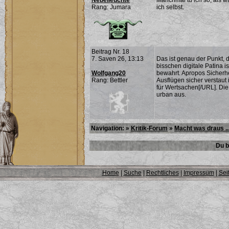
Nebelleuchte
Manchmal tu ich so, als w
Rang: Jumara
ich selbst.
Beitrag Nr. 18
7. Saven 26, 13:13
Das ist genau der Punkt, d
bisschen digitale Patina i
Wolfgang20
bewahrt. Apropos Sicherhe
Rang: Bettler
Ausflügen sicher verstaut i
für Wertsachen[/URL]. Di
urban aus.
Navigation: »
Kritik-Forum
»
Macht was draus ..
Du b
Home
|
Suche
|
Rechtliches
|
Impressum
|
Sei