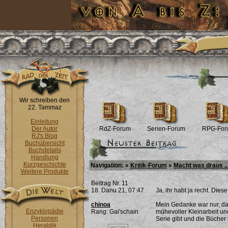
Wir schreiben den
22. Tammaz
Einleitung
Der Autor
RdZ-Forum
Serien-Forum
RPG-For
RJ's Blog
Buchübersicht
Buchdetails
Handlung
Kurzgeschichte
Navigation: »
Kritik-Forum
»
Macht was draus ..
Weitere Produkte
Beitrag Nr. 11
18. Danu 21, 07:47
Ja, ihr habt ja recht. Dies
chinoa
Mein Gedanke war nur, das
Enzyklopädie
Rang: Gai'schain
mühevoller Kleinarbeit und
Personen
Serie gibt und die Bücher
Heraldik