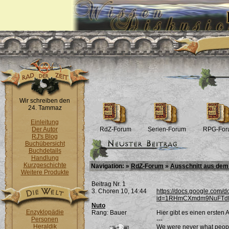
Wir schreiben den
24. Tammaz
Einleitung
Der Autor
RdZ-Forum
Serien-Forum
RPG-For
RJ's Blog
Buchübersicht
Buchdetails
Handlung
Kurzgeschichte
Navigation: »
RdZ-Forum
»
Ausschnitt aus dem
Weitere Produkte
Beitrag Nr. 1
3. Choren 10, 14:44
https://docs.google.com/
id=1RHmCXmdm9NuFTdP
Nuto
Enzyklopädie
Rang: Bauer
Hier gibt es einen ersten
Personen
---
Heraldik
We were never what peop