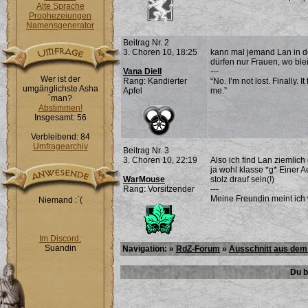
Alte Sprache
Prophezeiungen
Namensgenerator
Beitrag Nr. 2
3. Choren 10, 18:25
kann mal jemand Lan in de
dürfen nur Frauen, wo blei
Vana Diell
---
Wer ist der
Rang: Kandierter
“No. I’m not lost. Finally. 
umgänglichste Asha
Apfel
me.”
´man?
Abstimmen!
Insgesamt: 56
Verbleibend: 84
Umfragearchiv
Beitrag Nr. 3
3. Choren 10, 22:19
Also ich find Lan ziemlich
ja wohl klasse *g* Einer 
WarMouse
stolz drauf sein(!)
Rang: Vorsitzender
---
Meine Freundin meint ich 
Niemand :`(
Im Discord:
Suandin
Navigation: »
RdZ-Forum
»
Ausschnitt aus dem
Du b