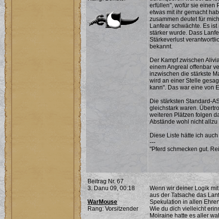
erfüllen", wofür sie einen
etwas mit ihr gemacht habe
zusammen deutet für mich
Lanfear schwächte. Es ist
stärker wurde. Dass Lanfea
Stärkeverlust verantwortli
bekannt.
Der Kampf zwischen Alivia
einem Angreal offenbar ve
inzwischen die stärkste M
wird an einer Stelle gesag
kann". Das war eine von E
Die stärksten Standard-AS
gleichstark waren. Übertr
weiteren Plätzen folgen 
Abstände wohl nicht allzu 
Diese Liste hätte ich auch
---
"Pferd schmecken gut. Rei
Beitrag Nr. 67
3. Danu 09, 00:18
Wenn wir deiner Logik mi
aus der Tatsache das Lanf
WarMouse
Spekulation in allen Ehre
Rang: Vorsitzender
Wie du dich vielleicht eri
Moiraine hatte es aller wa