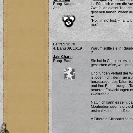
Rang: Kandierter
ist. Für mich waren die Au
Apfel
Zweifel an dieser Theorie
gesehen haben, waren auch
---
“No. I’m not lost. Finally. 
me.”
Beitrag Nr. 70
4. Danu 09, 16:19
Warum sollte sie in Rhui
?
Jain Charin
Rang: Bauer
Sie hat in Cairhien erstma
gestorben wäre, weil er n
Und für den Verlauf der We
ist oder nicht, denn sie i
herausragendes Talent ist 
und ihre Entdeckungen/Tal
neueren Entwicklungen (vi
zweitrangig.
Natürlich kann es sein, da
Moghedien oder (storytech
erstmal keinen handfesten
---
A Elbereth Gilthoniel / o me