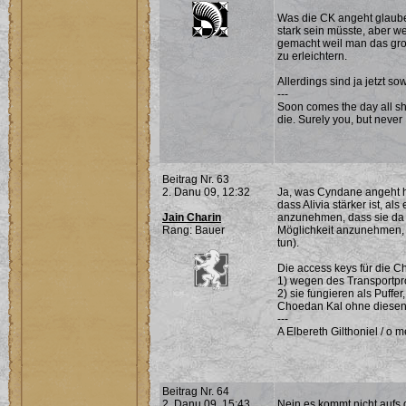
Was die CK angeht glaube
stark sein müsste, aber we
gemacht weil man das gro
zu erleichtern.
Allerdings sind ja jetzt s
---
Soon comes the day all sh
die. Surely you, but never I
Beitrag Nr. 63
2. Danu 09, 12:32
Ja, was Cyndane angeht ha
dass Alivia stärker ist, als
Jain Charin
anzunehmen, dass sie da k
Rang: Bauer
Möglichkeit anzunehmen, w
tun).
Die access keys für die C
1) wegen des Transportp
2) sie fungieren als Puffer
Choedan Kal ohne diesen 
---
A Elbereth Gilthoniel / o me
Beitrag Nr. 64
2. Danu 09, 15:43
Nein es kommt nicht aufs 