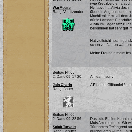
(wie Kreuzbergler ja auch
WarMouse
Nynaeve hat Alivia doch i
Rang: Vorsitzender
über ein Angreal sondern 
Machtlenker mit all dem 
dürfte Lanfears Einschät
Alivia im Gegensatz zu de
bekommen hat sehr gut im
Hat vielleicht noch irgend
schon vor Jahren während 
---
Meine Freundin meint ich 
Beitrag Nr. 65
2. Danu 09, 17:20
Ah, dann sorry!
---
Jain Charin
A Elbereth Gilthoniel / o me
Rang: Bauer
Beitrag Nr. 66
2. Danu 09, 22:56
Dass die Eelfinn Kenntnis
Mats Amulett denkt. Wir w
Salak Turvalis
Türrahmen-Ter'angreal auf
Rang: Behüter
durchqueren würde. Es is