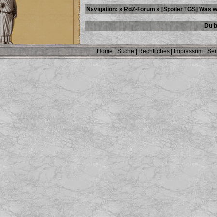
Navigation: »
RdZ-Forum
»
[Spoiler TGS] Was wi
Du b
Home
|
Suche
|
Rechtliches
|
Impressum
|
Sei