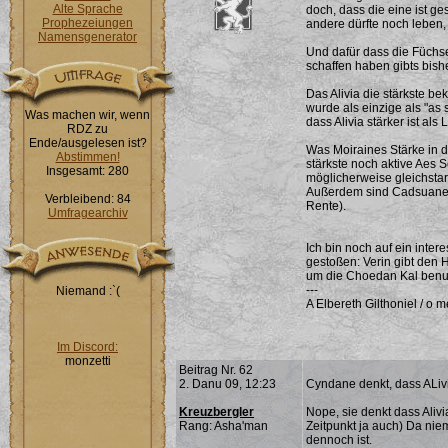
Alte Sprache
doch, dass die eine ist g
Prophezeiungen
andere dürfte noch leben
Namensgenerator
Und dafür dass die Füchs
schaffen haben gibts bish
Das Alivia die stärkste be
wurde als einzige als "a
Was machen wir, wenn
dass Alivia stärker ist als 
RDZ zu
Ende/ausgelesen ist?
Was Moiraines Stärke in d
Abstimmen!
stärkste noch aktive Aes 
Insgesamt: 280
möglicherweise gleichstar
Außerdem sind Cadsuane 
Verbleibend: 84
Rente).
Umfragearchiv
Ich bin noch auf ein inte
gestoßen: Verin gibt den 
um die Choedan Kal benu
---
Niemand :`(
A Elbereth Gilthoniel / o me
Im Discord:
monzetti
Beitrag Nr. 62
2. Danu 09, 12:23
Cyndane denkt, dass ALivia
Kreuzbergler
Nope, sie denkt dass Aliv
Rang: Asha'man
Zeitpunkt ja auch) Da niem
dennoch ist.