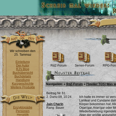
Wir schreiben den
25. Tammaz
Einleitung
Der Autor
RdZ-Forum
Serien-Forum
RPG-For
RJ's Blog
Buchübersicht
Buchdetails
Handlung
Kurzgeschichte
Navigation: »
RdZ-Forum
»
[Spoiler TGS] Was wi
Weitere Produkte
Beitrag Nr. 61
2. Danu 09, 10:24
Ich hatte es immer so ver
Lanfear und Cyndane dah
Jain Charin
Körper bekommen hat. Alle
Enzyklopädie
Rang: Bauer
Osan'gar, Aran'gar oder Mo
Personen
Wiederbelebung irgendetw
Heraldik
Aber der größte anzunehm