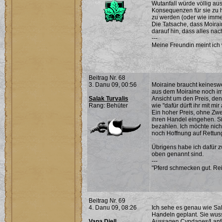
Wutanfall würde völlig a
Konsequenzen für sie zu
zu werden (oder wie imm
Die Tatsache, dass Moirai
darauf hin, dass alles nach 
---
Meine Freundin meint ich 
Beitrag Nr. 68
3. Danu 09, 00:56
Moiraine braucht keineswe
aus dem Moiraine noch imm
Salak Turvalis
Ansicht um den Preis, den s
Rang: Behüter
wie "dafür dürft ihr mit mi
Ein hoher Preis, ohne Zwei
ihren Handel eingehen. Si
bezahlen. Ich möchte nicht
noch Hoffnung auf Rettung
Übrigens habe ich dafür z
oben genannt sind.
---
"Pferd schmecken gut. Rei
Beitrag Nr. 69
4. Danu 09, 08:26
Ich sehe es genau wie Sal
Handeln geplant. Sie wuss
Vana Diell
Aussagen Cyndanes/Lanfea