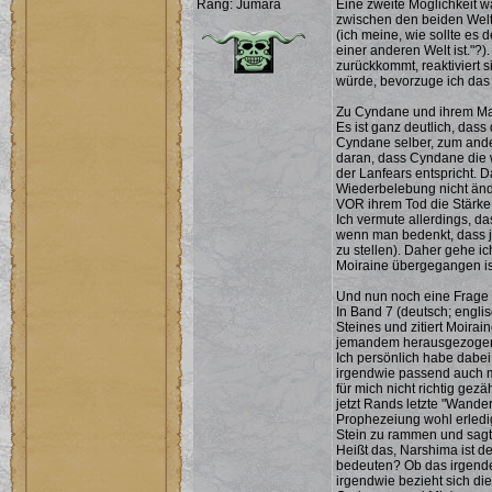
Rang: Jumara
Eine zweite Möglichkeit w
zwischen den beiden Welte
(ich meine, wie sollte es 
einer anderen Welt ist."?)
zurückkommt, reaktiviert 
würde, bevorzuge ich das 
Zu Cyndane und ihrem Mac
Es ist ganz deutlich, dass
Cyndane selber, zum ande
daran, dass Cyndane die wi
der Lanfears entspricht. D
Wiederbelebung nicht ände
VOR ihrem Tod die Stärke 
Ich vermute allerdings, da
wenn man bedenkt, dass j
zu stellen). Daher gehe ic
Moiraine übergegangen is
Und nun noch eine Frage 
In Band 7 (deutsch; engl
Steines und zitiert Moir
jemandem herausgezogen w
Ich persönlich habe dabei
irgendwie passend auch m
für mich nicht richtig gezä
jetzt Rands letzte "Wander
Prophezeiung wohl erledigt
Stein zu rammen und sagt 
Heißt das, Narshima ist d
bedeuten? Ob das irgende
irgendwie bezieht sich d