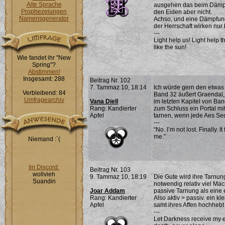
Alte Sprache
ausgehen das beim Dämpfen
Prophezeiungen
den Eiden aber nicht.
Namensgenerator
Achso, und eine Dämpfung h
der Herrschaft wirken nur
---
Light help us! Light help t
like the sun!
Wie fandet ihr "New
Spring"?
Abstimmen!
Insgesamt: 288
Beitrag Nr. 102
7. Tammaz 10, 18:14
Ich würde gern den etwas
Verbleibend: 84
Band 32 äußert Graendal,
Umfragearchiv
Vana Diell
im letzten Kapitel von Ba
Rang: Kandierter
zum Schluss ein Portal mit
Apfel
tarnen, wenn jede Aes Sed
---
“No. I’m not lost. Finally. 
me.”
Niemand :`(
Im Discord:
Beitrag Nr. 103
wollvieh
9. Tammaz 10, 18:19
Die Gute wird ihre Tarnu
Suandin
notwendig relativ viel Mac
Joar Addam
passive Tarnung als eine
Rang: Kandierter
Also aktiv > passiv. ein 
Apfel
samt ihres Affen hochhebt 
---
Let Darkness receive my ev