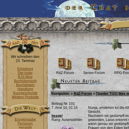
Wir schreiben den
23. Tammaz
Einleitung
Der Autor
RdZ-Forum
Serien-Forum
RPG-For
RJ's Blog
Buchübersicht
Buchdetails
Handlung
Kurzgeschichte
Navigation: »
RdZ-Forum
»
[Spoiler TGS] Was wi
Weitere Produkte
Beitrag Nr. 101
7. Aine 10, 01:16
Nunja, enstehen tut die Al
Gesicht.
beagel
Nachdem sie gedämpft wu
Enzyklopädie
Rang: Auserwählter
geworden, Laras erkennt s
Personen
wann genau sie gedämpft w
Heraldik
Frauen von den Eiden bef