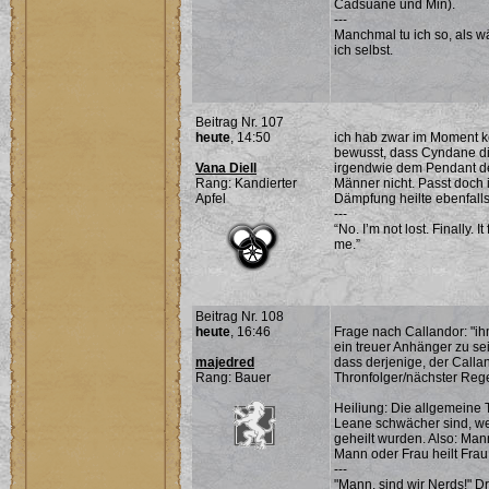
Cadsuane und Min).
---
Manchmal tu ich so, als w
ich selbst.
Beitrag Nr. 107
heute
, 14:50
ich hab zwar im Moment k
bewusst, dass Cyndane die 
Vana Diell
irgendwie dem Pendant d
Rang: Kandierter
Männer nicht. Passt doch 
Apfel
Dämpfung heilte ebenfalls
---
“No. I’m not lost. Finally. 
me.”
Beitrag Nr. 108
heute
, 16:46
Frage nach Callandor: "
ein treuer Anhänger zu sei
majedred
dass derjenige, der Calla
Rang: Bauer
Thronfolger/nächster Rege
Heiliung: Die allgemeine 
Leane schwächer sind, weil
geheilt wurden. Also: Mann
Mann oder Frau heilt Frau
---
"Mann, sind wir Nerds!" D