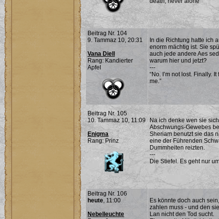
death, never alone
Beitrag Nr. 104
9. Tammaz 10, 20:31
In die Richtung hatte ich 
enorm mächtig ist. Sie spü
Vana Diell
auch jede andere Aes seda
Rang: Kandierter
warum hier und jetzt?
Apfel
---
“No. I’m not lost. Finally. 
me.”
Beitrag Nr. 105
10. Tammaz 10, 11:09
Na ich denke wen sie sich
Abschwungs-Gewebes benu
Enigma
Sheriam benutzt sie das na
Rang: Prinz
eine der Führenden Schw
Dummheiten reizten.
---
Die Stiefel. Es geht nur um
Beitrag Nr. 106
heute
, 11:00
Es könnte doch auch sein
zahlen muss - und den sie 
Nebelleuchte
Lan nicht den Tod sucht.