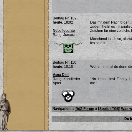
Beitrag Nr. 109
heute
, 18:02
Das mit dem Nachfolgen im
Zudem heißt es im Englisch
Nebelleuchte
Zeichen für eine zeitliche
Rang: Jumara
---
Manchmal tu ich so, als w
ich selbst.
Beitrag Nr. 110
heute
, 18:18
Woher nimmst du denn di
Vana Diell
---
Rang: Kandierter
“No. I’m not lost. Finally. 
Apfel
me.”
Navigation: »
RdZ-Forum
»
[Spoiler TGS] Was wi
Du b