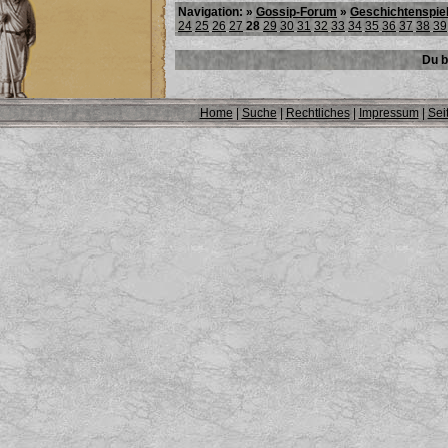
Navigation: »
Gossip-Forum
»
Geschichtenspie
24
25
26
27
28
29
30
31
32
33
34
35
36
37
38
39
Du b
Home
|
Suche
|
Rechtliches
|
Impressum
|
Sei