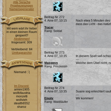
Alte Sprache
Prophezeiungen
Namensgenerator
Beitrag Nr. 272
4. Aine 07, 10:15
Nach etwa 5 Minuten des w
dass das Licht - das natür
Tracer
Mit wem wärt ihr lieber
Rang: Soldat
in einen kleinen Raum
gesperrt?
Abstimmen!
Insgesamt: 309
Verbleibend: 84
Beitrag Nr. 273
Umfragearchiv
4. Aine 07, 10:35
In diesem Spalt saß schw
---
Maegwyn
Weiche dem Übel nicht; noc
Rang: Prinzessin
Niemand :`(
Im Discord:
Beitrag Nr. 274
armini1905
4. Aine 07, 10:35
Suaire sog erleichtert sau
wolfofaustria
---
monzetti
Einohr
Wir kommen!
wollvieh
Rang: Waldläufer
stealth6552
sharoz