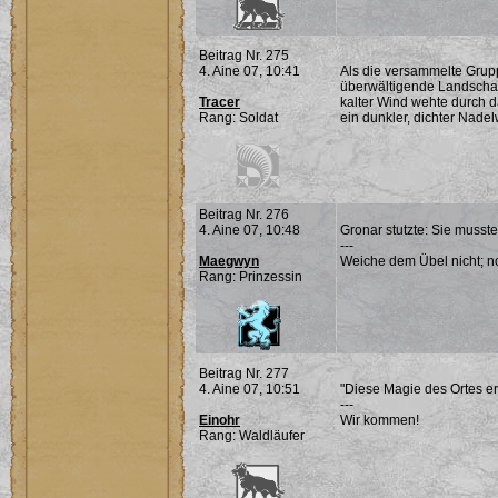
Beitrag Nr. 275
4. Aine 07, 10:41
Als die versammelte Grupp
überwältigende Landschaft
Tracer
kalter Wind wehte durch da
Rang: Soldat
ein dunkler, dichter Nade
Beitrag Nr. 276
4. Aine 07, 10:48
Gronar stutzte: Sie musst
---
Maegwyn
Weiche dem Übel nicht; noc
Rang: Prinzessin
Beitrag Nr. 277
4. Aine 07, 10:51
"Diese Magie des Ortes er
---
Einohr
Wir kommen!
Rang: Waldläufer