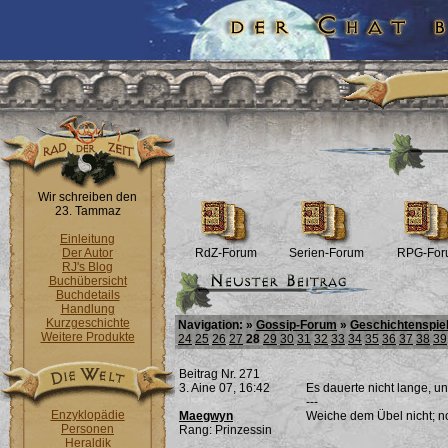
Wir schreiben den
23. Tammaz
Einleitung
Der Autor
RdZ-Forum
Serien-Forum
RPG-For
RJ's Blog
Buchübersicht
Buchdetails
Handlung
Kurzgeschichte
Navigation: »
Gossip-Forum
»
Geschichtenspie
Weitere Produkte
24
25
26
27
28
29
30
31
32
33
34
35
36
37
38
39
Beitrag Nr. 271
3. Aine 07, 16:42
Es dauerte nicht lange, un
---
Enzyklopädie
Maegwyn
Weiche dem Übel nicht; noc
Personen
Rang: Prinzessin
Heraldik