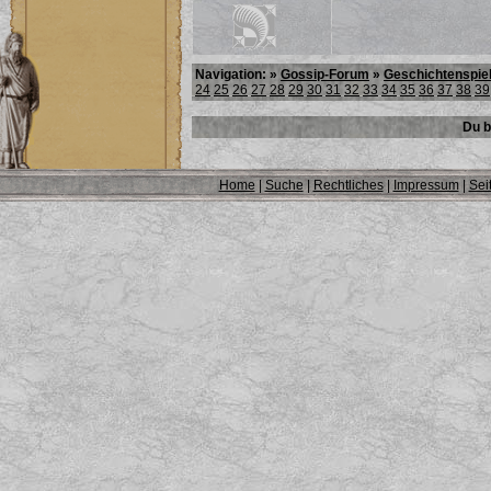
Navigation: »
Gossip-Forum
»
Geschichtenspie
24
25
26
27
28
29
30
31
32
33
34
35
36
37
38
39
Du b
Home
|
Suche
|
Rechtliches
|
Impressum
|
Sei