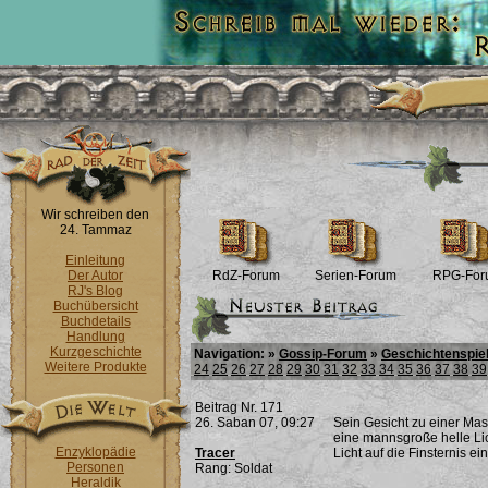
Wir schreiben den
24. Tammaz
Einleitung
Der Autor
RdZ-Forum
Serien-Forum
RPG-For
RJ's Blog
Buchübersicht
Buchdetails
Handlung
Kurzgeschichte
Navigation: »
Gossip-Forum
»
Geschichtenspie
Weitere Produkte
24
25
26
27
28
29
30
31
32
33
34
35
36
37
38
39
Beitrag Nr. 171
26. Saban 07, 09:27
Sein Gesicht zu einer Mask
eine mannsgroße helle Li
Enzyklopädie
Tracer
Licht auf die Finsternis ein
Personen
Rang: Soldat
Heraldik