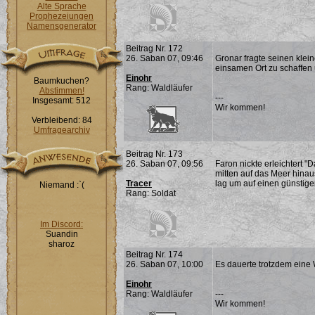
Alte Sprache
Prophezeiungen
Namensgenerator
Beitrag Nr. 172
26. Saban 07, 09:46
Gronar fragte seinen klei
einsamen Ort zu schaffen
Einohr
Baumkuchen?
Rang: Waldläufer
Abstimmen!
---
Insgesamt: 512
Wir kommen!
Verbleibend: 84
Umfragearchiv
Beitrag Nr. 173
26. Saban 07, 09:56
Faron nickte erleichtert "
mitten auf das Meer hinaus
Tracer
lag um auf einen günstig
Niemand :`(
Rang: Soldat
Im Discord:
Suandin
sharoz
Beitrag Nr. 174
26. Saban 07, 10:00
Es dauerte trotzdem eine
Einohr
Rang: Waldläufer
---
Wir kommen!