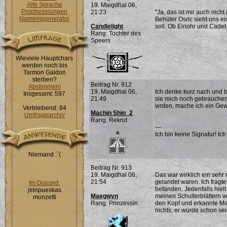
Alte Sprache
19. Maigdhal 06,
Prophezeiungen
21:23
"Ja, das ist mir auch nich
Namensgenerator
Behüter Osric sieht uns e
Candlelight
soll. Ob Einohr und Cade
Rang: Tochter des
Speers
Wieviele Hauptchars
werden noch bis
Tarmon Gaidon
sterben?
Beitrag Nr. 912
Abstimmen!
19. Maigdhal 06,
Ich denke kurz nach und be
Insgesamt: 597
21:49
sie mich noch gebrauchen.
wrden, mache ich ein Gew
Verbleibend: 84
Machin Shin_2
Umfragearchiv
Rang: Rekrut
---
Ich bin keine Signatur! Ich 
Niemand :`(
Beitrag Nr. 913
19. Maigdhal 06,
Das war wirklich ein sehr
21:54
gelandet waren. Ich fragte
Im Discord:
befanden. Jedenfalls hiel
jelnpueskas
Maegwyn
meinen Schulterblättern ve
monzetti
Rang: Prinzessin
den Kopf und erkannte Mac
nichts, er würde schon s