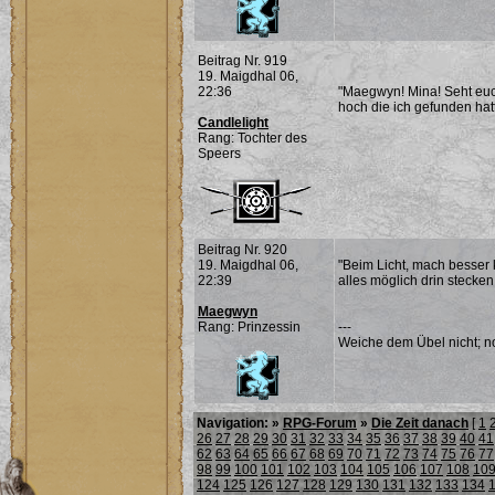
Beitrag Nr. 919
19. Maigdhal 06,
22:36
"Maegwyn! Mina! Seht euch 
hoch die ich gefunden hat
Candlelight
Rang: Tochter des
Speers
Beitrag Nr. 920
19. Maigdhal 06,
"Beim Licht, mach besser k
22:39
alles möglich drin stecken
Maegwyn
Rang: Prinzessin
---
Weiche dem Übel nicht; noc
Navigation: »
RPG-Forum
»
Die Zeit danach
[
1
26
27
28
29
30
31
32
33
34
35
36
37
38
39
40
41
62
63
64
65
66
67
68
69
70
71
72
73
74
75
76
77
98
99
100
101
102
103
104
105
106
107
108
10
124
125
126
127
128
129
130
131
132
133
134