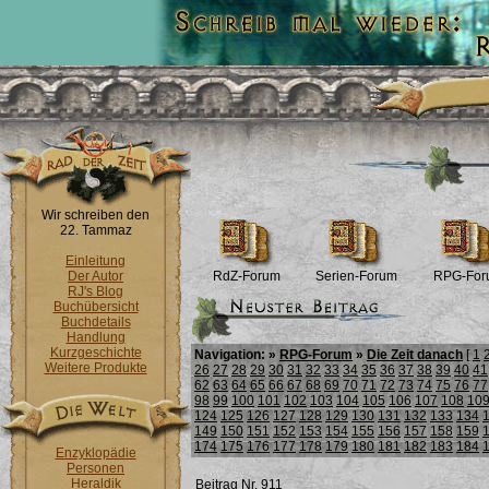
Wir schreiben den
22. Tammaz
Einleitung
Der Autor
RdZ-Forum
Serien-Forum
RPG-For
RJ's Blog
Buchübersicht
Buchdetails
Handlung
Kurzgeschichte
Navigation: »
RPG-Forum
»
Die Zeit danach
[
1
Weitere Produkte
26
27
28
29
30
31
32
33
34
35
36
37
38
39
40
41
62
63
64
65
66
67
68
69
70
71
72
73
74
75
76
77
98
99
100
101
102
103
104
105
106
107
108
10
124
125
126
127
128
129
130
131
132
133
134
149
150
151
152
153
154
155
156
157
158
159
174
175
176
177
178
179
180
181
182
183
184
Enzyklopädie
Personen
Heraldik
Beitrag Nr. 911