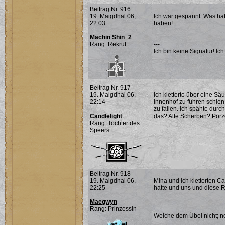
Beitrag Nr. 916
19. Maigdhal 06,
Ich war gespannt. Was ha
22:03
haben!
Machin Shin_2
Rang: Rekrut
---
Ich bin keine Signatur! Ich 
Beitrag Nr. 917
19. Maigdhal 06,
Ich kletterte über eine Sä
22:14
Innenhof zu führen schien
zu fallen. Ich spähte dur
Candlelight
das? Alte Scherben? Porz
Rang: Tochter des
Speers
Beitrag Nr. 918
19. Maigdhal 06,
Mina und ich kletterten C
22:25
hatte und uns und diese 
Maegwyn
Rang: Prinzessin
---
Weiche dem Übel nicht; noc