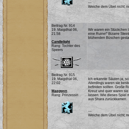
---
Weiche dem Übel nicht; noc
Beitrag Nr. 914
19. Maigdhal 06,
Wir waren ein Stückchen l
21:58
eine Ruine!" Bizarre Stein
blühenden Büschen gesta
Candlelight
Rang: Tochter des
Speers
Beitrag Nr. 915
19. Maigdhal 06,
Ich erkannte Säulen ja, 
22:02
Allerdings waren sie besti
befinden sollten. Große Ri
Maegwyn
Kreuz und quer waren sie d
Rang: Prinzessin
lassen. Wie dieses Spiel 
aus Shara zurückkamen.
---
Weiche dem Übel nicht; noc