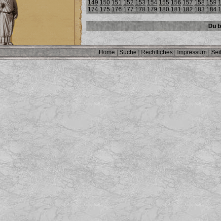
149
150
151
152
153
154
155
156
157
158
159
174
175
176
177
178
179
180
181
182
183
184
Du b
Home
|
Suche
|
Rechtliches
|
Impressum
|
Sei