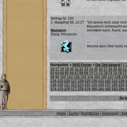
Beitrag Nr. 100
2. Maigdhal 06, 22:27
"Ich kenne mich zwar nicht
Mauseloch unbewacht sein 
Maegwyn
vermitteln kann. Rand, wa
Rang: Prinzessin
---
Weiche dem Übel nicht; noc
Navigation: »
RPG-Forum
»
Die Zeit danach
[
1
26
27
28
29
30
31
32
33
34
35
36
37
38
39
40
41
62
63
64
65
66
67
68
69
70
71
72
73
74
75
76
77
98
99
100
101
102
103
104
105
106
107
108
10
124
125
126
127
128
129
130
131
132
133
134
149
150
151
152
153
154
155
156
157
158
159
174
175
176
177
178
179
180
181
182
183
184
Du b
Home
|
Suche
|
Rechtliches
|
Impressum
|
Sei