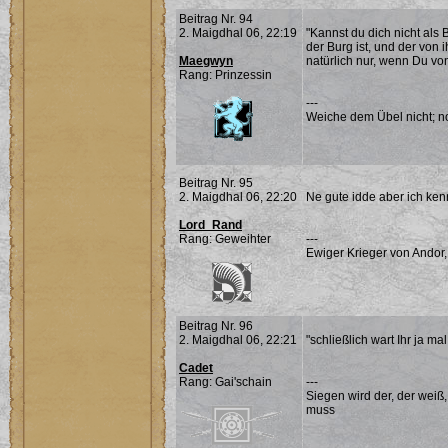
Beitrag Nr. 94
2. Maigdhal 06, 22:19
"Kannst du dich nicht als
der Burg ist, und der von
Maegwyn
natürlich nur, wenn Du von
Rang: Prinzessin
---
Weiche dem Übel nicht; noc
Beitrag Nr. 95
2. Maigdhal 06, 22:20
Ne gute idde aber ich ken
Lord_Rand
Rang: Geweihter
---
Ewiger Krieger von Andor,
Beitrag Nr. 96
2. Maigdhal 06, 22:21
"schließlich wart Ihr ja m
Cadet
Rang: Gai'schain
---
Siegen wird der, der weiß
muss