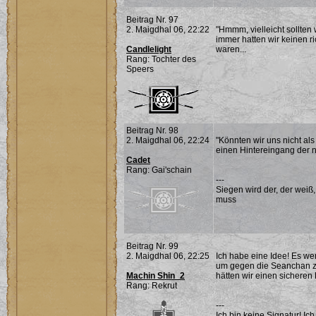
Beitrag Nr. 97
2. Maigdhal 06, 22:22
"Hmmm, vielleicht sollten 
immer hatten wir keinen ri
Candlelight
waren...
Rang: Tochter des
Speers
Beitrag Nr. 98
2. Maigdhal 06, 22:24
"Könnten wir uns nicht als
einen Hintereingang der nu
Cadet
Rang: Gai'schain
---
Siegen wird der, der weiß
muss
Beitrag Nr. 99
2. Maigdhal 06, 22:25
Ich habe eine Idee! Es w
um gegen die Seanchan zu
Machin Shin_2
hätten wir einen sicheren 
Rang: Rekrut
---
Ich bin keine Signatur! Ich 