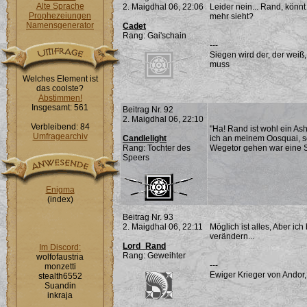
Alte Sprache
2. Maigdhal 06, 22:06
Leider nein... Rand, könn
Prophezeiungen
mehr sieht?
Namensgenerator
Cadet
Rang: Gai'schain
---
Siegen wird der, der weiß
muss
Welches Element ist
das coolste?
Abstimmen!
Insgesamt: 561
Beitrag Nr. 92
2. Maigdhal 06, 22:10
Verbleibend: 84
"Ha! Rand ist wohl ein Ash
Umfragearchiv
Candlelight
ich an meinem Oosquai, s
Rang: Tochter des
Wegetor gehen war eine 
Speers
Enigma
(index)
Beitrag Nr. 93
2. Maigdhal 06, 22:11
Möglich ist alles, Aber i
verändern...
Lord_Rand
Im Discord:
Rang: Geweihter
wolfofaustria
---
monzetti
Ewiger Krieger von Andor,
stealth6552
Suandin
inkraja