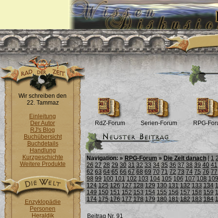
Wir schreiben den
22. Tammaz
Einleitung
Der Autor
RdZ-Forum
Serien-Forum
RPG-For
RJ's Blog
Buchübersicht
Buchdetails
Handlung
Kurzgeschichte
Navigation: »
RPG-Forum
»
Die Zeit danach
[
1
Weitere Produkte
26
27
28
29
30
31
32
33
34
35
36
37
38
39
40
41
62
63
64
65
66
67
68
69
70
71
72
73
74
75
76
77
98
99
100
101
102
103
104
105
106
107
108
10
124
125
126
127
128
129
130
131
132
133
134
149
150
151
152
153
154
155
156
157
158
159
174
175
176
177
178
179
180
181
182
183
184
Enzyklopädie
Personen
Heraldik
Beitrag Nr. 91