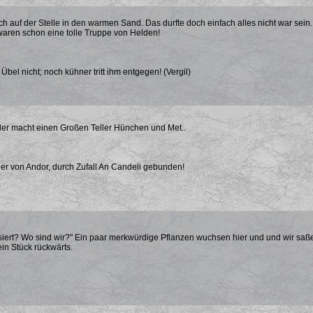
ich auf der Stelle in den warmen Sand. Das durfte doch einfach alles nicht war sein
waren schon eine tolle Truppe von Helden!
bel nicht; noch kühner tritt ihm entgegen! (Vergil)
der macht einen Großen Teller Hünchen und Met..
er von Andor, durch Zufall An Candeli gebunden!
siert? Wo sind wir?" Ein paar merkwürdige Pflanzen wuchsen hier und und wir saße
ein Stück rückwärts.