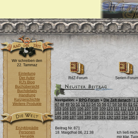
Wir schreiben den
22. Tammaz
Einleitung
Der Autor
RdZ-Forum
Serien-Foru
RJ's Blog
Buchübersicht
Buchdetails
Handlung
Kurzgeschichte
Navigation: »
RPG-Forum
»
Die Zeit danach
[
1
Weitere Produkte
47
48
49
50
51
52
53
54
55
56
57
58
59
60
61
62
103
104
105
106
107
108
109
110
111
112
113
1
144
145
146
147
148
149
150
151
152
153
154
185
186
187
188
189
190
191
192
193
194
195
]
Enzyklopädie
Beitrag Nr. 871
Personen
18. Maigdhal 06, 21:38
Ich ließ mic
Heraldik
mir klar. Tu