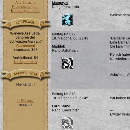
Alte Sprache
Maegwyn
Prophezeiungen
Rang: Prinzessin
Namensgenerator
---
Weiche dem Ü
Wieviele Aes Sedai
Beitrag Nr. 872
gehören der
18. Maigdhal 06, 21:43
"Damane Kosch
Schwarzen Ajah an?
Eine Damane 
Abstimmen!
Maddok
Sie kam imme
Insgesamt: 367
Rang: Asha'man
PS: ich habe
Verbleibend: 84
ich wieder, 
Umfragearchiv
---
Asha'man, A
Niemand :`(
Beitrag Nr. 873
18. Maigdhal 06, 21:45
Wir haben übe
Im Discord:
monzetti
Lord_Rand
Rang: Geweihter
---
Ewiger Krieg