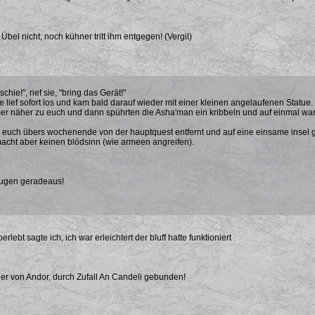
bel nicht; noch kühner tritt ihm entgegen! (Vergil)
ie!", rief sie, "bring das Gerät!"
lief sofort los und kam bald darauf wieder mit einer kleinen angelaufenen Statue.
r näher zu euch und dann spührten die Asha'man ein kribbeln und auf einmal wart
 euch übers wochenende von der hauptquest entfernt und auf eine einsame insel g
macht aber keinen blödsinn (wie armeen angreifen).
ugen geradeaus!
rlebt sagte ich, ich war erleichtert der bluff hatte funktioniert
er von Andor, durch Zufall An Candeli gebunden!