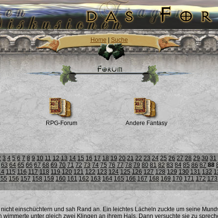
Home
|
Suche
m
RPG-Forum
Andere Fantasy
2
3
4
5
6
7
8
9
10
11
12
13
14
15
16
17
18
19
20
21
22
23
24
25
26
27
28
29
30
31
63
64
65
66
67
68
69
70
71
72
73
74
75
76
77
78
79
80
81
82
83
84
85
86
87
88
14
115
116
117
118
119
120
121
122
123
124
125
126
127
128
129
130
131
132
1
155
156
157
158
159
160
161
162
163
164
165
166
167
168
169
170
171
172
173
h nicht einschüchtern und sah Rand an. Ein leichtes Lächeln zuckte um seine Mundwi
on wimmerte unter gleich zwei Klingen an ihrem Hals. Dann versuchte sie zu sprech