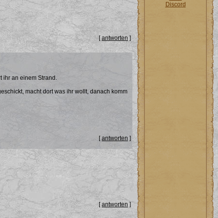
Discord
[
antworten
]
 ihr an einem Strand.
eschickt, macht dort was ihr wollt, danach komm
[
antworten
]
[
antworten
]