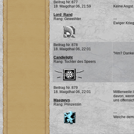
Beitrag Nr. 877
18. Maigdhal 06, 21:59
Keine Angst C
Lord_Rand
Rang: Geweihter
---
Ewiger Krieg
Beitrag Nr. 878
18. Maigdhal 06, 22:01
"Hm? Danke.
Candlelight
Rang: Tochter des Speers
Beitrag Nr. 879
18. Maigdhal 06, 22:01
Mittlerweile
davon, wenn
Maegwyn
uns offensic
Rang: Prinzessin
---
Weiche dem Ü