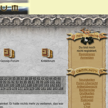
Du bist noch
nicht registriert.
Registrieren
Anmelden
Gossip-Forum
Kritikforum
32
33
34
35
36
37
38
39
40
41
42
43
44
45
46
Neuigkeiten
89
90
91
92
93
94
95
96
97
98
99
100
101
102
Foren-Übersicht
33
134
135
136
137
138
139
140
141
142
143
Artikelübersicht
174
175
176
177
178
179
180
181
182
183
184
Bücherecke
Grußkarten
Umfragen
Ratespiel
Links
nkel. Er hatte nichts mehr zu verlieren, das war
Chat
en.