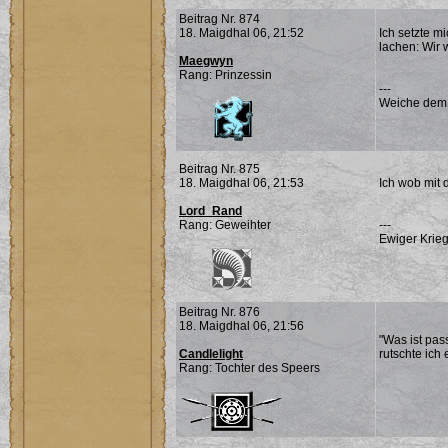
Beitrag Nr. 874
18. Maigdhal 06, 21:52
Ich setzte m
lachen: Wir 
Maegwyn
Rang: Prinzessin
---
Weiche dem Ü
Beitrag Nr. 875
18. Maigdhal 06, 21:53
Ich wob mit 
Lord_Rand
Rang: Geweihter
---
Ewiger Krieg
Beitrag Nr. 876
18. Maigdhal 06, 21:56
"Was ist pas
Candlelight
rutschte ich 
Rang: Tochter des Speers