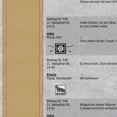
Schon einmal mit dem Sch
Beitrag Nr. 538
11. Maigdhal 06,
Hallo Einohr, ich bin Mina
14:22
du uns helfen willst.
mina
Rang: Aiel
---
Das Leben ist ein Traum, 
Beitrag Nr. 539
11. Maigdhal 06,
Es freut mich, Dich kenne
14:40
Einohr
---
Rang: Waldläufer
Wir kommen!
Beitrag Nr. 540
11. Maigdhal 06,
Mögest du immer Wasser 
14:42
Candeli wird ihm sicherli
mina