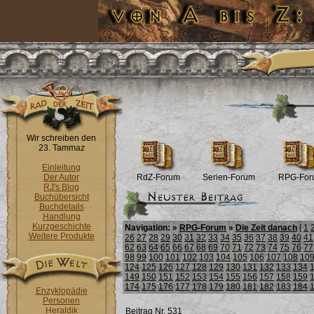
Wir schreiben den
23. Tammaz
Einleitung
Der Autor
RdZ-Forum
Serien-Forum
RPG-For
RJ's Blog
Buchübersicht
Buchdetails
Handlung
Kurzgeschichte
Navigation: »
RPG-Forum
»
Die Zeit danach
[
1
Weitere Produkte
26
27
28
29
30
31
32
33
34
35
36
37
38
39
40
41
62
63
64
65
66
67
68
69
70
71
72
73
74
75
76
77
98
99
100
101
102
103
104
105
106
107
108
10
124
125
126
127
128
129
130
131
132
133
134
149
150
151
152
153
154
155
156
157
158
159
174
175
176
177
178
179
180
181
182
183
184
Enzyklopädie
Personen
Heraldik
Beitrag Nr. 531