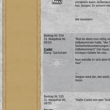
vorstellen kann. Außerde
hat, Sorgen. Er scheint mir
---
Wir kommen!
Beitrag Nr. 534
11. Maigdhal 06,
"Bist du denn nun völlig v
09:03
mitbekommen hatte, "die S
Sicherheitsvorkehrungen 
Cadet
mitbekommen!" Der muss w
Rang: Gai'schain
richtigen Gefahr für uns...
Nun wandte er sich dem Wo
Aiel"
---
Siegen wird der, der weiß
muss
Beitrag Nr. 535
11. Maigdhal 06,
"Hallo Cadet von den Tard
09:55