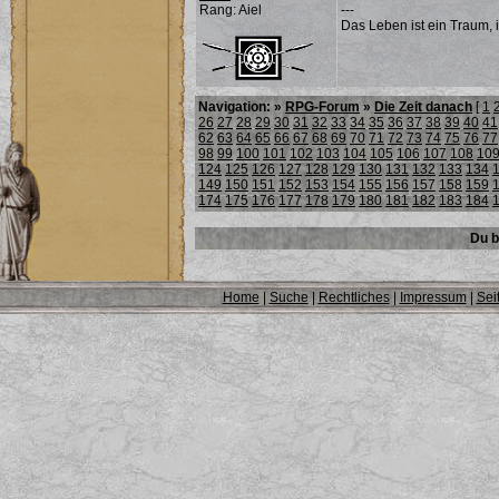
Rang: Aiel
---
Das Leben ist ein Traum, 
Navigation: »
RPG-Forum
»
Die Zeit danach
[
1
26
27
28
29
30
31
32
33
34
35
36
37
38
39
40
41
62
63
64
65
66
67
68
69
70
71
72
73
74
75
76
77
98
99
100
101
102
103
104
105
106
107
108
10
124
125
126
127
128
129
130
131
132
133
134
149
150
151
152
153
154
155
156
157
158
159
174
175
176
177
178
179
180
181
182
183
184
Du b
Home
|
Suche
|
Rechtliches
|
Impressum
|
Sei