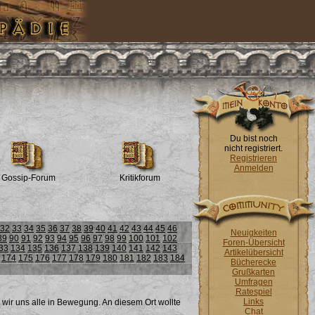
Du bist noch
nicht registriert.
Registrieren
Anmelden
Gossip-Forum
Kritikforum
32
33
34
35
36
37
38
39
40
41
42
43
44
45
46
Neuigkeiten
89
90
91
92
93
94
95
96
97
98
99
100
101
102
Foren-Übersicht
33
134
135
136
137
138
139
140
141
142
143
Artikelübersicht
174
175
176
177
178
179
180
181
182
183
184
Bücherecke
Grußkarten
Umfragen
Ratespiel
Links
 wir uns alle in Bewegung. An diesem Ort wollte
Chat