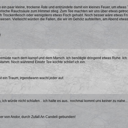
 ein paar kleine, trockene Äste und entzündete damit ein kleines Feuer, um etwas 
erische Rauchsäule zum Himmel stieg. Zum Tee machten wir uns über etwas getroc
ch Trockenfleisch oder wenigstens etwas Fisch gehabt. Noch besser wäre etwas F
ewesen. Vielleicht würden die Fallen, die wir im Gehölz aufstellten, am Abend etwa
!
demüde nach dem kampf und dem Marsch. Ich benötigte dringend etwas Ruhe. Ich s
tamm. Noch während Einohr Tee kochte schlief ich ein.
t ein Traum, irgendwann wacht jeder auf.
, ich würde nicht schlafen... ich halte es aus.. nochmal kommt uns keiner zu nahe...
er von Andor, durch Zufall An Candeli gebunden!