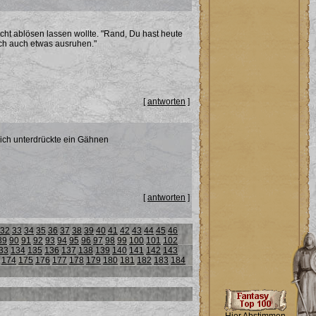
cht ablösen lassen wollte. "Rand, Du hast heute
ich auch etwas ausruhen."
[
antworten
]
" ich unterdrückte ein Gähnen
[
antworten
]
32
33
34
35
36
37
38
39
40
41
42
43
44
45
46
89
90
91
92
93
94
95
96
97
98
99
100
101
102
33
134
135
136
137
138
139
140
141
142
143
174
175
176
177
178
179
180
181
182
183
184