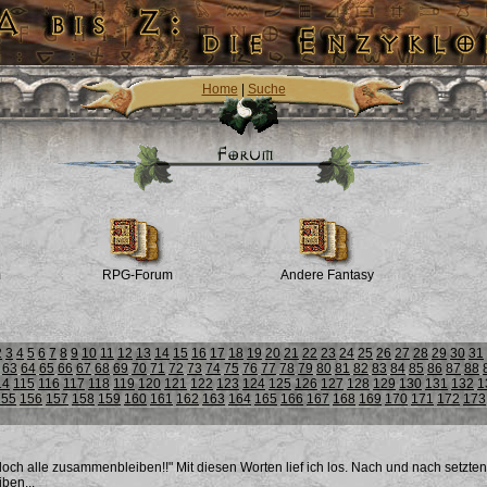
Home
|
Suche
m
RPG-Forum
Andere Fantasy
2
3
4
5
6
7
8
9
10
11
12
13
14
15
16
17
18
19
20
21
22
23
24
25
26
27
28
29
30
31
63
64
65
66
67
68
69
70
71
72
73
74
75
76
77
78
79
80
81
82
83
84
85
86
87
88
14
115
116
117
118
119
120
121
122
123
124
125
126
127
128
129
130
131
132
1
155
156
157
158
159
160
161
162
163
164
165
166
167
168
169
170
171
172
173
doch alle zusammenbleiben!!" Mit diesen Worten lief ich los. Nach und nach setzten
ben...