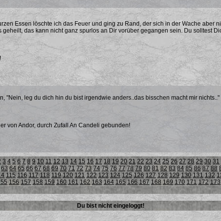
zen Essen löschte ich das Feuer und ging zu Rand, der sich in der Wache aber ni
s geheilt, das kann nicht ganz spurlos an Dir vorüber gegangen sein. Du solltest D
!
an, "Nein, leg du dich hin du bist irgendwie anders..das bisschen macht mir nichts..
er von Andor, durch Zufall An Candeli gebunden!
2
3
4
5
6
7
8
9
10
11
12
13
14
15
16
17
18
19
20
21
22
23
24
25
26
27
28
29
30
31
63
64
65
66
67
68
69
70
71
72
73
74
75
76
77
78
79
80
81
82
83
84
85
86
87
88
14
115
116
117
118
119
120
121
122
123
124
125
126
127
128
129
130
131
132
1
155
156
157
158
159
160
161
162
163
164
165
166
167
168
169
170
171
172
173
Du bist nicht eingeloggt!