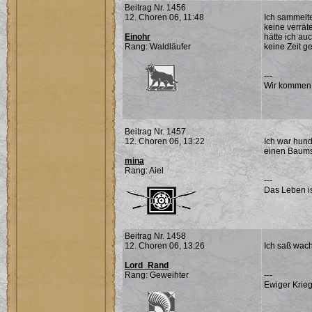
Beitrag Nr. 1456
12. Choren 06, 11:48
Ich sammelte
keine verrät
Einohr
hätte ich au
Rang: Waldläufer
keine Zeit g
---
Wir kommen
Beitrag Nr. 1457
12. Choren 06, 13:22
Ich war hun
einen Baums
mina
Rang: Aiel
---
Das Leben is
Beitrag Nr. 1458
12. Choren 06, 13:26
Ich saß wach
Lord_Rand
Rang: Geweihter
---
Ewiger Krieg