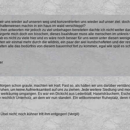
ir uns wieder auf unseren weg und konzentrierten uns wieder auf unser ziel. doch
chattenwesen machin in ein haus im wald verschleppt?
chen antworten mir jedoch zu viel unbehagen bereiteten dachte ich nicht weiter da
ärgerte mich doch ein bisschen, dieses baalsfeuer muss alle menschen im unkrei
gab es nicht zu viele hier und es wäre noch besser für uns wenn unter diesen wen
ten wir einmal mehr durch die wildnis, ein paar der aiel kundschafteten und der res
tten alle das bedürfnis von diesem bauernhof fort zu kommen, egal wie spät es sc
er
 Morgen schon graute, machten wir Halt. Fast so, als hätten wir uns darüber verstän
ruhen, um keine Aufmerksamkeit auf uns zu ziehen. Jede weitere Siedlung und moch
 weiträumig umgangen. Es war ein Dickicht aus Lederblatt, Haselsträuchern, Esc
 reichlich Unterholz, an dem wir nun standen. Ein willkommener Ruheplatz, denn ni
bel nicht; noch kühner tritt ihm entgegen! (Vergil)