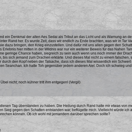
nd ein Denkmal der alten Aes Sedai als Tribut an das Licht und als Warnung an den
zt hinter Rand her. Es wurde Zeit, dass wir endlich zu Ende brachten, was wir in Ta
ie dazu bringen, den Krieg einzustellen. Und dafür mit uns allen gegen den Schatt
s Erlebnis hier mitten in der Wildnis war nur ein weiterer Beweis für das Nahen Ta
ne geringe Chance haben, siegreich zu sein auch wenn uns noch immer der Drache 
n, bis sich jemand zum Drachen erklärte. Und dieses Mal nicht zu einem falsche
ir durch den Kopf neben der Tatsache, dass ich dieses Mal wissentlich ein Schwert 
en Seanchan. Ich hatte Toh gegenüber jedem anderen Aiel. Doch ich schwieg und 
bel nicht; noch kühner tritt ihm entgegen! (Vergil)
, diesen Tag überstanden zu haben. Die Heilung durch Rand hatte mir etwas von me
en Sieg gegen den Schatten entstanden war, beflügelte mich. Vielleicht würde ich
brechen können. Ob ich wohl mit jemandem darüber sprechen sollte?
!