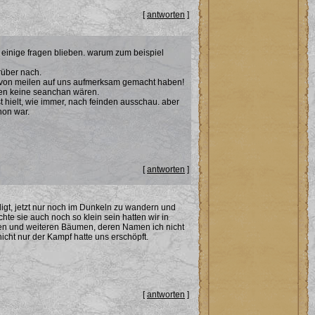
[
antworten
]
 einige fragen blieben. warum zum beispiel
rüber nach.
s von meilen auf uns aufmerksam gemacht haben!
igen keine seanchan wären.
t hielt, wie immer, nach feinden ausschau. aber
hon war.
[
antworten
]
digt, jetzt nur noch im Dunkeln zu wandern und
te sie auch noch so klein sein hatten wir in
hen und weiteren Bäumen, deren Namen ich nicht
cht nur der Kampf hatte uns erschöpft.
[
antworten
]