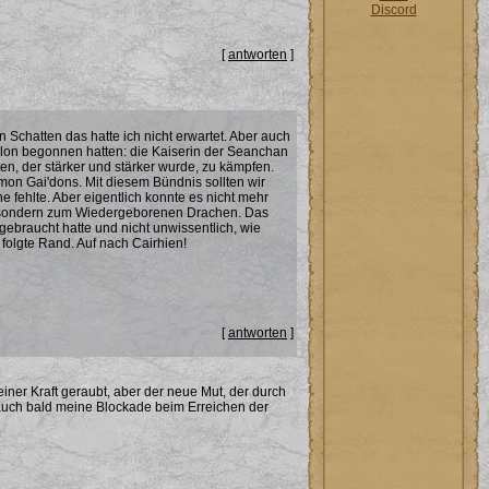
Discord
[
antworten
]
 Schatten das hatte ich nicht erwartet. Aber auch
r Valon begonnen hatten: die Kaiserin der Seanchan
en, der stärker und stärker wurde, zu kämpfen.
rmon Gai'dons. Mit diesem Bündnis sollten wir
fehlte. Aber eigentlich konnte es nicht mehr
n, sondern zum Wiedergeborenen Drachen. Das
gebraucht hatte und nicht unwissentlich, wie
folgte Rand. Auf nach Cairhien!
[
antworten
]
iner Kraft geraubt, aber der neue Mut, der durch
 auch bald meine Blockade beim Erreichen der