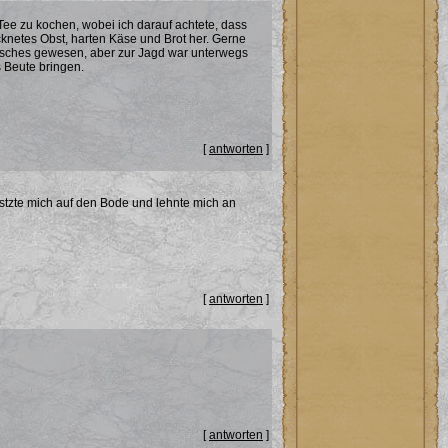
Tee zu kochen, wobei ich darauf achtete, dass
knetes Obst, harten Käse und Brot her. Gerne
risches gewesen, aber zur Jagd war unterwegs
s Beute bringen.
[
antworten
]
tzte mich auf den Bode und lehnte mich an
[
antworten
]
[
antworten
]