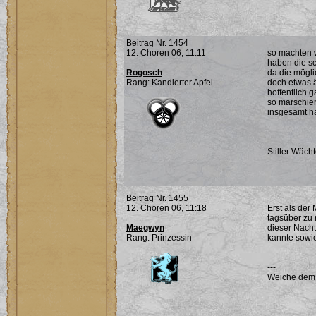
Beitrag Nr. 1454
12. Choren 06, 11:11
so machten w
haben die s
Rogosch
da die mögli
Rang: Kandierter Apfel
doch etwas 
hoffentlich 
so marschier
insgesamt ha
---
Stiller Wächt
Beitrag Nr. 1455
12. Choren 06, 11:18
Erst als der
tagsüber zu 
Maegwyn
dieser Nacht
Rang: Prinzessin
kannte sowie
---
Weiche dem Ü