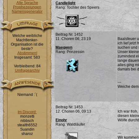
Alte Sprache
Candlelight
Prophezeiungen
Rang: Tochter des Speers
Namensgenerator
Beitrag Nr. 1452
Welche weibliche
11. Choren 06, 23:19
Baalsfeuer u
Machtlenker-
ich lief jet
Organisation ist die
Maegwyn
suchen und s
beste?
Rang: Prinzessin
Unser kleine
Abstimmen!
zumindest ei
Insgesamt: 583
lange dauer
alles ging m
Verbleibend: 84
damals bei d
Umfragearchiv
---
Weiche dem Ü
Niemand :`(
Beitrag Nr. 1453
12. Choren 06, 09:13
Ich war froh
Im Discord:
diesen klein
monzetti
Einohr
Wölfe durch
nibbsch
Rang: Waldläufer
stealth6552
Suandin
---
sharoz
Wir kommen