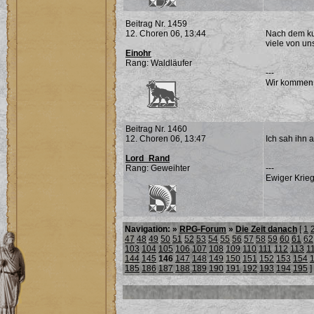
Beitrag Nr. 1459
12. Choren 06, 13:44
Nach dem kur
viele von un
Einohr
Rang: Waldläufer
---
Wir kommen
Beitrag Nr. 1460
12. Choren 06, 13:47
Ich sah ihn 
Lord_Rand
Rang: Geweihter
---
Ewiger Krieg
Navigation: »
RPG-Forum
»
Die Zeit danach
[
1
47
48
49
50
51
52
53
54
55
56
57
58
59
60
61
62
103
104
105
106
107
108
109
110
111
112
113
1
144
145
146
147
148
149
150
151
152
153
154
185
186
187
188
189
190
191
192
193
194
195
]