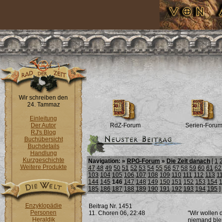
Wir schreiben den
24. Tammaz
Einleitung
Der Autor
RdZ-Forum
Serien-Foru
RJ's Blog
Buchübersicht
Buchdetails
Handlung
Kurzgeschichte
Navigation: »
RPG-Forum
»
Die Zeit danach
[
1
Weitere Produkte
47
48
49
50
51
52
53
54
55
56
57
58
59
60
61
62
103
104
105
106
107
108
109
110
111
112
113
1
144
145
146
147
148
149
150
151
152
153
154
185
186
187
188
189
190
191
192
193
194
195
]
Enzyklopädie
Beitrag Nr. 1451
Personen
11. Choren 06, 22:48
"Wir wollen 
Heraldik
niemand blei