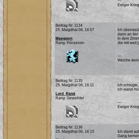
---
Ewiger Krieg
Beitrag Nr. 1134
25. Maigdhal 06, 16:07
Ich überrasc
dann an der 
Maegwyn
in dem Zimme
Rang: Prinzessin
die mit weit
---
Weiche dem Ü
Beitrag Nr. 1135
25. Maigdhal 06, 16:11
ich schlugte
ich wand mic
Lord_Rand
Rang: Geweihter
---
Ewiger Krieg
Beitrag Nr. 1136
25. Maigdhal 06, 16:15
Ich stand au
Gang bemerkt