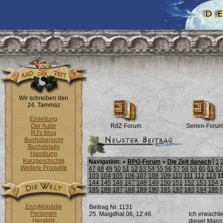
Wir schreiben den
24. Tammaz
Einleitung
Der Autor
RdZ-Forum
Serien-Foru
RJ's Blog
Buchübersicht
Buchdetails
Handlung
Kurzgeschichte
Navigation: »
RPG-Forum
»
Die Zeit danach
[
1
Weitere Produkte
47
48
49
50
51
52
53
54
55
56
57
58
59
60
61
62
103
104
105
106
107
108
109
110
111
112
113
1
144
145
146
147
148
149
150
151
152
153
154
185
186
187
188
189
190
191
192
193
194
195
]
Enzyklopädie
Beitrag Nr. 1131
Personen
25. Maigdhal 06, 12:46
Ich erwachte
Heraldik
dieser Mann 