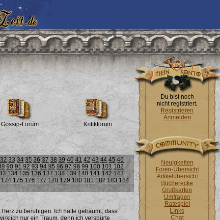
Du bist noch
nicht registriert.
Registrieren
Anmelden
Gossip-Forum
Kritikforum
32
33
34
35
36
37
38
39
40
41
42
43
44
45
46
Neuigkeiten
89
90
91
92
93
94
95
96
97
98
99
100
101
102
Foren-Übersicht
33
134
135
136
137
138
139
140
141
142
143
Artikelübersicht
174
175
176
177
178
179
180
181
182
183
184
Bücherecke
Grußkarten
Umfragen
Ratespiel
Links
Herz zu beruhigen. Ich hatte geträumt, dass
Chat
rklich nur ein Traum, denn ich verspürte