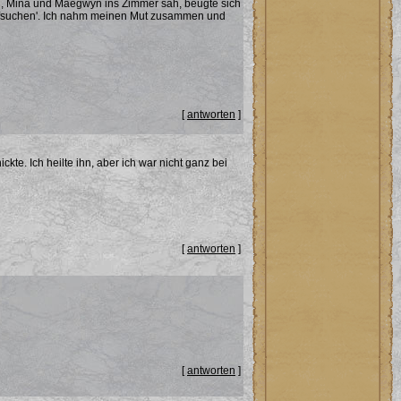
, Mina und Maegwyn ins Zimmer sah, beugte sich
t aufsuchen'. Ich nahm meinen Mut zusammen und
[
antworten
]
kte. Ich heilte ihn, aber ich war nicht ganz bei
[
antworten
]
[
antworten
]