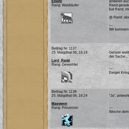
Einohr
anderen auc
Rang: Waldläufer
Rand gerade 
bat Rand, mi
@ Rand: abe
---
Wir kommen
Beitrag Nr. 1137
25. Maigdhal 06, 16:18
Gerade wollt
der Sache...
Lord_Rand
Rang: Geweihter
---
Ewiger Krieg
Beitrag Nr. 1138
25. Maigdhal 06, 16:24
"Ja", antwort
Maegwyn
Rang: Prinzessin
---
Weiche dem Ü