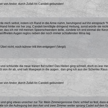
er von Andor, durch Zufall An Candeli gebunden!
hte mich selbst, indem ich Rand in die Arme nahm, beruhigend auf ihn einsprach "N
Hand hinter mir her zog. Candeli benötigte dringend Heilung, sonst würde sie nicht
r, das ich mir mit meinen Speerschwestern teilte, zündete ich erst einmal die Ker
 geöffneten Augen reglos neben der noch immer schlafenden Mina lag.
bel nicht; noch kühner tritt ihm entgegen! (Vergil)
, und schluckte die neue tränen flut runter! Das Heilen ging schnell, doch es war m
h von ihr ab, und sah Maegwyn in die augen.. dan ging ich aus der Schenke Raus z
er von Andor, durch Zufall An Candeli gebunden!
f und ging etwas unsicher zur Tür. Mein Zimmergenosse Osric schlief so fest, dass 
e ich die Aufregung bei den Aiel und zwei Zimmer weiter sprang Cadet auf den Gan