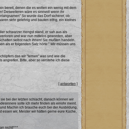
 bin bereit, denen die es wollen ein wenig mit dem
n! Desweiteren wäre es sinnvoll wenn ihr
erlangsamen" So wurde das Dorf sicherer, ob
n sehr gelehrig und bauten eifrig, ein kleines
ler schwarzer Hengst stand, er sah aus als
verloren und war nun mittelos geworden, aber
Schatten selbst nach ihnen! Sie mußten handeln.
en als er folgenden Satz hörte:" Wir müssen uns
Schöpfers das wir "lernen" was und wie die
angreifen. Bitte, aber so verstehe ich diese
[
antworten
]
sie bei der letzten schlacht, danach können wir
desinnere solte ich mehr finden als einohr meint.
 und Machin ich brauche euch bei der Ausbildung,
t essen wir, Meister wir hätten gerne eure Küche,
an nicht!^^*