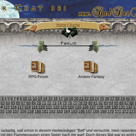
Home
|
Suche
m
RPG-Forum
Andere Fantasy
2
3
4
5
6
7
8
9
10
11
12
13
14
15
16
17
18
19
20
21
22
23
24
25
26
27
28
29
30
31
63
64
65
66
67
68
69
70
71
72
73
74
75
76
77
78
79
80
81
82
83
84
85
86
87
88
14
115
116
117
118
119
120
121
122
123
124
125
126
127
128
129
130
131
132
1
155
156
157
158
159
160
161
162
163
164
165
166
167
168
169
170
171
172
173
 ruckartig, saß schon in diesem merkwürdigen "Bett" und versuchte, mein rasendes 
mit den Flammenaugen einen Speer nach mir warf. Doch dieses Mal war es wohl wi