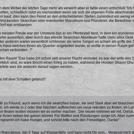
n dem Wirbel der letzten Tage mehr als verwirrt! aber er faßte einen entschluß:"Ich
elfen, schließlich nützt es niemandem wenn sie sich die eigenen Füße abschneide
n baut, dies kann den Feind an den entscheidenen Stellen zumindest ein wenig v
rückenden Seanchan oder eventueller Marodeure und Plünderer, die Bewohner ware
orf war entstanden.
meisten Freute war der Umstand das er ein Pferdestall fand, in dem ein wundervol
me ausreißen, aber durch das elende Seanchan Abenteuer hatte Osric alles Geld 
er anderen waren wesentlich schlimmer als seine Sorgen es schien als griffe der 
as Haus welches ihnen als Quartier angeboten wurde, er wollte in seinen Raum geh
chan verbünden...!"
 den Raum! "Das habe ich schon seit unserer Flucht vermutet, es war der wille des 
klich sind, es wäre töricht einen Krieg zu haben, während die Horden Shayol Ghuls 
artete was die anderen darauf sagen werden...
l mit dem Schatten getanzt?
dir zu Freund, auch wenn ich die seanchen hasse, sie sind Stark aber wir brauchen 
en, ich werde in 2 oder drei Nächten aufbrechen um neue rekruten zu finden, im Lan
n finden wollen müssen wir es vorher machen.. Die neuen nehmen wir mit, Osrick
 ihr ihnen neben bei geben könnet. Für Waffen und Rüsstungen sorge ich. Aber zuers
ogramm ich habe Hunger, und schickt bitte nach den Freiwilligen, Danke"
ekrutieren, bin 5 Tage auf Klassenfahr, und kann nicht On sein... Vergesst mich d