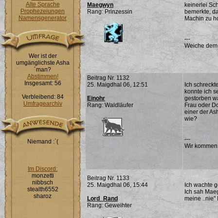
Alte Sprache
Maegwyn
keinerlei Sch
Prophezeiungen
Rang: Prinzessin
bemerkte, da
Namensgenerator
Machin zu ho
---
Weiche dem Ü
Wer ist der
umgänglichste Asha
´man?
Abstimmen!
Beitrag Nr. 1132
Insgesamt: 56
25. Maigdhal 06, 12:51
Ich schreckt
konnte ich s
Verbleibend: 84
Einohr
gestorben wa
Umfragearchiv
Rang: Waldläufer
Frau oder Do
einer der As
wie?
---
Niemand :`(
Wir kommen
Im Discord:
monzetti
Beitrag Nr. 1133
nibbsch
25. Maigdhal 06, 15:44
Ich wachte g
stealth6552
Ich sah Maeg
sharoz
Lord_Rand
meine ..nie" 
Rang: Geweihter