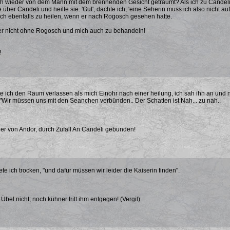
h wieder von dem Mann mit dem brennenden Gesicht geträumt? Als ich zu Candeli
über Candeli und heilte sie. 'Gut', dachte ich, 'eine Seherin muss ich also nich
ch ebenfalls zu heilen, wenn er nach Rogosch gesehen hatte.
r nicht ohne Rogosch und mich auch zu behandeln!
!
e ich den Raum verlassen als mich Einohr nach einer heilung, ich sah ihn an und nic
 "Wir müssen uns mit den Seanchen verbünden.. Der Schatten ist Nah... zu nah..
er von Andor, durch Zufall An Candeli gebunden!
ete ich trocken, "und dafür müssen wir leider die Kaiserin finden".
bel nicht; noch kühner tritt ihm entgegen! (Vergil)