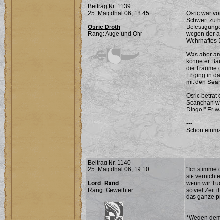
Beitrag Nr. 1139
25. Maigdhal 06, 18:45
Osric war vo
Schwert zu h
Osric Droth
Befestigunge
Rang: Auge und Ohr
wegen der an
Wehrhaftes D
Was aber am 
könne er Bäu
die Träume d
Er ging in d
mit den Sean
Osric betrat
Seanchan wir
Dinge!" Er w
---
Schon einma
Beitrag Nr. 1140
25. Maigdhal 06, 19:10
"Ich stimme 
sie vernicht
Lord_Rand
wenn wir Tuo
Rang: Geweihter
so viel Zeit
das ganze pr
*Wegen dem R