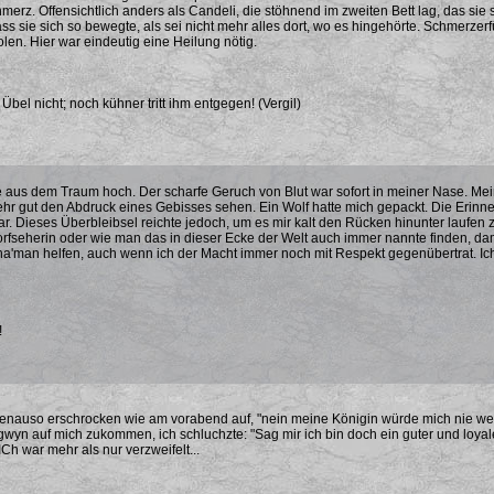
merz. Offensichtlich anders als Candeli, die stöhnend im zweiten Bett lag, das sie si
ss sie sich so bewegte, als sei nicht mehr alles dort, wo es hingehörte. Schmerzerfü
len. Hier war eindeutig eine Heilung nötig.
bel nicht; noch kühner tritt ihm entgegen! (Vergil)
e aus dem Traum hoch. Der scharfe Geruch von Blut war sofort in meiner Nase. Mei
ehr gut den Abdruck eines Gebisses sehen. Ein Wolf hatte mich gepackt. Die Erinn
r. Dieses Überbleibsel reichte jedoch, um es mir kalt den Rücken hinunter laufen z
rfseherin oder wie man das in dieser Ecke der Welt auch immer nannte finden, dami
ha'man helfen, auch wenn ich der Macht immer noch mit Respekt gegenübertrat. I
!
enauso erschrocken wie am vorabend auf, "nein meine Königin würde mich nie wege
wyn auf mich zukommen, ich schluchzte: "Sag mir ich bin doch ein guter und loyaler
ICh war mehr als nur verzweifelt...