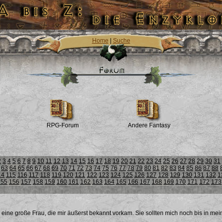
Home
|
Suche
m
RPG-Forum
Andere Fantasy
2
3
4
5
6
7
8
9
10
11
12
13
14
15
16
17
18
19
20
21
22
23
24
25
26
27
28
29
30
31
63
64
65
66
67
68
69
70
71
72
73
74
75
76
77
78
79
80
81
82
83
84
85
86
87
88
14
115
116
117
118
119
120
121
122
123
124
125
126
127
128
129
130
131
132
1
155
156
157
158
159
160
161
162
163
164
165
166
167
168
169
170
171
172
173
eine große Frau, die mir äußerst bekannt vorkam. Sie sollten mich noch bis in mei