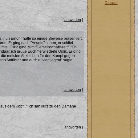
Discord
[
antworten
]
, nun Einohr hatte so einige Beweise präsentiert,
en. Er ging nach "Arwein" sehen, er schlief
umte. Osric ging zum "Gemeinschaftszelt" :"Oh
daar, ich grüße Euch!" erwiederte Osric. Er ging
e" die meisten Abzeichen für den Kampf gegen
n Anführer und dürft zu viert jagen!" sagte
[
antworten
]
t aus dem Kopf..." Ich sah kurz zu den Damane
[
antworten
]