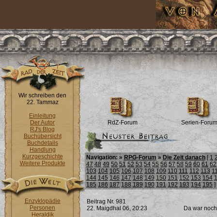
Wir schreiben den
22. Tammaz
Einleitung
Der Autor
RdZ-Forum
Serien-Foru
RJ's Blog
Buchübersicht
Buchdetails
Handlung
Kurzgeschichte
Navigation: »
RPG-Forum
»
Die Zeit danach
[
1
Weitere Produkte
47
48
49
50
51
52
53
54
55
56
57
58
59
60
61
62
103
104
105
106
107
108
109
110
111
112
113
1
144
145
146
147
148
149
150
151
152
153
154
185
186
187
188
189
190
191
192
193
194
195
]
Enzyklopädie
Beitrag Nr. 981
Personen
22. Maigdhal 06, 20:23
Da war noch 
Heraldik