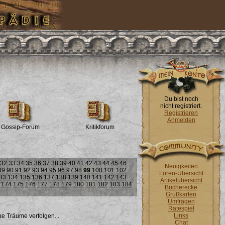
Du bist noch
nicht registriert.
Registrieren
Anmelden
Gossip-Forum
Kritikforum
32
33
34
35
36
37
38
39
40
41
42
43
44
45
46
Neuigkeiten
89
90
91
92
93
94
95
96
97
98
99
100
101
102
Foren-Übersicht
33
134
135
136
137
138
139
140
141
142
143
Artikelübersicht
174
175
176
177
178
179
180
181
182
183
184
Bücherecke
Grußkarten
Umfragen
Ratespiel
Links
ne Träume verfolgen...
Chat