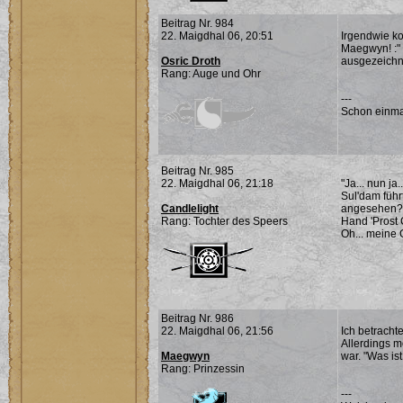
Beitrag Nr. 984
22. Maigdhal 06, 20:51
Irgendwie ko
Maegwyn! :" 
Osric Droth
ausgezeichne
Rang: Auge und Ohr
---
Schon einma
Beitrag Nr. 985
22. Maigdhal 06, 21:18
"Ja... nun j
Sul'dam führ
Candlelight
angesehen? 
Rang: Tochter des Speers
Hand 'Prost 
Oh... meine 
Beitrag Nr. 986
22. Maigdhal 06, 21:56
Ich betracht
Allerdings m
Maegwyn
war. "Was is
Rang: Prinzessin
---