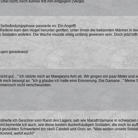
bel nicht; noch kühner tritt ihm entgegen! (Vergil)
r Selbsfindungsphase passierte es: Ein Angriff!
eiterei kam den Hügel herunter geritten, unter ihnen die bekannten Männer in den
 Soldaten wüteten. Die Wache musste völlig unfähig gewesen sein. Doch jetzt hiflt 
ugen geradeaus!
st nicht gut...." Ich stützte mich an Maegwyns Arm ab. Wir gingen ein paar Meter und s
mich besorgt an. "Ich g glaube ich hatte eine Erinnerung. Die Damane..." Meine 
 immernoch nicht verschwunden.
gistrierte ich Geschrei vom Rand des Lagers, sah wie Marath'damane in schwarzen M
t bemerkte ich auch, wie diese beiden dunkelhäutigen Soldaten, die mich so auffäl
t gezückten Schwertern! Ich stieß Candeli und Osric an. "Was wollen unsere Soldat
 Kommt, wehrt euch!"