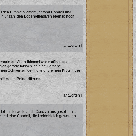
u den Himmelslichtern, er fand Candeli und
et in unzähligen Bodenoffensiven ebenso hoch
[
antworten
]
 Szenario am Abendhimmel war vorüber, und die
e mich gerade tatsächlich eine Damane
em Schwert an der Hüfte und einem Krug in der
!! Meine Beine zitterten.
[
antworten
]
i mittlerweile auch Osric zu uns gesellt hatte.
ic und eine Candeli, die kreidebleich geworden