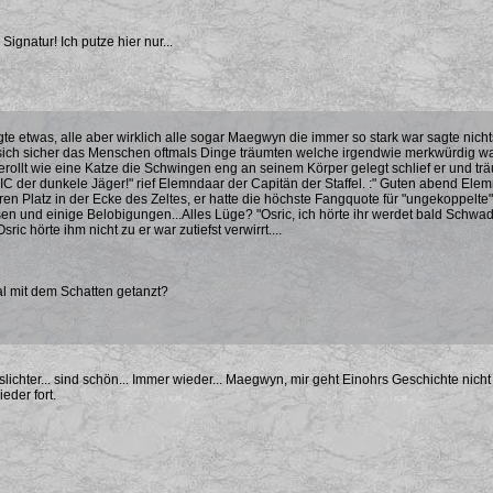
 Signatur! Ich putze hier nur...
e etwas, alle aber wirklich alle sogar Maegwyn die immer so stark war sagte nichts
sich sicher das Menschen oftmals Dinge träumten welche irgendwie merkwürdig war
llt wie eine Katze die Schwingen eng an seinem Körper gelegt schlief er und trä
C der dunkele Jäger!" rief Elemndaar der Capitän der Staffel. :" Guten abend Elemn
ren Platz in der Ecke des Zeltes, er hatte die höchste Fangquote für "ungekoppelt
n und einige Belobigungen...Alles Lüge? "Osric, ich hörte ihr werdet bald Schwadro
ric hörte ihm nicht zu er war zutiefst verwirrt....
l mit dem Schatten getanzt?
lichter... sind schön... Immer wieder... Maegwyn, mir geht Einohrs Geschichte nich
eder fort.