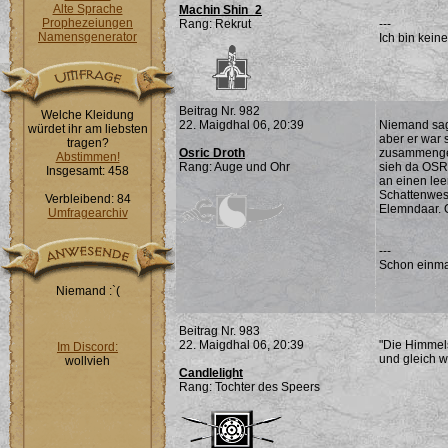
Alte Sprache
Machin Shin_2
Prophezeiungen
Rang: Rekrut
---
Namensgenerator
Ich bin keine
Beitrag Nr. 982
Welche Kleidung
22. Maigdhal 06, 20:39
Niemand sagt
würdet ihr am liebsten
aber er war 
tragen?
Osric Droth
zusammengero
Abstimmen!
Rang: Auge und Ohr
sieh da OSRI
Insgesamt: 458
an einen lee
Schattenwese
Verbleibend: 84
Elemndaar. Os
Umfragearchiv
---
Schon einma
Niemand :`(
Beitrag Nr. 983
22. Maigdhal 06, 20:39
"Die Himmels
Im Discord:
und gleich wi
wollvieh
Candlelight
Rang: Tochter des Speers