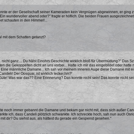
nnte er der Gesellschaft seiner Kameraden kein Vergnügen abgewinnen, er ging z
Ein wundervoller abend oder?" fragte er höflich. Die beiden Frauen ausgezeichn
t schauten in den Himmel!...
l mit dem Schatten getanzt?
a... nicht ganz.... Du hälst Einohrs Geschichte wirklich bloß für Übermüdung?" Das
ten die Gekoppelten dicht an uns vorbei... Hatte ich mir das eingebildet oder hatt
Eine männliche Damane... Ich sah vor meinem inneren Auge diese Damane mit ein
Candeli! Der Oosquai, ist wirklich lecker,hm?'
Güte! Was war das?? Eine Erinnerung? Das konnte nicht sein! Das konnte nicht sein!
ete noch immer gebannt die Damane und bekam gar nicht mit, dass sich außer Candel
erkte ich, dass Candeli plötzlich schwankte. Ich schreckte hoch, sah nun auch Osr
t mit dir? Du siehst aus, als hättest du gerade ein Gespenst gesehen."