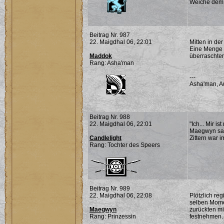
Weiche dem Ü
Beitrag Nr. 987
22. Maigdhal 06, 22:01
Mitten in de
Eine Menge R
Maddok
überraschten
Rang: Asha'man
---
Asha'man, A
Beitrag Nr. 988
22. Maigdhal 06, 22:01
"Ich... Mir i
Maegwyn sah 
Candlelight
Zittern war
Rang: Tochter des Speers
Beitrag Nr. 989
22. Maigdhal 06, 22:08
Plötzlich re
selben Momen
Maegwyn
zurückten mi
Rang: Prinzessin
festnehmen.