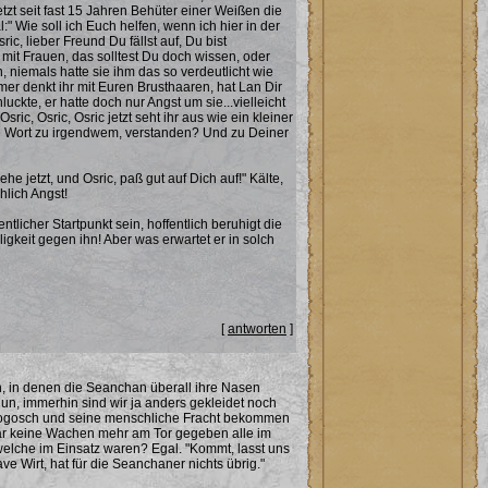
etzt seit fast 15 Jahren Behüter einer Weißen die
" Wie soll ich Euch helfen, wenn ich hier in der
ic, lieber Freund Du fällst auf, Du bist
 mit Frauen, das solltest Du doch wissen, oder
 niemals hatte sie ihm das so verdeutlicht wie
mmer denkt ihr mit Euren Brusthaaren, hat Lan Dir
ckte, er hatte doch nur Angst um sie...vielleicht
ric, Osric, Osric jetzt seht ihr aus wie ein kleiner
tere Wort zu irgendwem, verstanden? Und zu Deiner
e jetzt, und Osric, paß gut auf Dich auf!" Kälte,
hlich Angst!
licher Startpunkt sein, hoffentlich beruhigt die
ligkeit gegen ihn! Aber was erwartet er in solch
[
antworten
]
n, in denen die Seanchan überall ihre Nasen
un, immerhin sind wir ja anders gekleidet noch
Rogosch und seine menschliche Fracht bekommen
s gar keine Wachen mehr am Tor gegeben alle im
elche im Einsatz waren? Egal. "Kommt, lasst uns
e Wirt, hat für die Seanchaner nichts übrig."