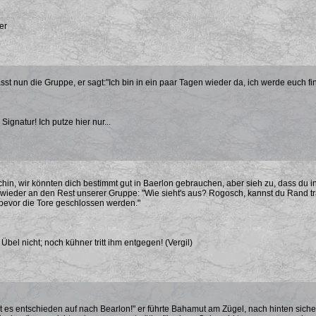
er
sst nun die Gruppe, er sagt:"Ich bin in ein paar Tagen wieder da, ich werde euch fi
 Signatur! Ich putze hier nur...
in, wir könnten dich bestimmt gut in Baerlon gebrauchen, aber sieh zu, dass du in
ieder an den Rest unserer Gruppe: "Wie sieht's aus? Rogosch, kannst du Rand tr
bevor die Tore geschlossen werden."
bel nicht; noch kühner tritt ihm entgegen! (Vergil)
st es entschieden auf nach Bearlon!" er führte Bahamut am Zügel, nach hinten sicher