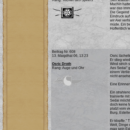
Rang: Tochter des Speers
Stirn krauss
Machin hatte
war das imme
Die Gegend 
Eindruck auf
wir Aiel ver
müde. Ein be
Hoffentlich w
Beitrag Nr. 608
13. Maigdhal 06, 13:23
Osric lächel
Er stieg wied
Osric Droth
Wind strich 
Rang: Auge und Ohr
Aes Sedai" g
einem Verlie
nicht ansehe
Eine Erinner
Ein strahlen
trainierte mi
Sedai möchte
doch keine M
platzt vom v
Burg, Estell
Er klopfte." 
Welt, Dinge 
mag sein Est