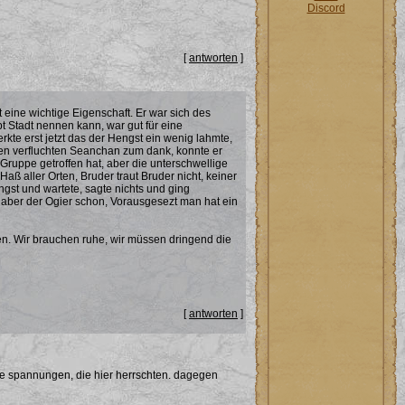
Discord
[
antworten
]
eine wichtige Eigenschaft. Er war sich des
t Stadt nennen kann, war gut für eine
kte erst jetzt das der Hengst ein wenig lahmte,
 den verfluchten Seanchan zum dank, konnte er
 Gruppe getroffen hat, aber die unterschwellige
ß aller Orten, Bruder traut Bruder nicht, keiner
ngst und wartete, sagte nichts und ging
, aber der Ogier schon, Vorausgesezt man hat ein
mmen. Wir brauchen ruhe, wir müssen dringend die
[
antworten
]
 die spannungen, die hier herrschten. dagegen