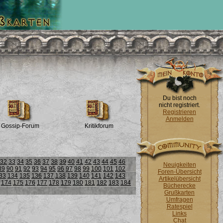
Du bist noch
nicht registriert.
Registrieren
Anmelden
Gossip-Forum
Kritikforum
32
33
34
35
36
37
38
39
40
41
42
43
44
45
46
Neuigkeiten
89
90
91
92
93
94
95
96
97
98
99
100
101
102
Foren-Übersicht
33
134
135
136
137
138
139
140
141
142
143
Artikelübersicht
174
175
176
177
178
179
180
181
182
183
184
Bücherecke
Grußkarten
Umfragen
Ratespiel
Links
Chat