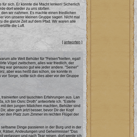
für sich. Er konnte die Macht lenken! Sicherlich
rde dort wieder zu uns stoßen.
den wir nahmen. Es machte einen friedlichen
eder von unserer kleinen Gruppe sagen. Nicht mal
u die ganze Zeit auf dem Pfad. Wir waren alle
üllte die Luft.
[
antworten
]
arum alle Welt Behüter für "Felsen"hielten, egal!
rte Vögel zwitschern, alles war friedlich, der
Weg war genauso gut wie jeder andere. "Seiner"
erz, aber was heißt das schon, sie konnte in
vor Sorge, sollte sich dies aber vor der Gruppe
, trainierten und tauschten Erfahrungen aus. Lan
Ja, ich bin Osric Droth" antwortete ich. "Estelle
ai mit den jungen Mädchen machten, Behüter sind
r, aber geh jetzt besser, bevor Dir der Kopf
 über den Platz zum Zimmer im rechten Flügel der
ic, seltsame Dinge passieren in der Burg und in der
mer, Rätsel, Andeutungen und Geheimnisse! "Das
eit verlassen und nach Tear reisen, dort werde ich