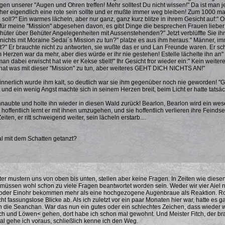
igen unserer "Augen und Ohren treffen! Mehr solltest Du nicht wissen!" Da ist man j
t her eigendlich eine rote sein sollte und er mußte immer weg bleiben! Zum 1000 mal:
soll?" Ein warmes lächeln, aber nur ganz, ganz kurz blitze in ihrem Gesicht auf:" Osr
ig für meine "Mission" abgesehen davon, es gibt Dinge die besprechen Frauen lieber
üter über Behüter Angelegenheiten mit Aussenstehenden?" Jetzt verblüffte Sie ihn,
at nichts mit Moraine Sedai´s Mission zu tun?" platze es aus ihm heraus." Männer, i
?" Er brauchte nicht zu antworten, sie wußte das er und Lan Freunde waren. Er schlu
m Herzen war da mehr, aber dies würde er ihr nie gestehen! Estelle lächelte ihn an" Os
an dabei erwischt hat wie er Kekse stielt!" Ihr Gesicht fror wieder ein:" Kein wei
 hat was mit dieser "Mission" zu tun, aber weiteres GEHT DICH NICHTS AN!"
 innerlich wurde ihm kalt, so deutlich war sie ihm gegenüber noch nie geworden! "Geh
 und ein wenig Angst machte sich in seinem Herzen breit, beim Licht er hatte tatsäc
aubte und holte ihn wieder in diesen Wald zurück! Bearlon, Bearlon wird ein wesent
hoffentlich lernt er mit ihnen umzugehen, und sie hoffentlich verlieren ihre Feindse
iten, er ritt schweigend weiter, sein lächeln erstarb....
l mit dem Schatten getanzt?
er mustern uns von oben bis unten, stellen aber keine Fragen. In Zeiten wie diese
 müssen wohl schon zu viele Fragen beantwortet worden sein. Weder wir vier Aiel n
 oder Einohr bekommen mehr als eine hochgezogene Augenbraue als Reaktion. 
ht fassungslose Blicke ab. Als ich zuletzt vor ein paar Monaten hier war, hatte e
die Seanchan. War das nun ein gutes oder ein schlechtes Zeichen, dass wieder w
ch und Löwen< gehen, dort habe ich schon mal gewohnt. Und Meister Fitch, der brav
l gehe ich voraus, schließlich kenne ich den Weg.