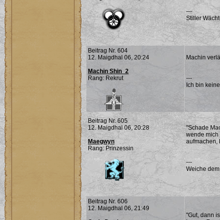
---
Stiller Wächt
Beitrag Nr. 604
12. Maigdhal 06, 20:24
Machin verlä
Machin Shin_2
Rang: Rekrut
---
Ich bin keine
Beitrag Nr. 605
12. Maigdhal 06, 20:28
"Schade Mach
wende mich w
Maegwyn
aufmachen, 
Rang: Prinzessin
---
Weiche dem Ü
Beitrag Nr. 606
12. Maigdhal 06, 21:49
"Gut, dann i