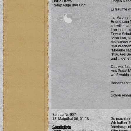
Osric Droth
jungen Rand,
Rang: Auge und Ohr
Er träumte w
Tar Valon ei
Er und sein 
schwitzte ab
Lan lachte, d
Er war Schul
"Also Lan, s
mal wieder b
"Wir brechen
"Moraine sag
"Klar, Aes S
und ... gehei
Das war fast
Aes Sedai kä
weiß wohin d
Bahamut schn
---
Schon einma
Beitrag Nr. 607
13. Maigdhal 06, 01:18
So machten w
Wir hatten 
Candlelight
überhaupt ni