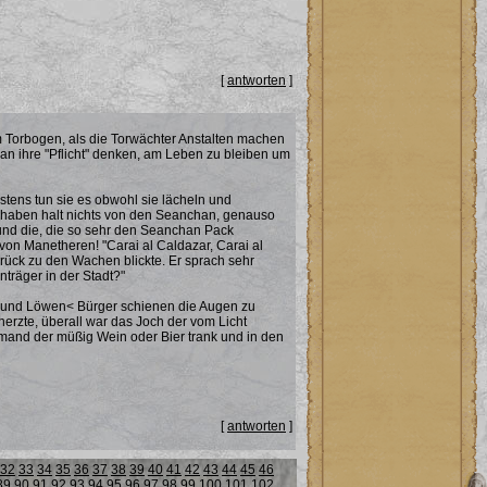
[
antworten
]
m Torbogen, als die Torwächter Anstalten machen
n ihre "Pflicht" denken, am Leben zu bleiben um
stens tun sie es obwohl sie lächeln und
en" haben halt nichts von den Seanchan, genauso
 und die, die so sehr den Seanchan Pack
 von Manetheren! "Carai al Caldazar, Carai al
urück zu den Wachen blickte. Er sprach sehr
nträger in der Stadt?"
 und Löwen< Bürger schienen die Augen zu
cherzte, überall war das Joch der vom Licht
mand der müßig Wein oder Bier trank und in den
[
antworten
]
32
33
34
35
36
37
38
39
40
41
42
43
44
45
46
89
90
91
92
93
94
95
96
97
98
99
100
101
102