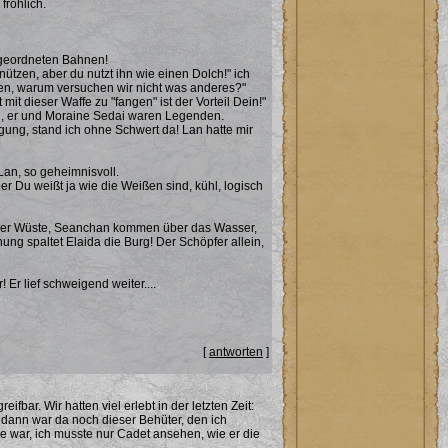
fröhlich.
n geordneten Bahnen!
ützen, aber du nutzt ihn wie einen Dolch!" ich
ehen, warum versuchen wir nicht was anderes?"
mit dieser Waffe zu "fangen" ist der Vorteil Dein!"
rn, er und Moraine Sedai waren Legenden.
egung, stand ich ohne Schwert da! Lan hatte mir
 Lan, so geheimnisvoll.
er Du weißt ja wie die Weißen sind, kühl, logisch
us der Wüste, Seanchan kommen über das Wasser,
ng spaltet Elaida die Burg! Der Schöpfer allein,
Er lief schweigend weiter....
[
antworten
]
ar. Wir hatten viel erlebt in der letzten Zeit:
dann war da noch dieser Behüter, den ich
ge war, ich musste nur Cadet ansehen, wie er die