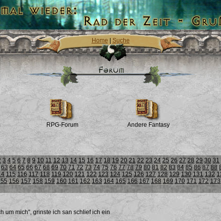
Home
|
Suche
m
RPG-Forum
Andere Fantasy
2
3
4
5
6
7
8
9
10
11
12
13
14
15
16
17
18
19
20
21
22
23
24
25
26
27
28
29
30
31
63
64
65
66
67
68
69
70
71
72
73
74
75
76
77
78
79
80
81
82
83
84
85
86
87
88
14
115
116
117
118
119
120
121
122
123
124
125
126
127
128
129
130
131
132
1
155
156
157
158
159
160
161
162
163
164
165
166
167
168
169
170
171
172
173
ch um mich", grinste ich san schlief ich ein