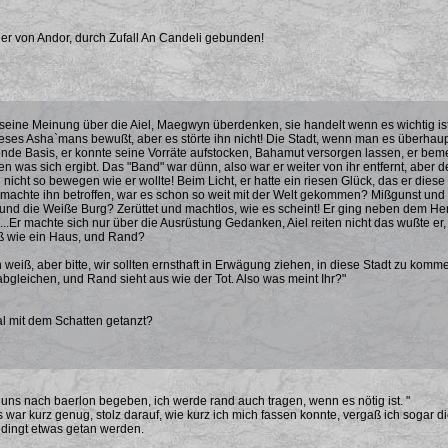
er von Andor, durch Zufall An Candeli gebunden!
seine Meinung über die Aiel, Maegwyn überdenken, sie handelt wenn es wichtig ist 
eses Asha`mans bewußt, aber es störte ihn nicht! Die Stadt, wenn man es überhaup
de Basis, er konnte seine Vorräte aufstocken, Bahamut versorgen lassen, er bemer
n was sich ergibt. Das "Band" war dünn, also war er weiter von ihr entfernt, aber
 nicht so bewegen wie er wollte! Beim Licht, er hatte ein riesen Glück, das er diese
 machte ihn betroffen, war es schon so weit mit der Welt gekommen? Mißgunst und Ha
, und die Weiße Burg? Zerüttet und machtlos, wie es scheint! Er ging neben dem He
..Er machte sich nur über die Ausrüstung Gedanken, Aiel reiten nicht das wußte er
oß wie ein Haus, und Rand?
ch weiß, aber bitte, wir sollten ernsthaft in Erwägung ziehen, in diese Stadt zu ko
bgleichen, und Rand sieht aus wie der Tot. Also was meint Ihr?"
l mit dem Schatten getanzt?
 uns nach baerlon begeben, ich werde rand auch tragen, wenn es nötig ist. "
as war kurz genug, stolz darauf, wie kurz ich mich fassen konnte, vergaß ich sogar
dingt etwas getan werden.