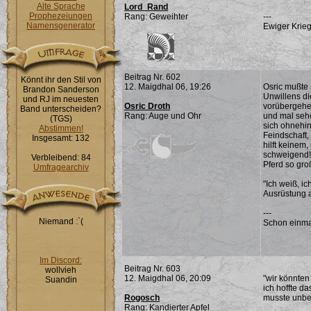
Alte Sprache
Lord_Rand
Prophezeiungen
Rang: Geweihter
---
Namensgenerator
Ewiger Krieg
Beitrag Nr. 602
Könnt ihr den Stil von
12. Maigdhal 06, 19:26
Osric mußte 
Brandon Sanderson
Unwillens di
und RJ im neuesten
Osric Droth
vorübergehen
Band unterscheiden?
Rang: Auge und Ohr
und mal sehe
(TGS)
sich ohnehin
Abstimmen!
Feindschaft,
Insgesamt: 132
hilft keinem
schweigend!.
Verbleibend: 84
Pferd so gr
Umfragearchiv
"Ich weiß, i
Ausrüstung a
---
Niemand :`(
Schon einma
Im Discord:
Beitrag Nr. 603
wollvieh
12. Maigdhal 06, 20:09
"wir könnten
Suandin
ich hoffte d
Rogosch
musste unbe
Rang: Kandierter Apfel