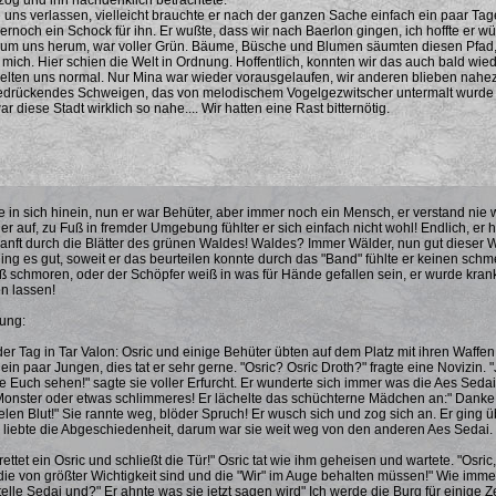
 zog und ihn nachdenklich betrachtete.
 uns verlassen, vielleicht brauchte er nach der ganzen Sache einfach ein paar Tage 
rnoch ein Schock für ihn. Er wußte, dass wir nach Baerlon gingen, ich hoffte er wü
um uns herum, war voller Grün. Bäume, Büsche und Blumen säumten diesen Pfad, 
 mich. Hier schien die Welt in Ordnung. Hoffentlich, konnten wir das auch bald wi
hielten uns normal. Nur Mina war wieder vorausgelaufen, wir anderen blieben nahez
drückendes Schweigen, das von melodischem Vogelgezwitscher untermalt wurde er
ar diese Stadt wirklich so nahe.... Wir hatten eine Rast bitternötig.
te in sich hinein, nun er war Behüter, aber immer noch ein Mensch, er verstand nie w
er auf, zu Fuß in fremder Umgebung fühlter er sich einfach nicht wohl! Endlich, er hö
sanft durch die Blätter des grünen Waldes! Waldes? Immer Wälder, nun gut dieser 
ing es gut, soweit er das beurteilen konnte durch das "Band" fühlte er keinen schm
ß schmoren, oder der Schöpfer weiß in was für Hände gefallen sein, er wurde krank 
n lassen!
ung:
der Tag in Tar Valon: Osric und einige Behüter übten auf dem Platz mit ihren Waffen
t ein paar Jungen, dies tat er sehr gerne. "Osric? Osric Droth?" fragte eine Novizin. "
 Euch sehen!" sagte sie voller Erfurcht. Er wunderte sich immer was die Aes Sed
onster oder etwas schlimmeres! Er lächelte das schüchterne Mädchen an:" Danke Di
ielen Blut!" Sie rannte weg, blöder Spruch! Er wusch sich und zog sich an. Er ging
e liebte die Abgeschiedenheit, darum war sie weit weg von den anderen Aes Sedai.
Trettet ein Osric und schließt die Tür!" Osric tat wie ihm geheisen und wartete. "Osr
die von größter Wichtigkeit sind und die "Wir" im Auge behalten müssen!" Wie im
elle Sedai und?" Er ahnte was sie jetzt sagen wird" Ich werde die Burg für einige Z