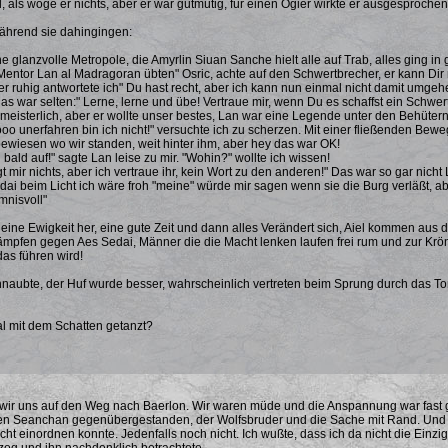
 als wöge er nichts, aber er war gutmütig, für einen Ogier wirkte er ausgesprochen 
ährend sie dahingingen:
ne glanzvolle Metropole, die Amyrlin Siuan Sanche hielt alle auf Trab, alles ging i
Mentor Lan al Madragoran übten" Osric, achte auf den Schwertbrecher, er kann Dir n
er ruhig antwortete ich" Du hast recht, aber ich kann nun einmal nicht damit umg
as war selten:" Lerne, lerne und übe! Vertraue mir, wenn Du es schaffst ein Schwert 
meisterlich, aber er wollte unser bestes, Lan war eine Legende unter den Behüte
ooo unerfahren bin ich nicht!" versuchte ich zu scherzen. Mit einer fließenden Bew
ewiesen wo wir standen, weit hinter ihm, aber hey das war OK!
 bald auf!" sagte Lan leise zu mir. "Wohin?" wollte ich wissen!
t mir nichts, aber ich vertraue ihr, kein Wort zu den anderen!" Das war so gar nicht
edai beim Licht ich wäre froh "meine" würde mir sagen wenn sie die Burg verläßt, ab
mnisvoll"
 eine Ewigkeit her, eine gute Zeit und dann alles Verändert sich, Aiel kommen a
mpfen gegen Aes Sedai, Männer die die Macht lenken laufen frei rum und zur Krönu
as führen wird!
aubte, der Huf wurde besser, wahrscheinlich vertreten beim Sprung durch das Tor! 
l mit dem Schatten getanzt?
ir uns auf den Weg nach Baerlon. Wir waren müde und die Anspannung war fast greifb
den Seanchan gegenübergestanden, der Wolfsbruder und die Sache mit Rand. Und 
cht einordnen konnte. Jedenfalls noch nicht. Ich wußte, dass ich da nicht die Einzi