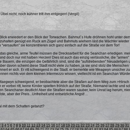
bel nicht; noch kühner tritt ihm entgegen! (Vergil)
Blick erwiedert er den Blick der Torwachen. Bahmut´s Hufe dröhnen hohl unter de
uhalten genügt ein Ruck am Zügel und Bahmuts wiehern läst die Wächter wieder a
u "versaufen" sie konzentrieren sich ganz einfach auf die Straße vor dem Tor!
 das gleiche, arme Teufel müssen die Drecksarbeit für die Seanchan erledigen. mei
 sind doch nur mit halben Herzen! Dies ist auch das einzig verlässliche, die "arm
e Bauern, die einzigen die Gefährlich sind, sind die "aufstrebenden" Neuadeligen
aber davon scheint diese Stadt nicht viele zu haben, ja sie sind stolz die Menschen
innert er sich. Er ritt schweigend in die Stadt. er bemerkte wie Meagwyn unsicher z
können nichts von dem kleinen Intermezzo wissen, vielleicht ist ein Seanchan Würde
e Maegwyn schweigend, er beobachtete aber die Straßen auf dem Weg zum >Hirsch
er vorbei ritt, keine Kinder spielten fröhlich auf der Straße, Niemand lachte und s
n Seanchaner deutlich! Aber die Straßen waren sauber, kein Unrat lag herum, nie
bte, aber der Preis...Unfreiheit und entsetzliche Angst! ...
l mit dem Schatten getanzt?
2
3
4
5
6
7
8
9
10
11
12
13
14
15
16
17
18
19
20
21
22
23
24
25
26
27
28
29
30
31
63
64
65
66
67
68
69
70
71
72
73
74
75
76
77
78
79
80
81
82
83
84
85
86
87
88