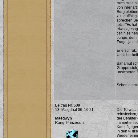
mich mit ein
von ihrer ar
Burg bleiben 
zu...auffäll
sprechen Beh
jetzt! "Es h
etwas gesagt
tief in seine
Junge, den m
Frage, ja es
Er erschrak,
Unsicherheit
Bahamut schn
Gruppe sich, 
unsicheren Ze
---
Schon einma
Beitrag Nr. 609
13. Maigdhal 06, 16:21
Die Torwächt
reinstecken,
Maegwyn
der Behüter
Rang: Prinzessin
immerhin rec
Kampf gegen 
in den >Hirs
Wieder einma