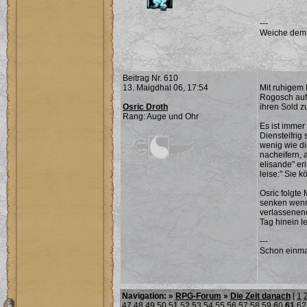
---
Weiche dem Ü
Beitrag Nr. 610
13. Maigdhal 06, 17:54
Mit ruhigem 
Rogosch aufz
Osric Droth
ihren Sold z
Rang: Auge und Ohr
Es ist immer
Diensteifrig
wenig wie di
nacheifern, 
elisande" er
leise:" Sie 
Osric folgt
senken wenn 
verlassenene
Tag hinein le
---
Schon einma
Navigation: »
RPG-Forum
»
Die Zeit danach
[
1
47
48
49
50
51
52
53
54
55
56
57
58
59
60
61
62