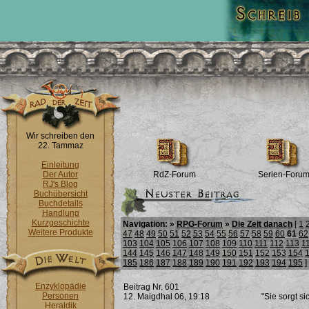
Wir schreiben den
22. Tammaz
Einleitung
Der Autor
RdZ-Forum
Serien-Foru
RJ's Blog
Buchübersicht
Buchdetails
Handlung
Kurzgeschichte
Navigation: »
RPG-Forum
»
Die Zeit danach
[
1
Weitere Produkte
47
48
49
50
51
52
53
54
55
56
57
58
59
60
61
62
103
104
105
106
107
108
109
110
111
112
113
1
144
145
146
147
148
149
150
151
152
153
154
185
186
187
188
189
190
191
192
193
194
195
]
Enzyklopädie
Beitrag Nr. 601
Personen
12. Maigdhal 06, 19:18
"Sie sorgt si
Heraldik