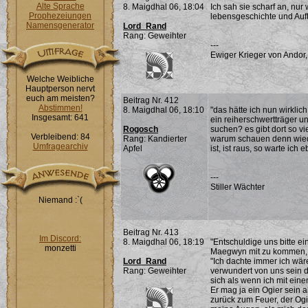
Alte Sprache
8. Maigdhal 06, 18:04
Ich sah sie scharf an, nur 
Prophezeiungen
lebensgeschichte und Auf
Namensgenerator
Lord_Rand
Rang: Geweihter
---
Ewiger Krieger von Andor,
Welche Weibliche
Hauptperson nervt
euch am meisten?
Beitrag Nr. 412
Abstimmen!
8. Maigdhal 06, 18:10
"das hätte ich nun wirklich
Insgesamt: 641
ein reiherschwertträger u
Rogosch
suchen? es gibt dort so v
Verbleibend: 84
Rang: Kandierter
warum schauen denn wieder
Umfragearchiv
Apfel
ist, ist raus, so warte ich
---
Stiller Wächter
Niemand :`(
Beitrag Nr. 413
Im Discord:
8. Maigdhal 06, 18:19
"Entschuldige uns bitte e
monzetti
Maegwyn mit zu kommen, na
Lord_Rand
"Ich dachte immer ich wär
Rang: Geweihter
verwundert von uns sein d
sich als wenn ich mit ein
Er mag ja ein Ogier sein a
zurück zum Feuer, der Ogi