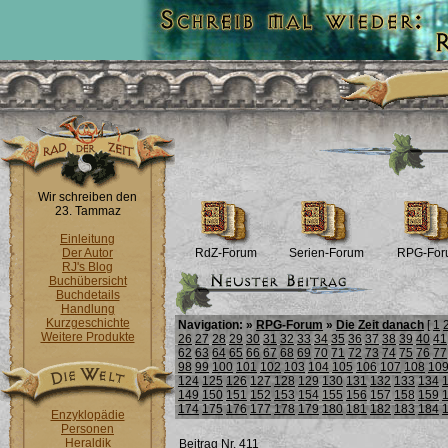
Wir schreiben den
23. Tammaz
Einleitung
Der Autor
RdZ-Forum
Serien-Forum
RPG-For
RJ's Blog
Buchübersicht
Buchdetails
Handlung
Kurzgeschichte
Navigation: »
RPG-Forum
»
Die Zeit danach
[
1
Weitere Produkte
26
27
28
29
30
31
32
33
34
35
36
37
38
39
40
41
62
63
64
65
66
67
68
69
70
71
72
73
74
75
76
77
98
99
100
101
102
103
104
105
106
107
108
10
124
125
126
127
128
129
130
131
132
133
134
149
150
151
152
153
154
155
156
157
158
159
174
175
176
177
178
179
180
181
182
183
184
Enzyklopädie
Personen
Heraldik
Beitrag Nr. 411