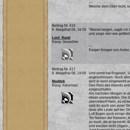
---
Weiche dem Übel nicht; noc
Beitrag Nr. 416
8. Maigdhal 06, 18:39
"Meinet wegen, sagte ich l
und zeige den wie gefährli
Lord_Rand
Rang: Geweihter
---
Ewiger Krieger von Andor,
Beitrag Nr. 417
8. Maigdhal 06, 19:00
Und somit hat Rogosch, S
angeschlossen. Noch ahnt
Maddok
wird er wohl eingeweiht 
Rang: Asha'man
Den Rest des Abends entsp
eingeschlafen.
Am nächsten Morgen in alle
etwas unerwartetes. Die St
übervölkert! Nein, es ist
seid ihr auch von einer Gru
dass alle Leute auf der 
Luft flogen auch einige di
"Im Namen der Kaiserin, bl
zu euch, als er bemerkt, d
und werden nicht zögern, j