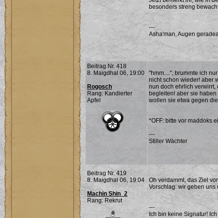
Jetzt bemerkt ihr, wie in 
besonders streng bewacht
---
Asha'man, Augen geradea
Beitrag Nr. 418
8. Maigdhal 06, 19:00
"hmm....", brummte ich nur 
nicht schon wieder! aber w
Rogosch
nun doch ehrlich verwirrt
Rang: Kandierter
begleiten! aber sie haben 
Apfel
wollen sie etwa gegen d
*OFF: bitte vor maddoks e
---
Stiller Wächter
Beitrag Nr. 419
8. Maigdhal 06, 19:04
Oh verdammt, das Ziel vo
Vorschlag: wir geben uns 
Machin Shin_2
Rang: Rekrut
---
Ich bin keine Signatur! Ich 