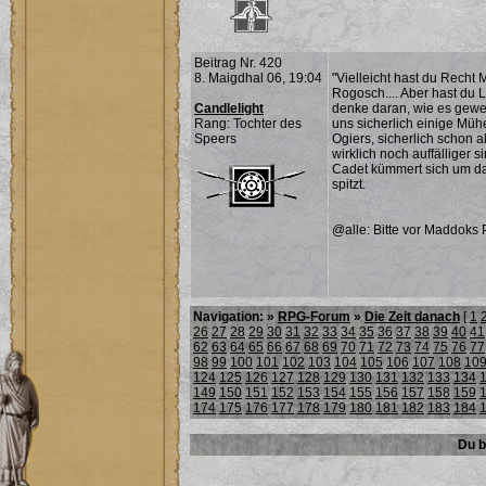
Beitrag Nr. 420
8. Maigdhal 06, 19:04
"Vielleicht hast du Recht 
Rogosch.... Aber hast du 
Candlelight
denke daran, wie es gewe
Rang: Tochter des
uns sicherlich einige Müh
Speers
Ogiers, sicherlich schon 
wirklich noch auffälliger si
Cadet kümmert sich um da
spitzt.
@alle: Bitte vor Maddoks P
Navigation: »
RPG-Forum
»
Die Zeit danach
[
1
26
27
28
29
30
31
32
33
34
35
36
37
38
39
40
41
62
63
64
65
66
67
68
69
70
71
72
73
74
75
76
77
98
99
100
101
102
103
104
105
106
107
108
10
124
125
126
127
128
129
130
131
132
133
134
149
150
151
152
153
154
155
156
157
158
159
174
175
176
177
178
179
180
181
182
183
184
Du b