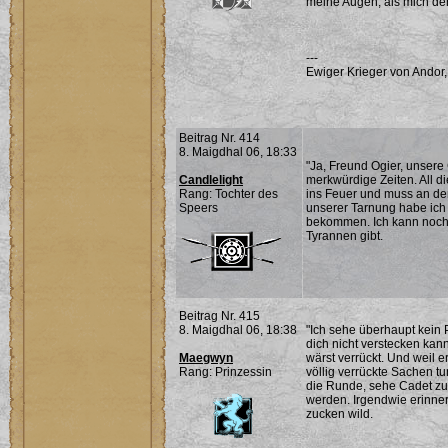
meine Augen, als mich der
---
Ewiger Krieger von Andor,
Beitrag Nr. 414
8. Maigdhal 06, 18:33
"Ja, Freund Ogier, unser
Candlelight
merkwürdige Zeiten. All di
Rang: Tochter des
ins Feuer und muss an den
Speers
unserer Tarnung habe ich
bekommen. Ich kann noch 
Tyrannen gibt.
Beitrag Nr. 415
8. Maigdhal 06, 18:38
"Ich sehe überhaupt kein 
dich nicht verstecken kan
Maegwyn
wärst verrückt. Und weil e
Rang: Prinzessin
völlig verrückte Sachen tu
die Runde, sehe Cadet z
werden. Irgendwie erinner
zucken wild.