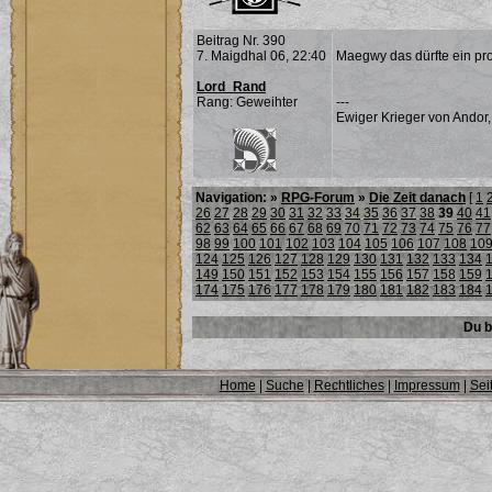
Beitrag Nr. 390
7. Maigdhal 06, 22:40
Maegwy das dürfte ein pro
Lord_Rand
Rang: Geweihter
---
Ewiger Krieger von Andor,
Navigation: »
RPG-Forum
»
Die Zeit danach
[
1
26
27
28
29
30
31
32
33
34
35
36
37
38
39
40
41
62
63
64
65
66
67
68
69
70
71
72
73
74
75
76
77
98
99
100
101
102
103
104
105
106
107
108
10
124
125
126
127
128
129
130
131
132
133
134
149
150
151
152
153
154
155
156
157
158
159
174
175
176
177
178
179
180
181
182
183
184
Du b
Home
|
Suche
|
Rechtliches
|
Impressum
|
Sei