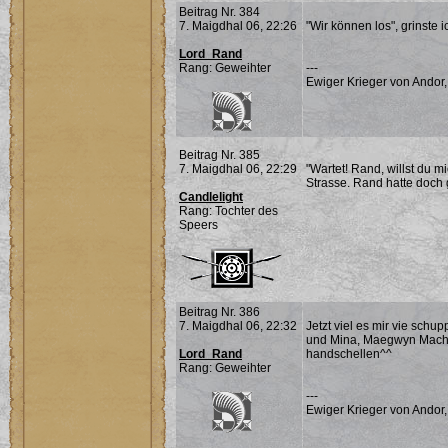
Beitrag Nr. 384
7. Maigdhal 06, 22:26
"Wir können los", grinste i
Lord_Rand
Rang: Geweihter
---
Ewiger Krieger von Andor,
Beitrag Nr. 385
7. Maigdhal 06, 22:29
"Wartet! Rand, willst du 
Strasse. Rand hatte doch ge
Candlelight
Rang: Tochter des
Speers
Beitrag Nr. 386
7. Maigdhal 06, 22:32
Jetzt viel es mir vie sch
und Mina, Maegwyn Machin
Lord_Rand
handschellen^^
Rang: Geweihter
---
Ewiger Krieger von Andor,