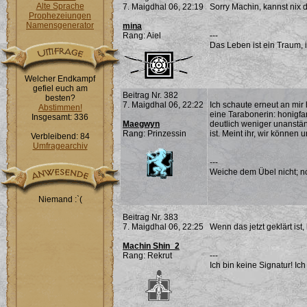
Alte Sprache
7. Maigdhal 06, 22:19
Sorry Machin, kannst nix d
Prophezeiungen
Namensgenerator
mina
Rang: Aiel
---
Das Leben ist ein Traum, 
Welcher Endkampf
gefiel euch am
Beitrag Nr. 382
besten?
7. Maigdhal 06, 22:22
Ich schaute erneut an mir 
Abstimmen!
eine Tarabonerin: honigfa
Insgesamt: 336
Maegwyn
deutlich weniger unanstän
Rang: Prinzessin
ist. Meint ihr, wir könne
Verbleibend: 84
Umfragearchiv
---
Weiche dem Übel nicht; noc
Niemand :`(
Beitrag Nr. 383
7. Maigdhal 06, 22:25
Wenn das jetzt geklärt ist,
Machin Shin_2
Rang: Rekrut
---
Ich bin keine Signatur! Ich 