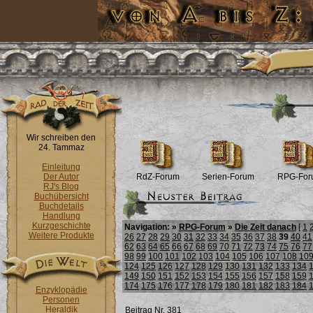
Wir schreiben den
24. Tammaz
Einleitung
Der Autor
RdZ-Forum
Serien-Forum
RPG-For
RJ's Blog
Buchübersicht
Buchdetails
Handlung
Kurzgeschichte
Navigation: »
RPG-Forum
»
Die Zeit danach
[
1
Weitere Produkte
26
27
28
29
30
31
32
33
34
35
36
37
38
39
40
41
62
63
64
65
66
67
68
69
70
71
72
73
74
75
76
77
98
99
100
101
102
103
104
105
106
107
108
10
124
125
126
127
128
129
130
131
132
133
134
149
150
151
152
153
154
155
156
157
158
159
174
175
176
177
178
179
180
181
182
183
184
Enzyklopädie
Personen
Heraldik
Beitrag Nr. 381