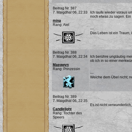
Beitrag Nr. 387
7. Maigdhal 06, 22:33
Ich laufe wieder voraus 
noch etwas zu sagen. Ein
mina
Rang: Aiel
---
Das Leben ist ein Traum, 
Beitrag Nr. 388
7. Maigdhal 06, 22:34
Ich berühre ungläubig mei
ob ich in so einer merkwü
Maegwyn
Rang: Prinzessin
---
Weiche dem Übel nicht; noc
Beitrag Nr. 389
7. Maigdhal 06, 22:35
Es ist nicht verwunderlich
Candlelight
Rang: Tochter des
Speers